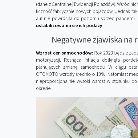
(dane z Centralnej Ewidencji Pojazdów). Wśród n
liczność fabrycznie nowych pojazdów. Jednak taki
aut nie powróciła do poziomu sprzed pandemii.
ustabilizowania się ich podaży
.
Negatywne zjawiska na
Wzrost cen samochodów:
Rok 2023 będzie zapa
motoryzacji. Rosnąca inflacja dotknęła portf
planujących zmianę samochodu. W ciągu ost
OTOMOTO wzrosły średnio o 10%. Natomiast median
nieproporcjonalnie wysoki wzrost w stosunku d
okresie.