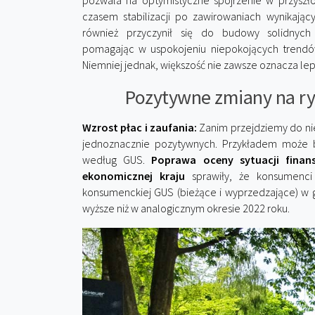
pozwala na optymistyczne spojrzenie w przyszło
czasem stabilizacji po zawirowaniach wynikający
również przyczynił się do budowy solidnych
pomagając w uspokojeniu niepokojących trendów
Niemniej jednak, większość nie zawsze oznacza lep
Pozytywne zmiany na 
Wzrost płac i zaufania:
Zanim przejdziemy do nie
jednoznacznie pozytywnych. Przykładem może 
według GUS.
Poprawa oceny sytuacji fina
ekonomicznej kraju
sprawiły, że konsumenci o
konsumenckiej GUS (bieżące i wyprzedzające) w
wyższe niż w analogicznym okresie 2022 roku.