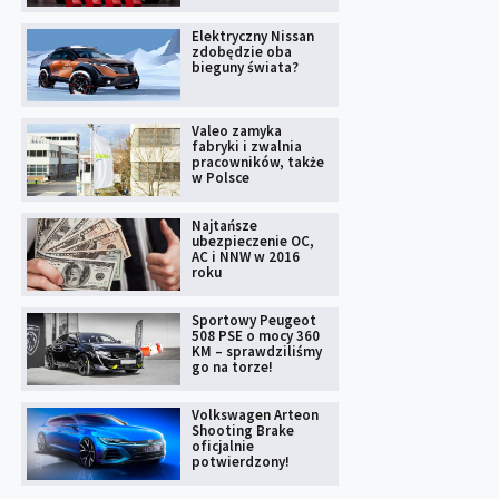
Elektryczny Nissan
zdobędzie oba
bieguny świata?
Valeo zamyka
fabryki i zwalnia
pracowników, także
w Polsce
Najtańsze
ubezpieczenie OC,
AC i NNW w 2016
roku
Sportowy Peugeot
508 PSE o mocy 360
KM – sprawdziliśmy
go na torze!
Volkswagen Arteon
Shooting Brake
oficjalnie
potwierdzony!