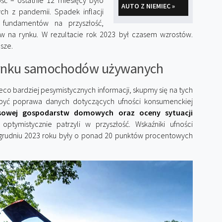
ść – ostatnie 12 miesięcy było
AUTO Z NIEMIEC »
ch z pandemii. Spadek inflacji
 fundamentów na przyszłość,
 na rynku. W rezultacie rok 2023 był czasem wzrostów.
sze.
rynku samochodów używanych
co bardziej pesymistycznych informacji, skupmy się na tych
być poprawa danych dotyczących ufności konsumenckiej
nsowej gospodarstw domowych oraz oceny sytuacji
ptymistycznie patrzyli w przyszłość. Wskaźniki ufności
 grudniu 2023 roku były o ponad 20 punktów procentowych