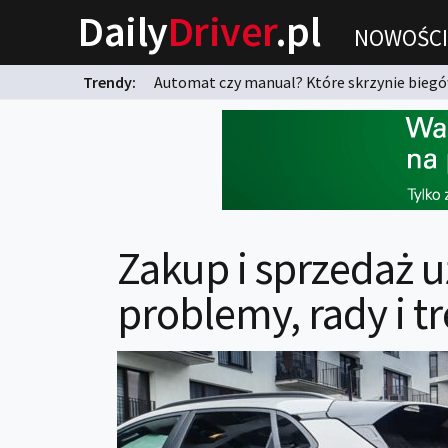
Daily
Driver
.pl
NOWOŚCI
Trendy:
Automat czy manual? Które skrzynie biegów
karnych?
Zakup i sprzedaż 
problemy, rady i t