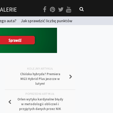
ALERIE
ego auta?
Jak sprawdzić liczbę punktów
KOLEJNY ARTYKUŁ
Chińska hybryda? Premiera
MG3 Hybrid Plus jeszcze w
lutym!
POPRZEDNI ARTYKUŁ
Orlen wytyka kardynalne błędy
w metodologii obliczeń i
przyjętych danych przez NIK