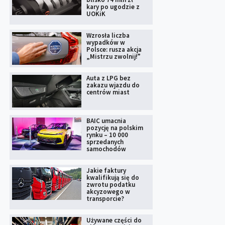
kary po ugodzie z
UOKiK
Wzrosła liczba
wypadków w
Polsce: rusza akcja
„Mistrzu zwolnij!”
Auta z LPG bez
zakazu wjazdu do
centrów miast
BAIC umacnia
pozycję na polskim
rynku – 10 000
sprzedanych
samochodów
Jakie faktury
kwalifikują się do
zwrotu podatku
akcyzowego w
transporcie?
Używane części do