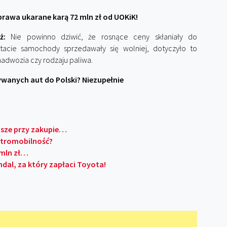
prawa ukarane karą 72 mln zł od UOKiK!
ż:
Nie powinno dziwić, że rosnące ceny skłaniały do
ltacie samochody sprzedawały się wolniej, dotyczyło to
nadwozia czy rodzaju paliwa.
wanych aut do Polski? Niezupełnie
ejsze przy zakupie…
ektromobilność?
 mln zł…
dal, za który zapłaci Toyota!