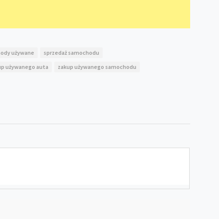
ody używane
sprzedaż samochodu
up używanego auta
zakup używanego samochodu