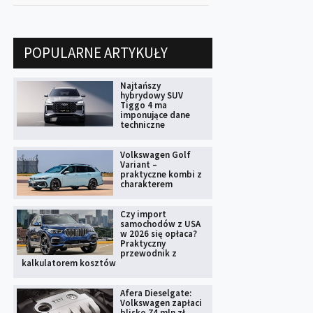
POPULARNE ARTYKUŁY
Najtańszy
hybrydowy SUV
Tiggo 4 ma
imponujące dane
techniczne
Volkswagen Golf
Variant –
praktyczne kombi z
charakterem
Czy import
samochodów z USA
w 2026 się opłaca?
Praktyczny
przewodnik z
kalkulatorem kosztów
Afera Dieselgate:
Volkswagen zapłaci
blisko 74 mln zł