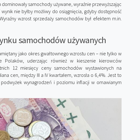
ich dominowały samochody używane, wyraźnie przewyższając
 wynik nie byłby możliwy do osiągnięcia, gdyby dostępność
 Wyraźny wzrost sprzedaży samochodów był efektem m.in.
 rynku samochodów używanych
miętany jako okres gwałtownego wzrostu cen – nie tylko w
ele Polaków, uderzając również w kieszenie kierowców
atnich 12 miesięcy ceny samochodów wystawionych na
a cen, między III a IV kwartałem, wzrosła o 6,4%. Jest to
o podwyżek wynagrodzeń i poziomu inflacji w omawianym