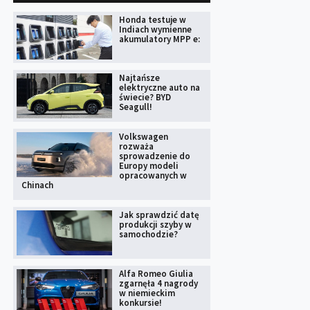
Honda testuje w
Indiach wymienne
akumulatory MPP e:
Najtańsze
elektryczne auto na
świecie? BYD
Seagull!
Volkswagen
rozważa
sprowadzenie do
Europy modeli
opracowanych w
Chinach
Jak sprawdzić datę
produkcji szyby w
samochodzie?
Alfa Romeo Giulia
zgarnęła 4 nagrody
w niemieckim
konkursie!