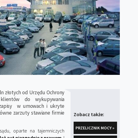
ln złotych od Urzędu Ochrony
 klientów do wykupywania
 zapisy w umowach i ukryte
ówne zarzuty stawiane firmie
Zobacz także:
PRZELICZNIK MOCY »
ądu, oparte na tajemniczych
daż aut niezgodnie z prawem
. I