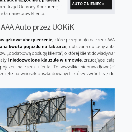
AUTO Z NIEMIEC »
nam Urząd Ochrony Konkurencji i
e łamanie praw klienta.
 AAA Auto przez UOKiK
wiązkowe ubezpieczenie
, które przepadało na rzecz AAA
żana kwota pojazdu na fakturze
, doliczana do ceny auta
tzw. „dodatkową obsługę klienta”, o której klient dowiadywał
aży i
niedozwolone klauzule w umowie
, zrzucające całą
pojazdu na rzecz klienta. Te wszystkie nieprawidłowości
zczęte na wniosek poszkodowanych którzy zwrócili się do