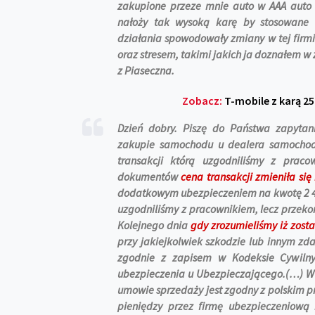
zakupione przeze mnie auto w AAA auto c
nałoży tak wysoką karę by stosowane 
działania spowodowały zmiany w tej firmi
oraz stresem, takimi jakich ja doznałem w
z Piaseczna.
Zobacz:
T-mobile z karą 25
Dzień dobry. Piszę do Państwa zapytan
zakupie samochodu u dealera samocho
transakcji którą uzgodniliśmy z praco
dokumentów
cena transakcji zmieniła się
dodatkowym ubezpieczeniem na kwotę 2 40
uzgodniliśmy z pracownikiem, lecz przeko
Kolejnego dnia
gdy zrozumieliśmy iż zosta
przy jakiejkolwiek szkodzie lub innym zd
zgodnie z zapisem w Kodeksie Cywiln
ubezpieczenia u Ubezpieczającego.(…) W 
umowie sprzedaży jest zgodny z polskim pr
pieniędzy przez firmę ubezpieczeniową 