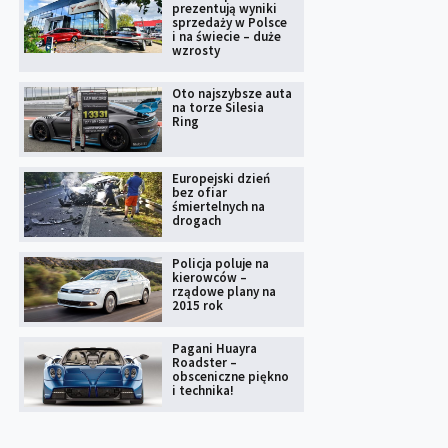
prezentują wyniki
sprzedaży w Polsce
i na świecie – duże
wzrosty
Oto najszybsze auta
na torze Silesia
Ring
Europejski dzień
bez ofiar
śmiertelnych na
drogach
Policja poluje na
kierowców –
rządowe plany na
2015 rok
Pagani Huayra
Roadster –
obsceniczne piękno
i technika!