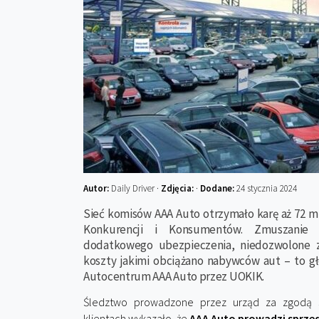
Autor:
Daily Driver ·
Zdjęcia:
·
Dodane:
24 stycznia 2024
Sieć komisów AAA Auto otrzymało karę aż 72 m
Konkurencji i Konsumentów. Zmuszanie
dodatkowego ubezpieczenia, niedozwolone
koszty jakimi obciążano nabywców aut – to gł
Autocentrum AAA Auto przez UOKIK.
Śledztwo prowadzone przez urząd za zgodą s
klientach wykazało, że
AAA Auto prowadzi sprze