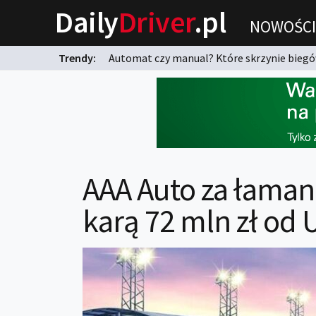
Daily
Driver
.pl
NOWOŚCI
Trendy:
Automat czy manual? Które skrzynie biegów
karnych?
AAA Auto za łaman
karą 72 mln zł od 