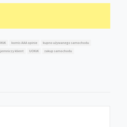
OKiK
komis AAA opinie
kupno używanego samochodu
ajemniczy klient
UOKiK
zakup samochodu