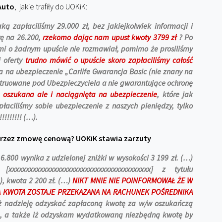
Auto
, jakie trafiły do UOKiK:
ką zapłaciliśmy 29.000 zł, bez jakiejkolwiek informacji i
rę na 26.200,
rzekomo dając nam upust kwoty 3799 zł
? Po
ami o żadnym upuście nie rozmawiał, pomimo że prosiliśmy
 oferty
trudno mówić o upuście skoro zapłaciliśmy całość
a na ubezpieczenie „Carlife Gwarancja Basic (nie znany na
nstruowane pod Ubezpieczyciela a nie gwarantujące ochronę
 oszukana ale i naciągnięta na ubezpieczenie
, które jak
łaciliśmy sobie ubezpieczenie z naszych pieniędzy, tylko
!!!!!!! (…).
przez zmowę cenową? UOKiK stawia zarzuty
.800 wynika z udzielonej zniżki w wysokości 3 199 zł. (…)
xxxxxxxxxxxxxxxxxxxxxxxxxxxxxxxxxxxxxxxx] z tytułu
), kwota 2 200 zł. (…)
NIKT MNIE NIE POINFORMOWAŁ ŻE W
A KWOTA ZOSTAJE PRZEKAZANA NA RACHUNEK POŚREDNIKA
 nadzieję odzyskać zapłaconą kwotę za w/w oszukańczą
le, a także iż odzyskam wydatkowaną niezbędną kwotę by