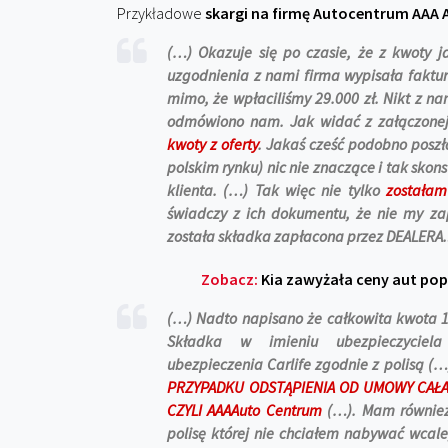
Przykładowe
skargi na firmę Autocentrum AAA 
(…) Okazuje się po czasie, że z kwoty ja
uzgodnienia z nami firma wypisała faktu
mimo, że wpłaciliśmy 29.000 zł. Nikt z n
odmówiono nam. Jak widać z załączonej
kwoty z oferty
. Jakaś cześć podobno poszł
polskim rynku) nic nie znaczące i tak sko
klienta. (…) Tak więc nie tylko
zostałam
świadczy z ich dokumentu, że nie my zap
została składka zapłacona przez DEALERA.!!
Zobacz:
Kia zawyżała ceny aut po
(…) Nadto napisano że całkowita kwota 16
Składka w imieniu ubezpieczyciela [x
ubezpieczenia Carlife zgodnie z polisą (…
PRZYPADKU ODSTĄPIENIA OD UMOWY CAŁ
CZYLI AAAAuto Centrum
(…). Mam również
polisę której nie chciałem nabywać wca