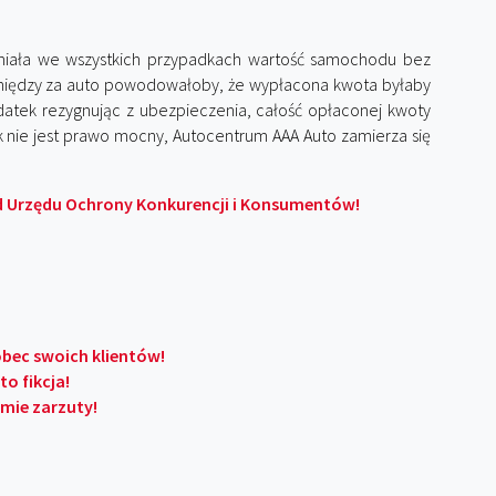
idniała we wszystkich przypadkach wartość samochodu bez
eniędzy za auto powodowałoby, że wypłacona kwota byłaby
odatek rezygnując z ubezpieczenia, całość opłaconej kwoty
ok nie jest prawo mocny, Autocentrum AAA Auto zamierza się
d Urzędu Ochrony Konkurencji i Konsumentów!
bec swoich klientów!
to fikcja!
mie zarzuty!