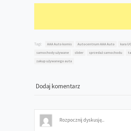
Tagi:
AAA Auto komis
Autocentrum AAA Auto
kara U
samochody używane
slider
sprzedaż samochodu
t
zakup używanego auta
Dodaj komentarz