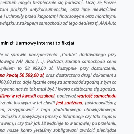
entrum mogło bezpiecznie się poruszać. Liczę że Prezes
tam praktyki antykonsumenckie, oraz inne niewłaściwe
e i uchroniły przed kłopotami finansowymi oraz moralnymi
 związku z zakupem samochodu od tego dealera tj. AAA Auto
 mln zł! Darmowy internet to fikcja!
ie w sprawie ubezpieczenia „Carlife” dodawanego przy
dowego AAA Auto (…). Podczas zakupu samochodu cena
wnikiem to 58 999,00 zł. Następnie przy dostarczeniu
 na kwotę 56 599,00 zł
, oraz dostarczono drugi dokument z
0,00 zł co daje łącznie cenę za samochód zgodną z tym co
nywano nas że tak musi być i kwota ostateczna się zgadza.
liśmy w tej kwestii oszukani
, ponieważ
wartość samochodu
arzeniu losowym w tej chwili
jest zaniżona
, postanowiliśmy,
ym, zrezygnować z tego ‚dodatkowego obowiązkowego
związku z powyższym proszę o informacje czy taki zapis w
awem, i czy (tak jak 18 widnieje to w umowie) po przelaniu
na nasze konto jesteśmy zobligowani zwrócić pieniądze