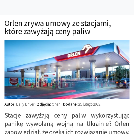
Technika
Prawo
Orlen zrywa umowy ze stacjami,
Technika jazdy
które zawyżają ceny paliw
Oświetlenie
Kalkulatory
Przelicznik mocy
Auto z niemiec
Galerie
Autor:
Daily Driver ·
Zdjęcia:
Orlen ·
Dodane:
25 lutego 2022
Stacje zawyżają ceny paliw wykorzystując
panikę wywołaną wojną na Ukrainie? Orlen
zapowiedział, że czeka ich rozwiązanie umowy.