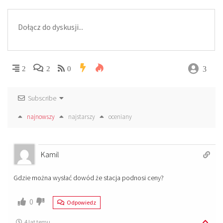
3
2
2
0
Subscribe
najnowszy
najstarszy
oceniany
Kamil
Gdzie można wysłać dowód że stacja podnosi ceny?
0
Odpowiedz
4 lat temu