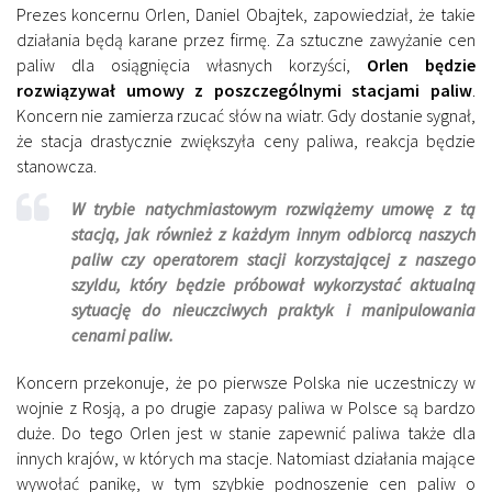
Prezes koncernu Orlen, Daniel Obajtek, zapowiedział, że takie
działania będą karane przez firmę. Za sztuczne zawyżanie cen
paliw dla osiągnięcia własnych korzyści,
Orlen będzie
rozwiązywał umowy z poszczególnymi stacjami paliw
.
Koncern nie zamierza rzucać słów na wiatr. Gdy dostanie sygnał,
że stacja drastycznie zwiększyła ceny paliwa, reakcja będzie
stanowcza.
W trybie natychmiastowym rozwiążemy umowę z tą
stacją, jak również z każdym innym odbiorcą naszych
paliw czy operatorem stacji korzystającej z naszego
szyldu, który będzie próbował wykorzystać aktualną
sytuację do nieuczciwych praktyk i manipulowania
cenami paliw.
Koncern przekonuje, że po pierwsze Polska nie uczestniczy w
wojnie z Rosją, a po drugie zapasy paliwa w Polsce są bardzo
duże. Do tego Orlen jest w stanie zapewnić paliwa także dla
innych krajów, w których ma stacje. Natomiast działania mające
wywołać panikę, w tym szybkie podnoszenie cen paliw o