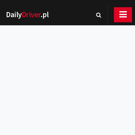
Daily
Driver
.pl
Nowości
Premiery
Rynek
Drogi
Zmiany w prawie
Wydarzenia
MOTORsport
Testy
Porady
Zakup i eksploatacja