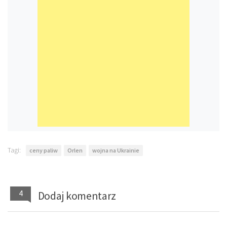
Tagi:
ceny paliw
Orlen
wojna na Ukrainie
4
Dodaj komentarz