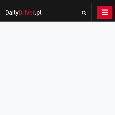
Daily
Driver
.pl
Nowości
Premiery
Rynek
Drogi
Zmiany w prawie
Wydarzenia
MOTORsport
Testy
Porady
Zakup i eksploatacja