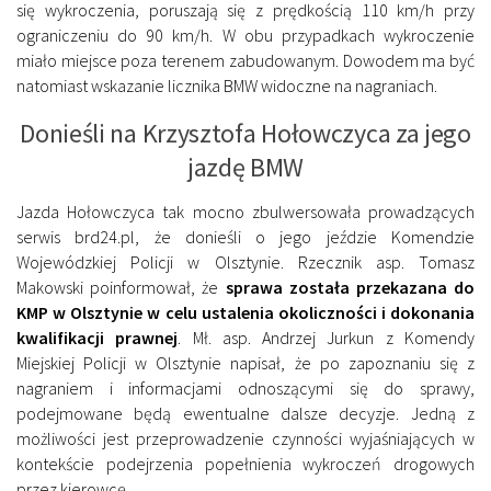
się wykroczenia, poruszają się z prędkością 110 km/h przy
ograniczeniu do 90 km/h. W obu przypadkach wykroczenie
miało miejsce poza terenem zabudowanym. Dowodem ma być
natomiast wskazanie licznika BMW widoczne na nagraniach.
Donieśli na Krzysztofa Hołowczyca za jego
jazdę BMW
Jazda Hołowczyca tak mocno zbulwersowała prowadzących
serwis brd24.pl, że donieśli o jego jeździe Komendzie
Wojewódzkiej Policji w Olsztynie. Rzecznik asp. Tomasz
Makowski poinformował, że
sprawa została przekazana do
KMP w Olsztynie w celu ustalenia okoliczności i dokonania
kwalifikacji prawnej
. Mł. asp. Andrzej Jurkun z Komendy
Miejskiej Policji w Olsztynie napisał, że po zapoznaniu się z
nagraniem i informacjami odnoszącymi się do sprawy,
podejmowane będą ewentualne dalsze decyzje. Jedną z
możliwości jest przeprowadzenie czynności wyjaśniających w
kontekście podejrzenia popełnienia wykroczeń drogowych
przez kierowcę.