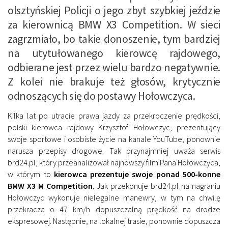
olsztyńskiej Policji o jego zbyt szybkiej jeździe
za kierownicą BMW X3 Competition. W sieci
zagrzmiało, bo takie donoszenie, tym bardziej
na utytułowanego kierowcę rajdowego,
odbierane jest przez wielu bardzo negatywnie.
Z kolei nie brakuje też głosów, krytycznie
odnoszących się do postawy Hołowczyca.
Kilka lat po utracie prawa jazdy za przekroczenie prędkości,
polski kierowca rajdowy Krzysztof Hołowczyc, prezentujący
swoje sportowe i osobiste życie na kanale YouTube, ponownie
narusza przepisy drogowe. Tak przynajmniej uważa serwis
brd24.pl, który przeanalizował najnowszy film Pana Hołowczyca,
w którym to
kierowca prezentuje swoje ponad 500-konne
BMW X3 M Competition
. Jak przekonuje brd24.pl na nagraniu
Hołowczyc wykonuje nielegalne manewry, w tym na chwilę
przekracza o 47 km/h dopuszczalną prędkość na drodze
ekspresowej. Następnie, na lokalnej trasie, ponownie dopuszcza