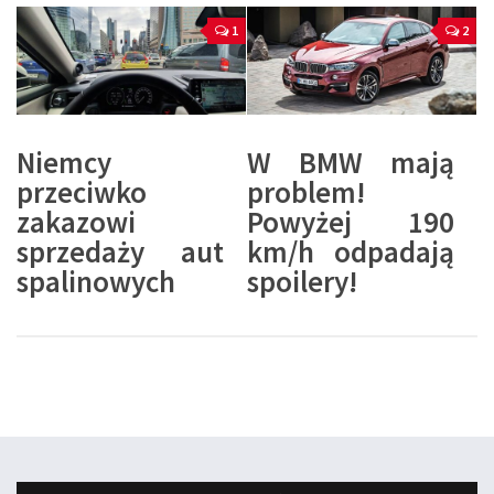
1
2
Niemcy
W BMW mają
przeciwko
problem!
zakazowi
Powyżej 190
sprzedaży aut
km/h odpadają
spalinowych
spoilery!