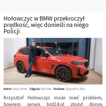
Technika
Prawo
Hołowczyc w BMW przekroczył
Technika jazdy
prędkość, więc donieśli na niego
Oświetlenie
Policji
Kalkulatory
Przelicznik mocy
Auto z niemiec
Galerie
Autor:
Daily Driver ·
Zdjęcia:
YouTube ·
Dodane:
19 grudnia 2023
Krzysztof Hołowczyc może mieć problem,
bowiem serwis brd24.pl złożył donos