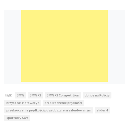
Tagi:
BMW
BMW X3
BMW X3 Competition
donos na Policję
Krzysztof Hołowczyc
przekroczenie prędkości
przekroczenie prędkości poza obszarem zabudowanym
slider-1
sportowy SUV