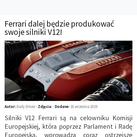
Technika
Prawo
Ferrari dalej będzie produkować
Technika jazdy
swoje silniki V12!
Oświetlenie
Kalkulatory
Przelicznik mocy
Auto z niemiec
Galerie
Autor:
Daily Driver ·
Zdjęcia:
·
Dodane:
16 września 2019
Silniki V12 Ferrari są na celowniku Komisji
Europejskiej, która poprzez Parlament i Radę
Europejską, wprowadza coraz ostrzejsze