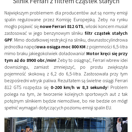
Silnik Ferrari z filtrem cząstek stałych
Największym problemem dla producentów aut są normy emisji
spalin regulowane przez Komisję Europejską. Żeby na rynku
mogło pojawić się
nowe Ferrari 812 GTS
, włoski koncern musiał
zastosować w jego benzynowym silniku
filtr cząstek stałych
GPF
. Mimo dodatkowej restrykcji na silniku, dwunastocylindrowa
jednostka napęd
owa osiąga moc 800 KM
z pojemności 6,5-litra
mimo braku jakiegokolwiek doładowania!
Motor kręci się przy
tym aż do 8900 obr./min!
Żeby to osiągnąć, Ferrari wbrew idei
downsizingu, zamiast zmniejszyć, po prostu zwiększyła
pojemność skokową z 6,2 do 6,5-litra. Zastosowała przy tym
bezpośredni wtrysk paliwa. Rezultatem są świetne osiągi. Ferrari
812 GTS rozpędza się
0-200 km/h w 8,3 sekundy
! Problem
polega na tym, że tworzenie kolejnych sportowych aut z tak
potężnym silnikiem będzie niemożliwe, bo nie bedzie on mógł
spełnić wymagań dotyczących poziomu emisji spalin EU.