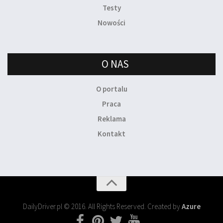
Testy
Nowości
O NAS
O portalu
Praca
Reklama
Kontakt
DailyDriver.pl © 2016. All Rights Reserved. Created by
Azure