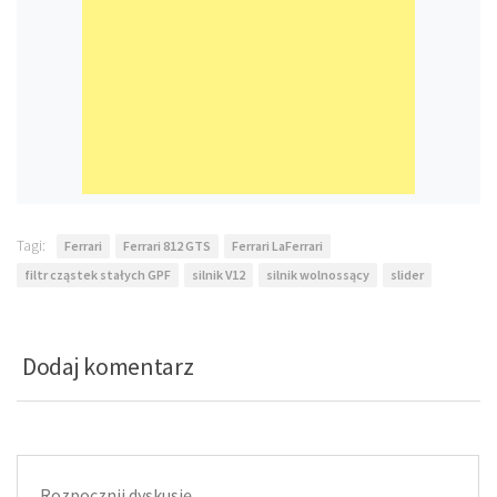
Tagi:
Ferrari
Ferrari 812 GTS
Ferrari LaFerrari
filtr cząstek stałych GPF
silnik V12
silnik wolnossący
slider
Dodaj komentarz