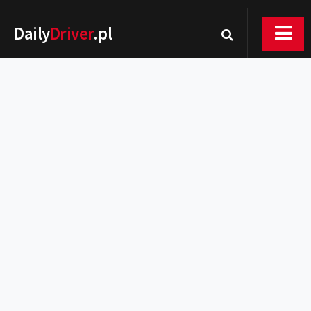
Daily
Driver
.pl
Nowości
Premiery
Rynek
Drogi
Zmiany w prawie
Wydarzenia
MOTORsport
Testy
Porady
Zakup i eksploatacja