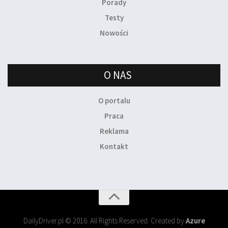
Porady
Testy
Nowości
O NAS
O portalu
Praca
Reklama
Kontakt
DailyDriver.pl © 2016. All Rights Reserved. Created by
Azure