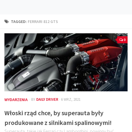
Technika
Prawo
TAGGED:
FERRARI 812 GTS
Technika jazdy
Oświetlenie
0
Kalkulatory
Przelicznik mocy
Auto z niemiec
Galerie
WYDARZENIA
· BY
DAILY DRIVER
· 6 WRZ, 2021
Włoski rząd chce, by superauta były
produkowane z silnikami spalinowymi!
Superauta, takie jak Ferrari czy Lamborghini, powinny być