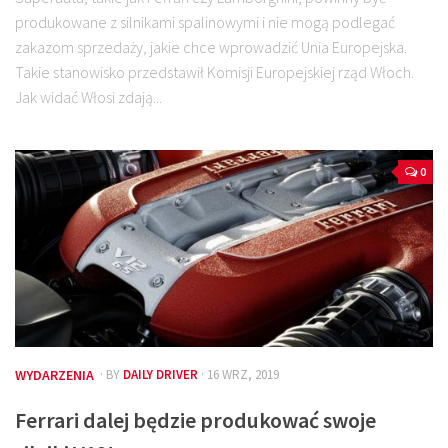
produkowane z silnikami spalinowymi i nie mogą podlegać
zakazom sprzedaży, jakie chce wprowadzić Unia Europejska.
Takie stanowisko przedstawił Komisji Europejskiej rząd Włoch.
Jak widać Włosi zdają...
0
WYDARZENIA
· BY
DAILY DRIVER
· 16 WRZ, 2019
Ferrari dalej będzie produkować swoje