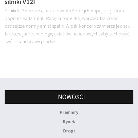
silniki V12!
Silniki V12 Ferrari są na celowniku Komisji Europejskiej, która
poprzez Parlament i Radę Europejską, wprowadza coraz
ostrzejsze normy emisji spalin. Włoski koncern zamierza jednak
tak rozwijać technologię układów napędowych, aby zachować
swój sztandarowy produkt....
NOWOŚCI
Premiery
Rynek
Drogi