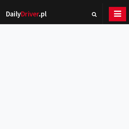
Daily
Driver
.pl
Nowości
Premiery
Rynek
Drogi
Zmiany w prawie
Wydarzenia
MOTORsport
Testy
Porady
Zakup i eksploatacja