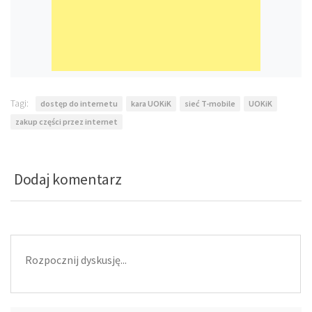
Tagi:
dostęp do internetu
kara UOKiK
sieć T-mobile
UOKiK
zakup części przez internet
Dodaj komentarz