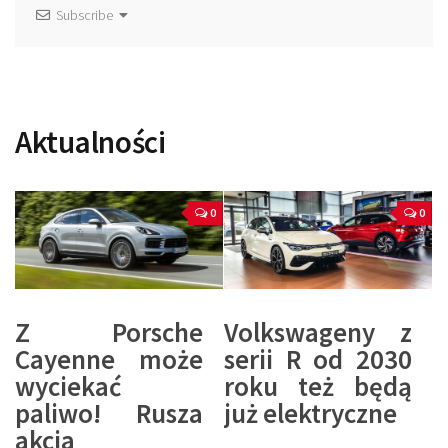
Subscribe
Aktualności
0
0
Z Porsche
Volkswageny z
Cayenne może
serii R od 2030
wyciekać
roku też będą
paliwo! Rusza
już elektryczne
akcja