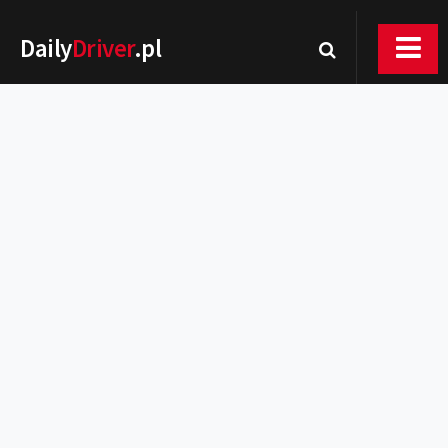
Daily
Driver
.pl
Nowości
Premiery
Rynek
Drogi
Zmiany w prawie
Wydarzenia
MOTORsport
Testy
Porady
Zakup i eksploatacja