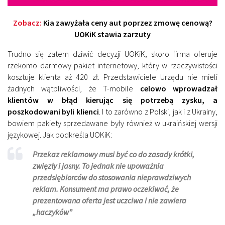
Zobacz:
Kia zawyżała ceny aut poprzez zmowę cenową?
UOKiK stawia zarzuty
Trudno się zatem dziwić decyzji UOKiK, skoro firma oferuje
rzekomo darmowy pakiet internetowy, który w rzeczywistości
kosztuje klienta aż 420 zł. Przedstawiciele Urzędu nie mieli
żadnych wątpliwości, że T-mobile
celowo wprowadzał
klientów w błąd kierując się potrzebą zysku, a
poszkodowani byli klienci
. I to zarówno z Polski, jak i z Ukrainy,
bowiem pakiety sprzedawane były również w ukraińskiej wersji
językowej. Jak podkreśla UOKiK:
Przekaz reklamowy musi być co do zasady krótki,
zwięzły i jasny. To jednak nie upoważnia
przedsiębiorców do stosowania nieprawdziwych
reklam. Konsument ma prawo oczekiwać, że
prezentowana oferta jest uczciwa i nie zawiera
„haczyków”