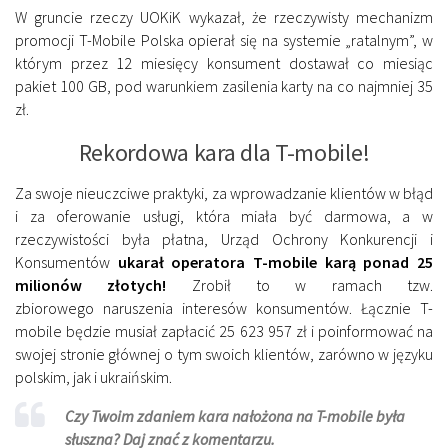
W gruncie rzeczy UOKiK wykazał, że rzeczywisty mechanizm
promocji T-Mobile Polska opierał się na systemie „ratalnym”, w
którym przez 12 miesięcy konsument dostawał co miesiąc
pakiet 100 GB, pod warunkiem zasilenia karty na co najmniej 35
zł.
Rekordowa kara dla T-mobile!
Za swoje nieuczciwe praktyki, za wprowadzanie klientów w błąd
i za oferowanie usługi, która miała być darmowa, a w
rzeczywistości była płatna, Urząd Ochrony Konkurencji i
Konsumentów
ukarał operatora T-mobile karą ponad 25
milionów złotych!
Zrobił to w ramach tzw.
zbiorowego naruszenia interesów konsumentów. Łącznie T-
mobile będzie musiał zapłacić 25 623 957 zł i poinformować na
swojej stronie głównej o tym swoich klientów, zarówno w języku
polskim, jak i ukraińskim.
Czy Twoim zdaniem kara nałożona na T-mobile była
słuszna? Daj znać z komentarzu.