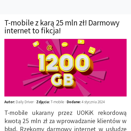
Technika
Prawo
T-mobile z karą 25 mln zł! Darmowy
Technika jazdy
internet to fikcja!
Oświetlenie
Kalkulatory
Przelicznik mocy
Auto z niemiec
Galerie
Autor:
Daily Driver ·
Zdjęcia:
T-mobile ·
Dodane:
4 stycznia 2024
T-mobile ukarany przez UOKiK rekordową
kwotą 25 mln zł za wprowadzanie klientów w
błąd. Rzekomy darmowy internet w usłudze