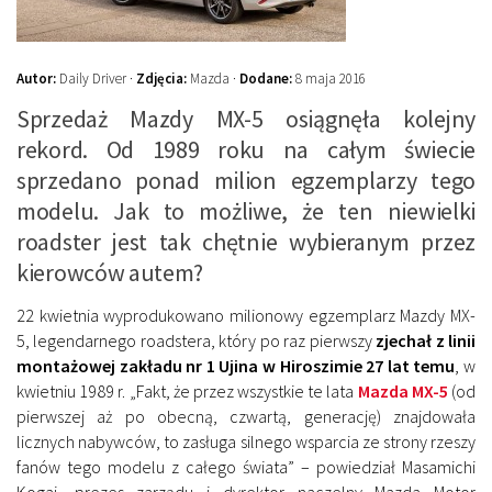
Autor:
Daily Driver ·
Zdjęcia:
Mazda ·
Dodane:
8 maja 2016
Sprzedaż Mazdy MX-5 osiągnęła kolejny
rekord. Od 1989 roku na całym świecie
sprzedano ponad milion egzemplarzy tego
modelu. Jak to możliwe, że ten niewielki
roadster jest tak chętnie wybieranym przez
kierowców autem?
22 kwietnia wyprodukowano milionowy egzemplarz Mazdy MX-
5, legendarnego roadstera, który po raz pierwszy
zjechał z linii
montażowej zakładu nr 1 Ujina w Hiroszimie 27 lat temu
, w
kwietniu 1989 r. „Fakt, że przez wszystkie te lata
Mazda MX-5
(od
pierwszej aż po obecną, czwartą, generację) znajdowała
licznych nabywców, to zasługa silnego wsparcia ze strony rzeszy
fanów tego modelu z całego świata” – powiedział Masamichi
Kogai, prezes zarządu i dyrektor naczelny Mazda Motor