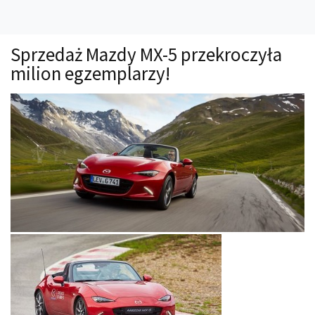
Technika
Prawo
Sprzedaż Mazdy MX-5 przekroczyła
Technika jazdy
milion egzemplarzy!
Oświetlenie
Kalkulatory
Przelicznik mocy
Auto z niemiec
Galerie