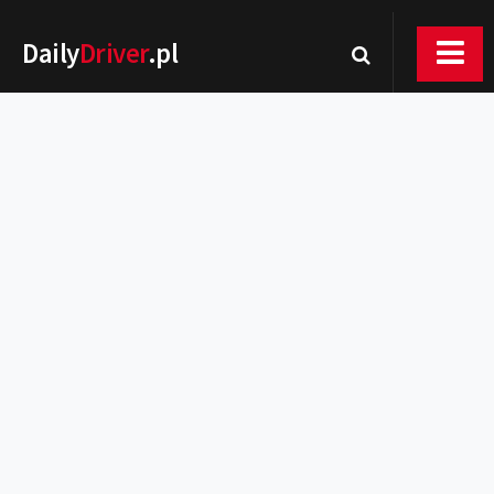
Daily
Driver
.pl
Nowości
Premiery
Rynek
Drogi
Zmiany w prawie
Wydarzenia
MOTORsport
Testy
Porady
Zakup i eksploatacja