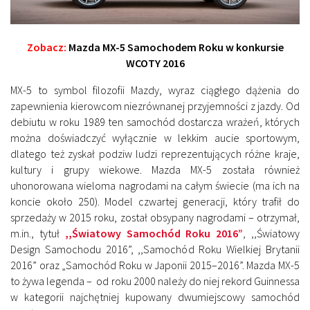
Zobacz:
Mazda MX-5 Samochodem Roku w konkursie
WCOTY 2016
MX-5 to symbol filozofii Mazdy, wyraz ciągłego dążenia do
zapewnienia kierowcom niezrównanej przyjemności z jazdy. Od
debiutu w roku 1989 ten samochód dostarcza wrażeń, których
można doświadczyć wyłącznie w lekkim aucie sportowym,
dlatego też zyskał podziw ludzi reprezentujących różne kraje,
kultury i grupy wiekowe. Mazda MX-5 została również
uhonorowana wieloma nagrodami na całym świecie (ma ich na
koncie około 250). Model czwartej generacji, który trafił do
sprzedaży w 2015 roku, został obsypany nagrodami – otrzymał,
m.in., tytuł
,,Światowy Samochód Roku 2016”
, ,,Światowy
Design Samochodu 2016”, ,,Samochód Roku Wielkiej Brytanii
2016” oraz „Samochód Roku w Japonii 2015–2016”. Mazda MX-5
to żywa legenda – od roku 2000 należy do niej rekord Guinnessa
w kategorii najchętniej kupowany dwumiejscowy samochód