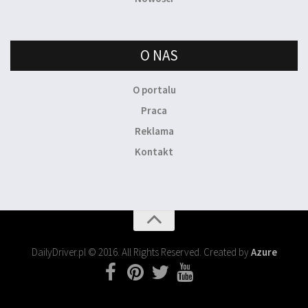
O NAS
O portalu
Praca
Reklama
Kontakt
DailyDriver.pl © 2016. All Rights Reserved. Created by
Azure