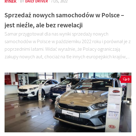
RYNEK
· BY
DAILY DRIVER
· 7 LIS, 2022
Sprzedaż nowych samochodów w Polsce –
jest nieźle, ale bez rewelacji
Samar przygotował dla nas wyniki sprzedaży nowych
samochodów w Polsce w październiku 2022 roku i porównał je z
poprzednimi latami. Widać wyraźnie, że Polacy ograniczają
zakupy nowych aut, chociaż na tle innych europejskich krajów,...
0