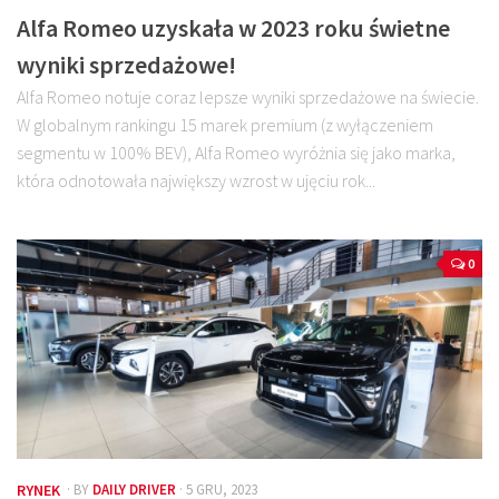
Alfa Romeo uzyskała w 2023 roku świetne
wyniki sprzedażowe!
Alfa Romeo notuje coraz lepsze wyniki sprzedażowe na świecie.
W globalnym rankingu 15 marek premium (z wyłączeniem
segmentu w 100% BEV), Alfa Romeo wyróżnia się jako marka,
która odnotowała największy wzrost w ujęciu rok...
0
RYNEK
· BY
DAILY DRIVER
· 5 GRU, 2023