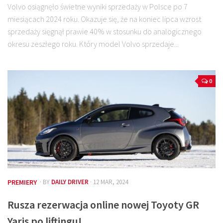
Volvo osiągnęło świetne wyniki sprzedaży w Polsce po 7
miesiącach 2024 roku. Okazuje się, że na koniec lipca wzrost
sprzedaży sięgnął prawie 40% w stosunku do analogicznego
okresu zeszłego roku. Który model Volvo sprzedaje...
0
PREMIERY
· BY
DAILY DRIVER
· 12 MAR, 2024
Rusza rezerwacja online nowej Toyoty GR
Yaris po liftingu!