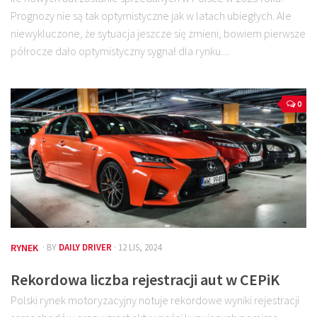
Prognozy nie są tak optymistyczne jak w latach ubiegłych. Ale
niewykluczone, że sytuacja jeszcze się zmieni, bowiem pierwsze
półrocze dało optymistyczny sygnał dla rynku....
0
RYNEK
· BY
DAILY DRIVER
· 12 LIS, 2024
Rekordowa liczba rejestracji aut w CEPiK
Polski rynek motoryzacyjny notuje rekordowe wyniki rejestracji