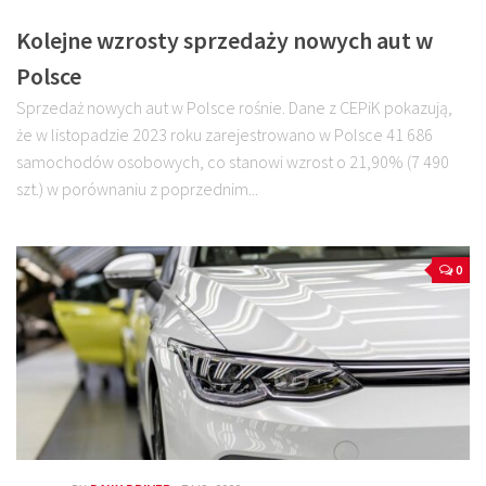
Kolejne wzrosty sprzedaży nowych aut w
Polsce
Sprzedaż nowych aut w Polsce rośnie. Dane z CEPiK pokazują,
że w listopadzie 2023 roku zarejestrowano w Polsce 41 686
samochodów osobowych, co stanowi wzrost o 21,90% (7 490
szt.) w porównaniu z poprzednim...
0