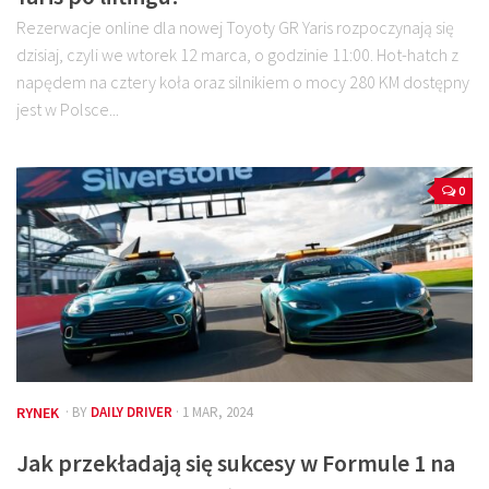
Rezerwacje online dla nowej Toyoty GR Yaris rozpoczynają się
dzisiaj, czyli we wtorek 12 marca, o godzinie 11:00. Hot-hatch z
napędem na cztery koła oraz silnikiem o mocy 280 KM dostępny
jest w Polsce...
0
RYNEK
· BY
DAILY DRIVER
· 1 MAR, 2024
Jak przekładają się sukcesy w Formule 1 na