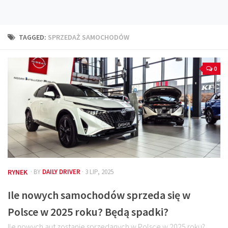
Technika
Prawo
TAGGED:
SPRZEDAŻ SAMOCHODÓW
Technika jazdy
Oświetlenie
0
Kalkulatory
Przelicznik mocy
Auto z niemiec
Galerie
RYNEK
· BY
DAILY DRIVER
· 3 LIP, 2025
Ile nowych samochodów sprzeda się w
Polsce w 2025 roku? Będą spadki?
Ile nowych aut zostanie sprzedanych w Polsce w 2025 roku?