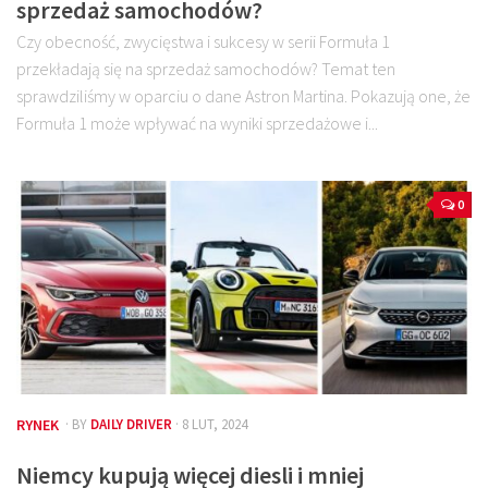
sprzedaż samochodów?
Czy obecność, zwycięstwa i sukcesy w serii Formuła 1
przekładają się na sprzedaż samochodów? Temat ten
sprawdziliśmy w oparciu o dane Astron Martina. Pokazują one, że
Formuła 1 może wpływać na wyniki sprzedażowe i...
0
RYNEK
· BY
DAILY DRIVER
· 8 LUT, 2024
Niemcy kupują więcej diesli i mniej