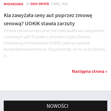
WYDARZENIA
· BY
DAILY DRIVER
· 8 WRZ, 2022
Kia zawyżała ceny aut poprzez zmowę
cenową? UOKiK stawia zarzuty
Zmowa cenowa w koncernie Kia miała skutkować zawyżaniem
cen nowych aut? To jeden z zarzutów Urzędu Ochrony
Konkurencji i Konsumentów (UOKiK), jakie są stawiane
koreańskiemu koncernowi. Urząd twierdzi, że ma na to dowody,
a...
Następna strona »
NOWOŚCI