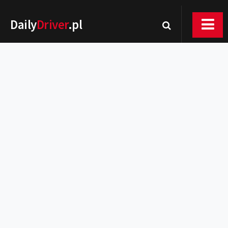
Daily
Driver
.pl
Nowości
Premiery
Rynek
Drogi
Zmiany w prawie
Wydarzenia
MOTORsport
Testy
Porady
Zakup i eksploatacja