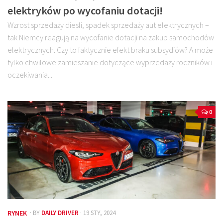
elektryków po wycofaniu dotacji!
Wzrost sprzedaży diesli, spadek sprzedaży aut elektrycznych –
tak Niemcy reagują na wycofanie dotacji na zakup samochodów
elektrycznych. Czy to faktycznie efekt braku subsydiów? A może
tylko chwilowe zamieszanie dotyczące wyprzedaży roczników i
oczekiwania...
0
RYNEK
· BY
DAILY DRIVER
· 19 STY, 2024