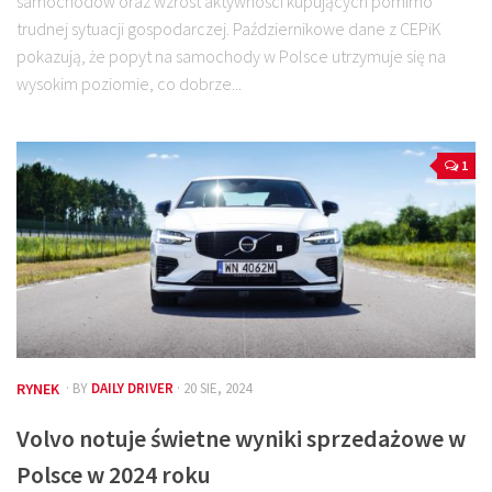
samochodów oraz wzrost aktywności kupujących pomimo
trudnej sytuacji gospodarczej. Październikowe dane z CEPiK
pokazują, że popyt na samochody w Polsce utrzymuje się na
wysokim poziomie, co dobrze...
1
RYNEK
· BY
DAILY DRIVER
· 20 SIE, 2024
Volvo notuje świetne wyniki sprzedażowe w
Polsce w 2024 roku