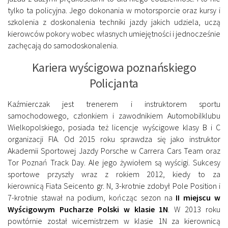
tylko ta policyjna. Jego dokonania w motorsporcie oraz kursy i
szkolenia z doskonalenia techniki jazdy jakich udziela, uczą
kierowców pokory wobec własnych umiejętności i jednocześnie
zachęcają do samodoskonalenia.
Kariera wyścigowa poznańskiego
Policjanta
Kaźmierczak jest trenerem i instruktorem sportu
samochodowego, członkiem i zawodnikiem Automobilklubu
Wielkopolskiego, posiada też licencje wyścigowe klasy B i C
organizacji FIA. Od 2015 roku sprawdza się jako instruktor
Akademii Sportowej Jazdy Porsche w Carrera Cars Team oraz
Tor Poznań Track Day. Ale jego żywiołem są wyścigi. Sukcesy
sportowe przyszły wraz z rokiem 2012, kiedy to za
kierownicą Fiata Seicento gr. N, 3-krotnie zdobył Pole Position i
7-krotnie stawał na podium, kończąc sezon na
II miejscu w
Wyścigowym Pucharze Polski w klasie 1N
. W 2013 roku
powtórnie został wicemistrzem w klasie 1N za kierownicą