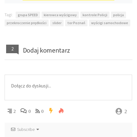
Tagi:
grupa SPEED
kierowca wyścigowy
kontrole Policji
policja
przekroczenie prędkości
slider
tor Poznań
wyścigi samochodowe
2
Dodaj komentarz
2
2
0
0
Subscribe