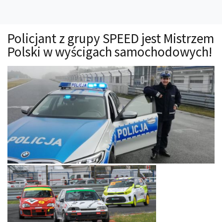
Technika
Prawo
Policjant z grupy SPEED jest Mistrzem
Technika jazdy
Polski w wyścigach samochodowych!
Oświetlenie
Kalkulatory
Przelicznik mocy
Auto z niemiec
Galerie