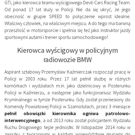
GTi, jako kierowca teamu wyścigowego Devil-Cars Racing Team.
Od ponad 17 lat służy w Policji. Nie da się ukryć, że jego
obecność w grupie SPEED to połączenie wprost idealne.
Właściwy człowiek, na właściwym miejscu. A do tego ma barwną
przeszłość w motorsporcie i spełnia się też jako instruktor jazdy
sportowymi autami i trener sportu samochodowego!
Kierowca wyścigowy w policyjnym
radiowozie BMW
Aspirant sztabowy Przemysław Kaźmierczak rozpoczął pracę w
Policji w 2003 roku. Przez 17 lat pełnił służbę w różnych
komórkach i wydziałach m.in. jako dzielnicowy w Posterunku
Policji w Kaźmierzu, a następnie jako funkcjonariusz Wydziału
Kryminalnego w tymże Posterunku. Gdy został przeniesiony do
Komendy Powiatowej Policji w Szamotułach, przez 3 miesiące
pełnił obowiązki kierownika ogniwa patrolowo-
interwencyjnego
, a od 2013 roku został policjantem Wydziału
Ruchu Drogowego tejże jednostki. W listopadzie 2014 roku w
związku z tworzonymi w każdym województwie grupami do