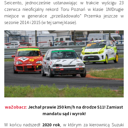
Seicento, jednocześnie ustanawiając w trakcie wyścigu 23
czerwca nieoficjalny rekord Toru Poznań w klasie 1N!Drugie
miejsce w generalce „prześladowało” Przemka jeszcze w
sezonie 2014 i 2015 (w tej samej klasie).
waZobacz:
Jechał prawie 250 km/h na drodze S11! Zamiast
mandatu sąd i wyrok!
W końcu nadszedł
2020 rok
, w którym za kierownicą Suzuki