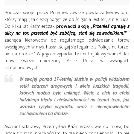
Podczas swojej pracy Przemek zawsze powtarza kierowcom,
którzy mają „za ciężką nogę”, że od ścigania jest tor, a nie ulica.
Od kilku lat Kaźmierczak
prowadzi akcję
„Przenieś agresję z
ulicy na tor, przestań być zabójcą, stań się zawodnikiem!”
i
zachęca kierowców do regularnego odwiedzania torów
wyścigowych w myśl hasła „ścigaj się legalnie z Policją na torze,
nie na drodze”. W jego przypadku brzmi to jak wyzwanie! Jak
mówi świeżo upieczony Mistrz Polski w wyścigach
samochodowych:
W swojej ponad 17-letniej służbie w policji widziałem
setki zdarzeń drogowych i wiele ludzkich tragedii,
których można było uniknąć. Wiele z nich to efekt
ludzkiego błędu i nieświadomości na temat tego, jak
wzrasta ryzyko wypadku wraz z nieodpowiednim
zachowaniem na drodze.
Aspirant sztabowy Przemysław Kaźmierczak wie co mówi, bo
jazda z dużymi prędkościami to dla niego codzienność. I to nie