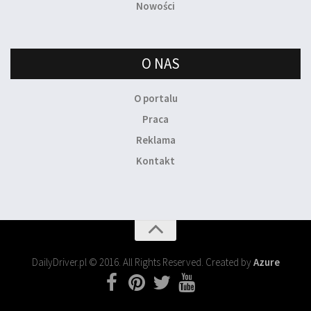
Nowości
O NAS
O portalu
Praca
Reklama
Kontakt
DailyDriver.pl © 2016. All Rights Reserved. Created by
Azure