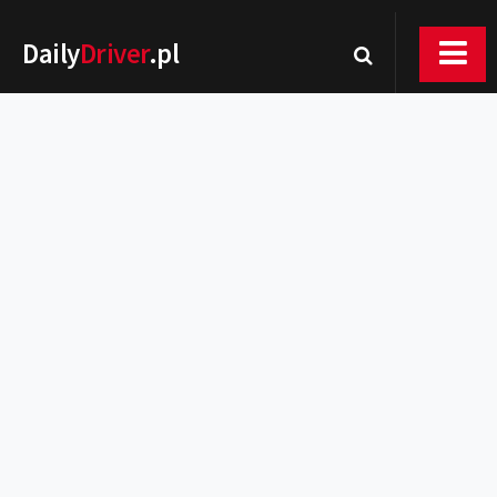
Daily
Driver
.pl
Nowości
Premiery
Rynek
Drogi
Zmiany w prawie
Wydarzenia
MOTORsport
Testy
Porady
Zakup i eksploatacja