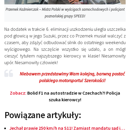
Przemek Kaźmierczak – Mistrz Polski w wyścigach samochodowych i policjant
poznańskiej grupy SPEED!
Na dodatek w trakcie 6. eliminacji uszkodzeniu uległa uszczelka
pod głowicą w jego Suzuki, przez co Przemek musiał walczyć z
czasem, aby zdążyć odbudować silnik do ostatniego weekendu
wyścigowego. Na szczęście wszystko się udało, a on mógł
cieszyć tytułem najszybszego kierowcy w klasie! Niesamowity
upór. Niesamowity człowiek!
Niebawem przedstawimy Wam kolejną, barwną postać
polskiego motorsportu! Szerokości!
Zobacz:
Bolid F1 na autostradzie w Czechach?! Policja
szuka kierowcy!
Powiązane artykuły:
Jechał prawie 250 km/h na S11! Zamiast mandatu sąd i…