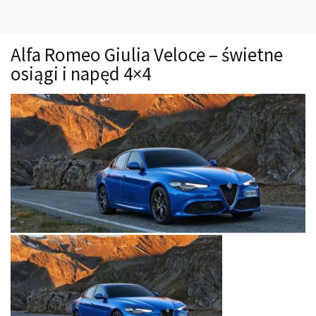
Technika
Prawo
Alfa Romeo Giulia Veloce – świetne
Technika jazdy
osiągi i napęd 4×4
Oświetlenie
Kalkulatory
Przelicznik mocy
Auto z niemiec
Galerie