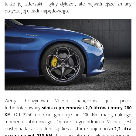
także jej zderzaki i tylny dyfuzor, ale najważniejsze zmiany
dotyczą jej układu napędowego.
Wersja benzynowa Veloce napędzana jest przez
turbodoładowany
silnik o pojemności 2,0-litrów i mocy 280
KM
. Od 2250 obr./min generuje on 400 Nm maksymalnego
momentu obrotowego. Oprócz tego odmiana Veloce jest
dostępna także z jednostką Diesla, która z pojemności
2,2-litra
osiąga nawet 210 KM
. Jak przystało na silnik wysokoprężny,