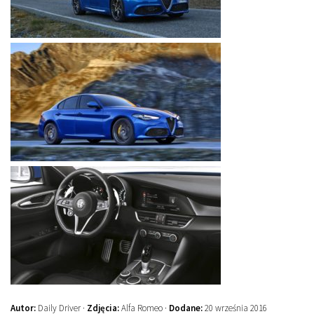
Autor:
Daily Driver ·
Zdjęcia:
Alfa Romeo ·
Dodane:
20 września 2016