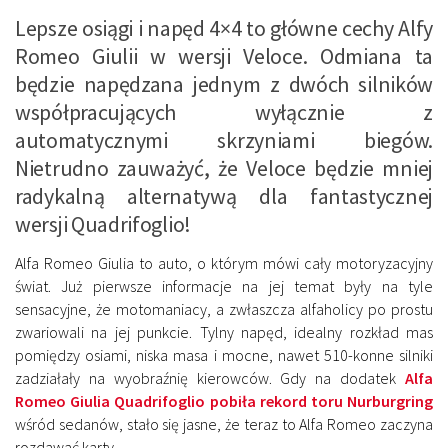
Lepsze osiągi i napęd 4×4 to główne cechy Alfy
Romeo Giulii w wersji Veloce. Odmiana ta
będzie napędzana jednym z dwóch silników
współpracujących wyłącznie z
automatycznymi skrzyniami biegów.
Nietrudno zauważyć, że Veloce będzie mniej
radykalną alternatywą dla fantastycznej
wersji Quadrifoglio!
Alfa Romeo Giulia to auto, o którym mówi cały motoryzacyjny
świat. Już pierwsze informacje na jej temat były na tyle
sensacyjne, że motomaniacy, a zwłaszcza alfaholicy po prostu
zwariowali na jej punkcie. Tylny napęd, idealny rozkład mas
pomiędzy osiami, niska masa i mocne, nawet 510-konne silniki
zadziałały na wyobraźnię kierowców. Gdy na dodatek
Alfa
Romeo Giulia Quadrifoglio pobiła rekord toru Nurburgring
wśród sedanów, stało się jasne, że teraz to Alfa Romeo zaczyna
rozdawać karty.