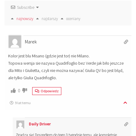
Subscribe
najnowszy
najstarszy
oceniany
Marek
Kolor jest blu Misano (gdzie jest tor) nie Milano.
Topowa wersja sie nazywa Quadrifoglio bez Verde jak biło jeszcze
dla Mito i Giulietta, czyli nie można nazywać Giulia QV bo jest błąd,
ale tylko Giulia Quadrifoglio.
0
Odpowiedz
9 lat temu
Daily Driver
Zgadza się! Doszedłem do tego 3 tygodnie temu, ale kompletnie