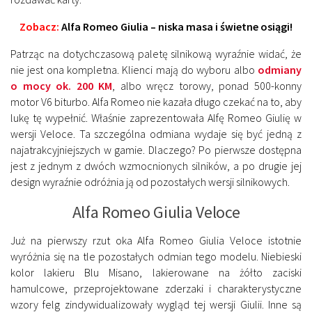
Zobacz:
Alfa Romeo Giulia – niska masa i świetne osiągi!
Patrząc na dotychczasową paletę silnikową wyraźnie widać, że
nie jest ona kompletna. Klienci mają do wyboru albo
odmiany
o mocy ok. 200 KM
, albo wręcz torowy, ponad 500-konny
motor V6 biturbo. Alfa Romeo nie kazała długo czekać na to, aby
lukę tę wypełnić. Właśnie zaprezentowała Alfę Romeo Giulię w
wersji Veloce. Ta szczególna odmiana wydaje się być jedną z
najatrakcyjniejszych w gamie. Dlaczego? Po pierwsze dostępna
jest z jednym z dwóch wzmocnionych silników, a po drugie jej
design wyraźnie odróżnia ją od pozostałych wersji silnikowych.
Alfa Romeo Giulia Veloce
Już na pierwszy rzut oka Alfa Romeo Giulia Veloce istotnie
wyróżnia się na tle pozostałych odmian tego modelu. Niebieski
kolor lakieru Blu Misano, lakierowane na żółto zaciski
hamulcowe, przeprojektowane zderzaki i charakterystyczne
wzory felg zindywidualizowały wygląd tej wersji Giulii. Inne są