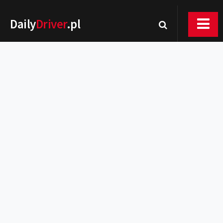
Daily
Driver
.pl
Nowości
Premiery
Rynek
Drogi
Zmiany w prawie
Wydarzenia
MOTORsport
Testy
Porady
Zakup i eksploatacja