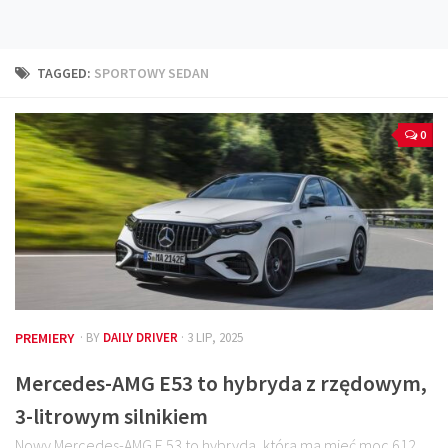
Technika
Prawo
TAGGED:
SPORTOWY SEDAN
Technika jazdy
Oświetlenie
0
Kalkulatory
Przelicznik mocy
Auto z niemiec
Galerie
PREMIERY
· BY
DAILY DRIVER
· 3 LIP, 2025
Mercedes-AMG E53 to hybryda z rzędowym,
3-litrowym silnikiem
Nowy Mercedes-AMG E 53 to hybryda, która ma mieć moc 612