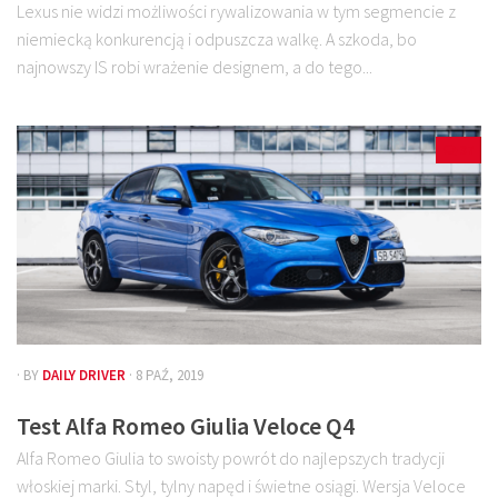
Lexus nie widzi możliwości rywalizowania w tym segmencie z
niemiecką konkurencją i odpuszcza walkę. A szkoda, bo
najnowszy IS robi wrażenie designem, a do tego...
37
· BY
DAILY DRIVER
· 8 PAŹ, 2019
Test Alfa Romeo Giulia Veloce Q4
Alfa Romeo Giulia to swoisty powrót do najlepszych tradycji
włoskiej marki. Styl, tylny napęd i świetne osiągi. Wersja Veloce