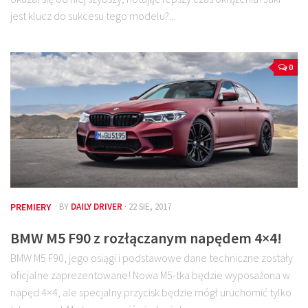
jest klucz do sukcesu tego modelu?...
0
PREMIERY
· BY
DAILY DRIVER
· 22 SIE, 2017
BMW M5 F90 z rozłączanym napędem 4×4!
BMW M5 F90, jego osiągi i podstawowe dane techniczne zostały
oficjalne zaprezentowane! Nowa M5-tka będzie wyposażona w
napęd 4×4, ale specjalny przycisk będzie mógł uruchomić tylko