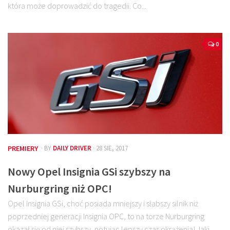
która może doprowadzić do tragedii. Co...
0
PREMIERY
· BY
DAILY DRIVER
· 28 SIE, 2017
Nowy Opel Insignia GSi szybszy na
Nurburgring niż OPC!
Opel Insignia GSi, choć posiada mniejszy i słabszy silnik niż
poprzedniej generacji Insignia OPC, to na torze Nurburgring
okazał się od niej szybszy, notując lepszy czas okrążenia! Jaki