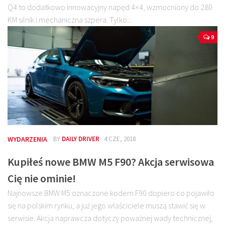
Q4 to dodatkowo innowacyjny napęd 4×4, wzmocniony do 280
KM silnik i mechaniczna szpera. Tylko...
9
WYDARZENIA
· BY
DAILY DRIVER
· 4 CZE, 2018
Kupiłeś nowe BMW M5 F90? Akcja serwisowa
Cię nie ominie!
Najnowsze BMW M5 oznaczone kodem F90 dopiero co pojawiło
się na polskim rynku, a już jego właściciele muszą stawić się w
serwisie. Akcja naprawcza dotyczy poważnej wady technicznej,