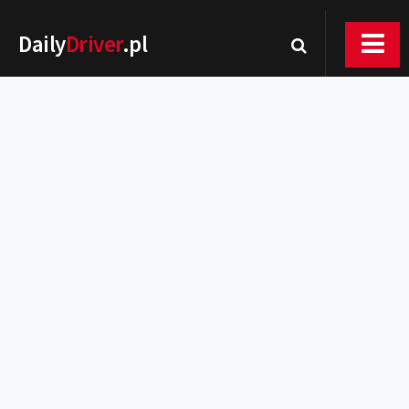
Daily
Driver
.pl
Nowości
Premiery
Rynek
Drogi
Zmiany w prawie
Wydarzenia
MOTORsport
Testy
Porady
Zakup i eksploatacja