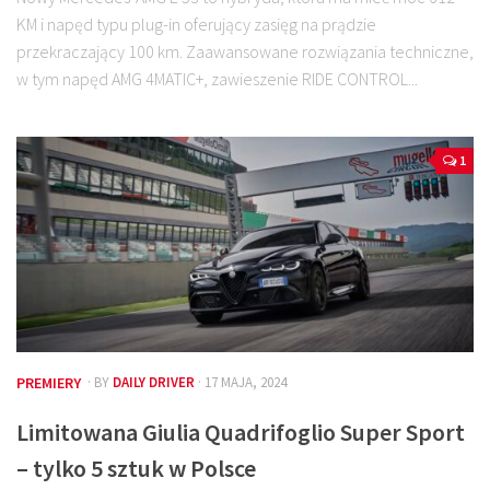
KM i napęd typu plug-in oferujący zasięg na prądzie
przekraczający 100 km. Zaawansowane rozwiązania techniczne,
w tym napęd AMG 4MATIC+, zawieszenie RIDE CONTROL...
1
PREMIERY
· BY
DAILY DRIVER
· 17 MAJA, 2024
Limitowana Giulia Quadrifoglio Super Sport
– tylko 5 sztuk w Polsce