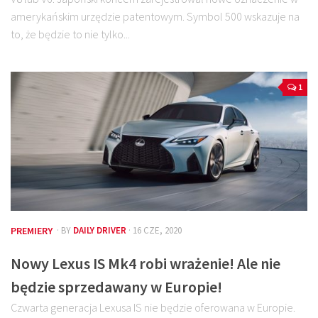
amerykańskim urzędzie patentowym. Symbol 500 wskazuje na
to, że będzie to nie tylko...
1
PREMIERY
· BY
DAILY DRIVER
· 16 CZE, 2020
Nowy Lexus IS Mk4 robi wrażenie! Ale nie
będzie sprzedawany w Europie!
Czwarta generacja Lexusa IS nie będzie oferowana w Europie.