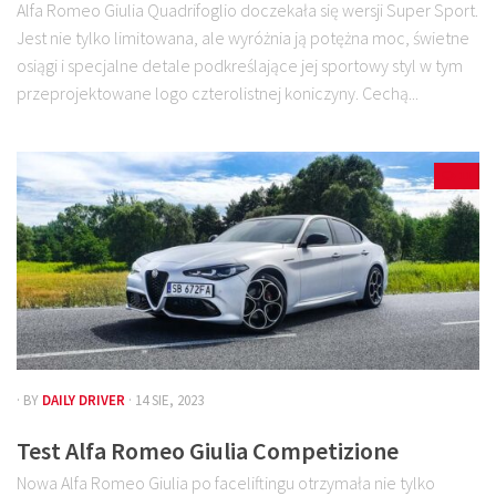
Alfa Romeo Giulia Quadrifoglio doczekała się wersji Super Sport.
Jest nie tylko limitowana, ale wyróżnia ją potężna moc, świetne
osiągi i specjalne detale podkreślające jej sportowy styl w tym
przeprojektowane logo czterolistnej koniczyny. Cechą...
11
· BY
DAILY DRIVER
· 14 SIE, 2023
Test Alfa Romeo Giulia Competizione
Nowa Alfa Romeo Giulia po faceliftingu otrzymała nie tylko