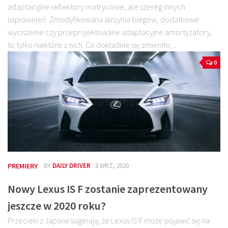
adaptacyjne reflektory matrycowe, ale szereg innych
usprawnień. Zmodyfikowana skrzynia biegów, dodatkowe
wyciszenie czy przeprojektowane adaptacyjne amortyzatory,
to tylko niektóre z nich. Co dokładnie się zmieniło,...
0
PREMIERY
· BY
DAILY DRIVER
· 8 WRZ, 2020
Nowy Lexus IS F zostanie zaprezentowany
jeszcze w 2020 roku?
Przecieki z Japonii sugerują, że Lexus IS F może pojawić się na