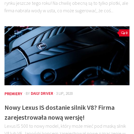
rynku jeszcze tego roku! Na chwilę obecną są to tylko plotki, ale
firma nabrała wody w usta, co może sugerować, że coś...
0
PREMIERY
· BY
DAILY DRIVER
· 3 LIP, 2020
Nowy Lexus IS dostanie silnik V8? Firma
zarejestrowała nową wersję!
Lexus IS 500 to nowy model, który może mieć pod maską silnik
V8 lub V6. Japoński koncern zarejestrował nowe oznaczenie w