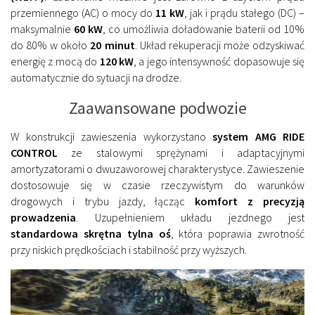
przemiennego (AC) o mocy do
11 kW
, jak i prądu stałego (DC) –
maksymalnie
60 kW
, co umożliwia doładowanie baterii od 10%
do 80% w około
20 minut
. Układ rekuperacji może odzyskiwać
energię z mocą do
120 kW
, a jego intensywność dopasowuje się
automatycznie do sytuacji na drodze.
Zaawansowane podwozie
W konstrukcji zawieszenia wykorzystano
system AMG RIDE
CONTROL
ze stalowymi sprężynami i adaptacyjnymi
amortyzatorami o dwuzaworowej charakterystyce. Zawieszenie
dostosowuje się w czasie rzeczywistym do warunków
drogowych i trybu jazdy, łącząc
komfort z precyzją
prowadzenia
. Uzupełnieniem układu jezdnego jest
standardowa skrętna tylna oś
, która poprawia zwrotność
przy niskich prędkościach i stabilność przy wyższych.