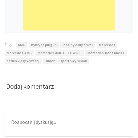
Tagi:
AMG
hybryda plug-in
idealny daily driver
Mercedes
Mercedes-AMG
Mercedes-AMG E 53 HYBRID
Mercedes-Benz Klasa E
sedan klasy wyższej
slider
sportowy sedan
Dodaj komentarz