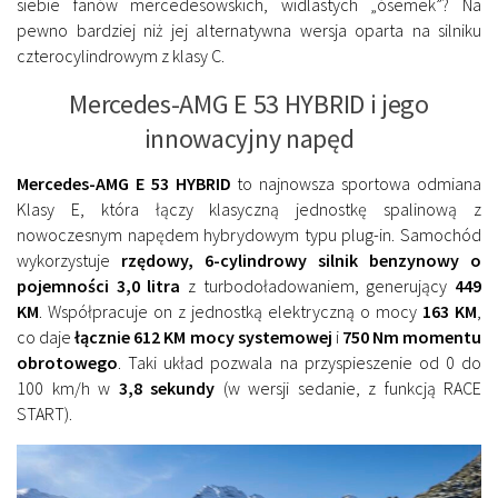
siebie fanów mercedesowskich, widlastych „ósemek”? Na
pewno bardziej niż jej alternatywna wersja oparta na silniku
czterocylindrowym z klasy C.
Mercedes-AMG E 53 HYBRID i jego
innowacyjny napęd
Mercedes-AMG E 53 HYBRID
to najnowsza sportowa odmiana
Klasy E, która łączy klasyczną jednostkę spalinową z
nowoczesnym napędem hybrydowym typu plug-in. Samochód
wykorzystuje
rzędowy, 6-cylindrowy silnik benzynowy o
pojemności 3,0 litra
z turbodoładowaniem, generujący
449
KM
. Współpracuje on z jednostką elektryczną o mocy
163 KM
,
co daje
łącznie 612 KM mocy systemowej
i
750 Nm momentu
obrotowego
. Taki układ pozwala na przyspieszenie od 0 do
100 km/h w
3,8 sekundy
(w wersji sedanie, z funkcją RACE
START).