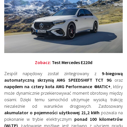
Zobacz:
Test Mercedes E220d
Zespół napędowy został zintegrowany z
9-biegową
automatyczną skrzynią AMG SPEEDSHIFT TCT 9G
oraz
napędem na cztery koła AMG Performance 4MATIC+
, który
może dynamicznie przekierowywać moment obrotowy między
osiami. Dzięki temu samochód utrzymuje wysoką trakcję
niezależnie od warunków drogowych. Zastosowany
akumulator o pojemności użytkowej 21,2 kWh
pozwala na
pokonanie w trybie elektrycznym
ponad 100 kilometrów
(WLTP)
. Ładowanie możliwe jest zarówno z użyciem prądu