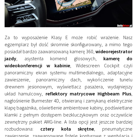
Za to wyposażenie Klasy E może robić wrażenie. Nasz
egzemplarz był dość skromnie skonfigurowany, a mimo tego
posiadał bardzo zaawansowaną kamerę 360,
wideorejestrator
jazdy
, asystenta komend głosowych,
kamerę do
wideokonferencji w kabinie
, Widescreen Cockpit czyli
panoramiczny ekran systemu multimedialnego, adaptacyjne
zawieszenie, panoramiczny dach, wykończenie tunelu
drewnem jesionowym, wyświetlacz pasażera, wydajniejszy
układ hamulcowy,
reflektory matrycowe Highbeam Plus
,
nagłośnienie Burmester 4D, otwieraną i zamykaną elektrycznie
klapę bagażnika, oświetlenie ambientowe kabiny, podświetlane
klamki z pełnym dostępem bezkluczykowym oraz oczywiście
zewnętrzny pakiet AMG-line. A lista opcji jest jeszcze bardziej
rozbudowana:
cztery koła skrętne
, pneumatyczne
zawieszenie, zaawansowane fotele konturowe z wentylacją i