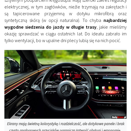
sztywnym podparciem kręgosłupa. Mają szeroki zakres regulacji
elektrycznej, w tym zagłówków, nieźle trzymają na zakrętach i
są tapicerowane przyjemną w dotyku mikrofibrą oraz
syntetyczną skórą (w opcji naturalna). To chyba
najbardziej
wygodne siedzenia do jazdy w długie trasy
, jakie mieliśmy
okazję sprawdzać w ciągu ostatnich lat. Do ideału zabrało im
tylko wentylacji, bo w upalne dni plecy lubią się na nich pocić.
Ekrany mają świetną kolorystykę i rozdzielczość, ale dotykowe panele i brak
czysto analogowych przycisków ogranicza łatwość obsługi i ergonomię.