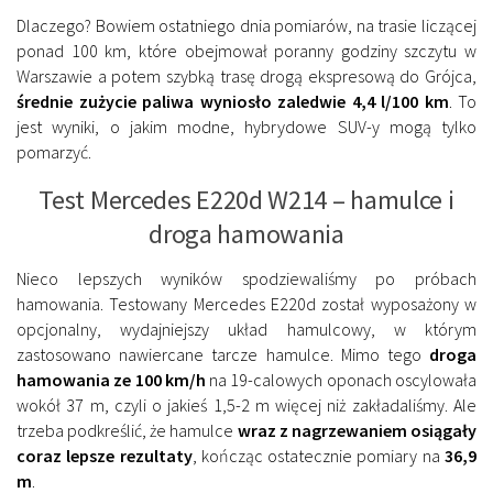
Dlaczego? Bowiem ostatniego dnia pomiarów, na trasie liczącej
ponad 100 km, które obejmował poranny godziny szczytu w
Warszawie a potem szybką trasę drogą ekspresową do Grójca,
średnie zużycie paliwa wyniosło zaledwie 4,4 l/100 km
. To
jest wyniki, o jakim modne, hybrydowe SUV-y mogą tylko
pomarzyć.
Test Mercedes E220d W214 – hamulce i
droga hamowania
Nieco lepszych wyników spodziewaliśmy po próbach
hamowania. Testowany Mercedes E220d został wyposażony w
opcjonalny, wydajniejszy układ hamulcowy, w którym
zastosowano nawiercane tarcze hamulce. Mimo tego
droga
hamowania ze 100 km/h
na 19-calowych oponach oscylowała
wokół 37 m, czyli o jakieś 1,5-2 m więcej niż zakładaliśmy. Ale
trzeba podkreślić, że hamulce
wraz z nagrzewaniem osiągały
coraz lepsze rezultaty
, kończąc ostatecznie pomiary na
36,9
m
.