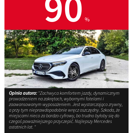
90
%
Opinia autora:
"Zachwyca komfortem jazdy, dynamicznym
prowadzeniem na zakrętach, wybornymi fotelami i
zaawansowanym wyposażeniem. Jest wystarczająco zrywny,
a przy tym nieprawdopodobnie wręcz oszczędny. Szkoda, że
miejscami nieco za bardzo cyfrowy, bo trudno byłoby się do
czegoś poważniejszego przyczepić. Najlepszy Mercedes
ostatnich lat. "