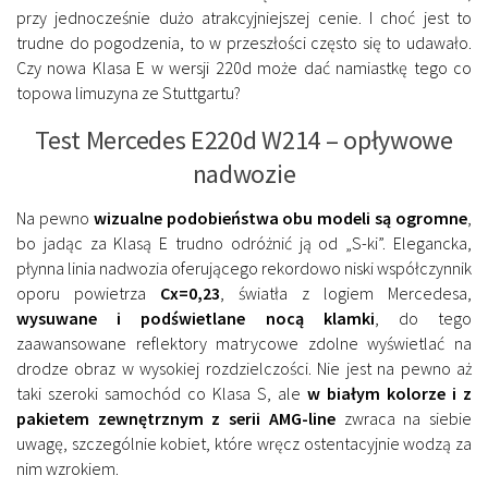
przy jednocześnie dużo atrakcyjniejszej cenie. I choć jest to
trudne do pogodzenia, to w przeszłości często się to udawało.
Czy nowa Klasa E w wersji 220d może dać namiastkę tego co
topowa limuzyna ze Stuttgartu?
Test Mercedes E220d W214 – opływowe
nadwozie
Na pewno
wizualne podobieństwa obu modeli są ogromne
,
bo jadąc za Klasą E trudno odróżnić ją od „S-ki”. Elegancka,
płynna linia nadwozia oferującego rekordowo niski współczynnik
oporu powietrza
Cx=0,23
, światła z logiem Mercedesa,
wysuwane i podświetlane nocą klamki
, do tego
zaawansowane reflektory matrycowe zdolne wyświetlać na
drodze obraz w wysokiej rozdzielczości. Nie jest na pewno aż
taki szeroki samochód co Klasa S, ale
w białym kolorze i z
pakietem zewnętrznym z serii AMG-line
zwraca na siebie
uwagę, szczególnie kobiet, które wręcz ostentacyjnie wodzą za
nim wzrokiem.