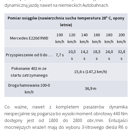
dynamiczną jazdę nawet na niemieckich Autobahnach.
Pomiar osiągów (nawierzchnia sucha temperatura 28° C, opony
letnie)
100
120
140
160
180
200
Mercedes E220d RWD
km/h
km/h
km/h
km/h
km/h
km/h
10,5
14,2
18,5
24,0
32,8
Przyspieszenie od 0 do …
7,7 s
s
s
s
s
s
Pokonanie 402 m ze
15,6 s (147,2 km/h)
startu zatrzymanego
Droga hamowania 100-0
36,9 m
km/h
Co ważne, nawet z kompletem pasażerów dynamika
niespecjalnie się pogarsza bo wysoki moment obrotowy 440 Nm
dostępny jest od 1800 do 2800 obr./min. Entuzjaści
mocniejszych wrażeń mają do wyboru 3-litrowego diesla R6 o