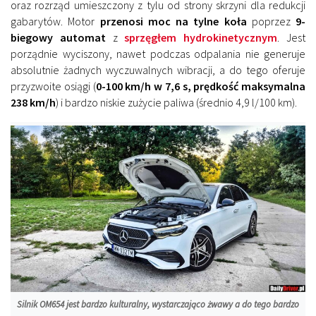
oraz rozrząd umieszczony z tylu od strony skrzyni dla redukcji
gabarytów. Motor
przenosi moc na tylne koła
poprzez
9-
biegowy automat
z
sprzęgłem hydrokinetycznym
. Jest
porządnie wyciszony, nawet podczas odpalania nie generuje
absolutnie żadnych wyczuwalnych wibracji, a do tego oferuje
przyzwoite osiągi (
0-100 km/h w 7,6 s, prędkość maksymalna
238 km/h
) i bardzo niskie zużycie paliwa (średnio 4,9 l/100 km).
Silnik OM654 jest bardzo kulturalny, wystarczająco żwawy a do tego bardzo