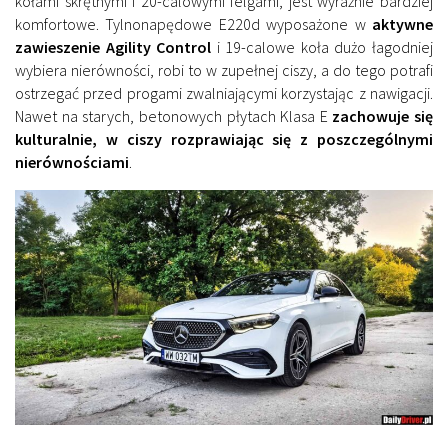
kołami skrętnymi i 20-calowymi felgami, jest wyraźnie bardziej
komfortowe. Tylnonapędowe E220d wyposażone w
aktywne
zawieszenie Agility Control
i 19-calowe koła dużo łagodniej
wybiera nierówności, robi to w zupełnej ciszy, a do tego potrafi
ostrzegać przed progami zwalniającymi korzystając z nawigacji.
Nawet na starych, betonowych płytach Klasa E
zachowuje się
kulturalnie, w ciszy rozprawiając się z poszczególnymi
nierównościami
.