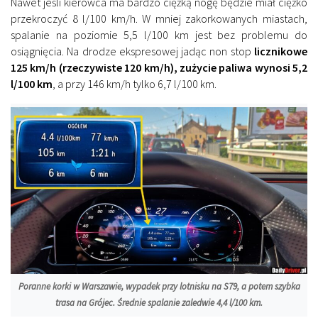
Nawet jeśli kierowca ma bardzo ciężką nogę będzie miał ciężko
przekroczyć 8 l/100 km/h. W mniej zakorkowanych miastach,
spalanie na poziomie 5,5 l/100 km jest bez problemu do
osiągnięcia. Na drodze ekspresowej jadąc non stop
licznikowe
125 km/h (rzeczywiste 120 km/h), zużycie paliwa wynosi 5,2
l/100 km
, a przy 146 km/h tylko 6,7 l/100 km.
Poranne korki w Warszawie, wypadek przy lotnisku na S79, a potem szybka
trasa na Grójec. Średnie spalanie zaledwie 4,4 l/100 km.