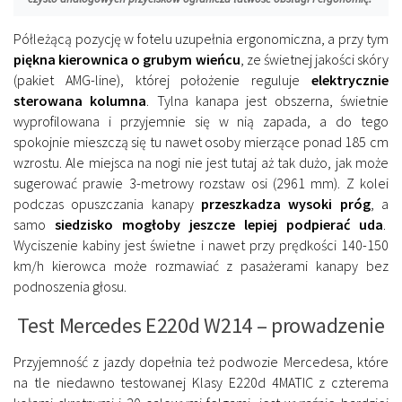
Półleżącą pozycję w fotelu uzupełnia ergonomiczna, a przy tym
piękna kierownica o grubym wieńcu
, ze świetnej jakości skóry
(pakiet AMG-line), której położenie reguluje
elektrycznie
sterowana kolumna
. Tylna kanapa jest obszerna, świetnie
wyprofilowana i przyjemnie się w nią zapada, a do tego
spokojnie mieszczą się tu nawet osoby mierzące ponad 185 cm
wzrostu. Ale miejsca na nogi nie jest tutaj aż tak dużo, jak może
sugerować prawie 3-metrowy rozstaw osi (2961 mm). Z kolei
podczas opuszczania kanapy
przeszkadza wysoki próg
, a
samo
siedzisko mogłoby jeszcze lepiej podpierać uda
.
Wyciszenie kabiny jest świetne i nawet przy prędkości 140-150
km/h kierowca może rozmawiać z pasażerami kanapy bez
podnoszenia głosu.
Test Mercedes E220d W214 – prowadzenie
Przyjemność z jazdy dopełnia też podwozie Mercedesa, które
na tle niedawno testowanej Klasy E220d 4MATIC z czterema