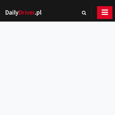
Daily
Driver
.pl
Nowości
Premiery
Rynek
Drogi
Zmiany w prawie
Wydarzenia
MOTORsport
Testy
Porady
Zakup i eksploatacja