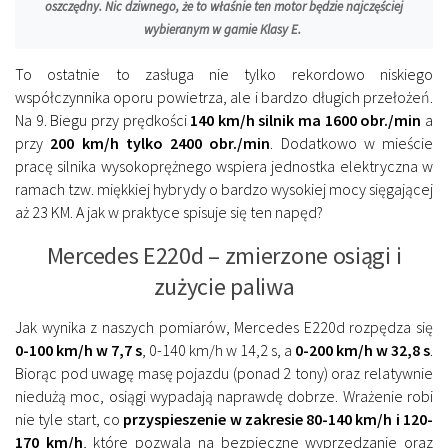
oszczędny. Nic dziwnego, że to właśnie ten motor będzie najczęściej
wybieranym w gamie Klasy E.
To ostatnie to zasługa nie tylko rekordowo niskiego
współczynnika oporu powietrza, ale i bardzo długich przełożeń.
Na 9. Biegu przy prędkości
140 km/h silnik ma 1600 obr./min
a
przy
200 km/h tylko 2400 obr./min
. Dodatkowo w mieście
pracę silnika wysokoprężnego wspiera jednostka elektryczna w
ramach tzw. miękkiej hybrydy o bardzo wysokiej mocy sięgającej
aż 23 KM. A jak w praktyce spisuje się ten napęd?
Mercedes E220d – zmierzone osiągi i
zużycie paliwa
Jak wynika z naszych pomiarów, Mercedes E220d rozpędza się
0-100 km/h w 7,7 s
, 0-140 km/h w 14,2 s, a
0-200 km/h w 32,8 s
.
Biorąc pod uwagę masę pojazdu (ponad 2 tony) oraz relatywnie
niedużą moc, osiągi wypadają naprawdę dobrze. Wrażenie robi
nie tyle start, co
przyspieszenie w zakresie 80-140 km/h i 120-
170 km/h
, które pozwala na bezpieczne wyprzedzanie oraz