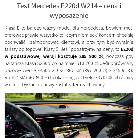
Test Mercedes E220d W214 – cena i
wyposażenie
Klasa E to bardzo ważny model dla Mercedesa, bowiem musi
oferować prawie wszystko to, czym niemiecki koncern chce się
pochwalić i zaimponować klientowi, a przy tym być wyraźnie
tańszy od topowej Klasy S. Jeśli popatrzymy na ceny, to
E220d
w podstawowej wersji kosztuje 285 900 zł
, podczas gdy
najtańsza Klasa S350d co najmniej 510 700 zł. Jeśli porównany
bazowe wersje E450d 3.0 R6 367 KM (397 200 zł) z S450d 3.0
R6 367 KM (567 800 zł) to okaże się, że dzieli je 170 600 zł różnicy
w cenie. Dystans cenowy został zatem zachowany.