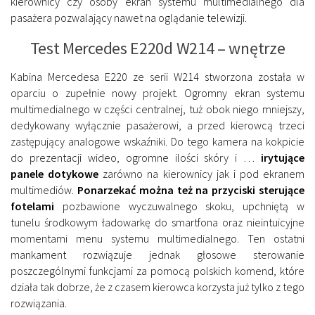
kierownicy czy osoby ekran systemu multimedialnego dla
pasażera pozwalający nawet na oglądanie telewizji.
Test Mercedes E220d W214 – wnętrze
Kabina Mercedesa E220 ze serii W214 stworzona została w
oparciu o zupełnie nowy projekt. Ogromny ekran systemu
multimedialnego w części centralnej, tuż obok niego mniejszy,
dedykowany wyłącznie pasażerowi, a przed kierowcą trzeci
zastępujący analogowe wskaźniki. Do tego kamera na kokpicie
do prezentacji wideo, ogromne ilości skóry i …
irytujące
panele dotykowe
zarówno na kierownicy jak i pod ekranem
multimediów.
Ponarzekać można też na przyciski sterujące
fotelami
pozbawione wyczuwalnego skoku, upchniętą w
tunelu środkowym ładowarkę do smartfona oraz nieintuicyjne
momentami menu systemu multimedialnego. Ten ostatni
mankament rozwiązuje jednak głosowe sterowanie
poszczególnymi funkcjami za pomocą polskich komend, które
działa tak dobrze, że z czasem kierowca korzysta już tylko z tego
rozwiązania.