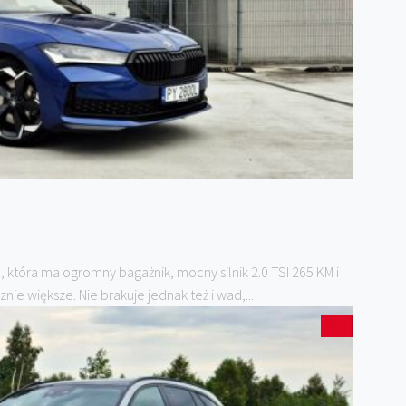
która ma ogromny bagażnik, mocny silnik 2.0 TSI 265 KM i
nie większe. Nie brakuje jednak też i wad,...
0