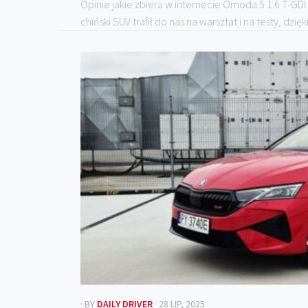
Opinie jakie zbiera w internecie Omoda 5 1.6 T-GDI
chiński SUV trafił do nas na warsztat i na testy, dzi
· BY
DAILY DRIVER
· 28 LIP, 2025