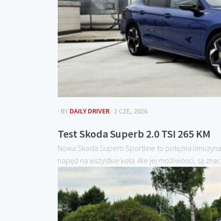
· BY
DAILY DRIVER
· 2 CZE, 2026
Test Skoda Superb 2.0 TSI 265 KM
Nowa Skoda Superb Sportline to potężna limuzyna, 
napęd na wszystkie koła. Ale jej możliwości, są znacz