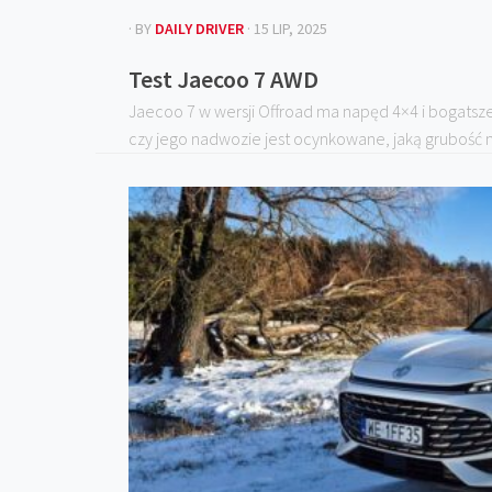
· BY
DAILY DRIVER
· 15 LIP, 2025
Test Jaecoo 7 AWD
Jaecoo 7 w wersji Offroad ma napęd 4×4 i bogats
czy jego nadwozie jest ocynkowane, jaką grubość ma j