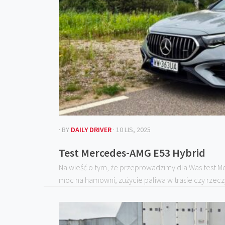
· BY
DAILY DRIVER
· 10 LIS, 2025
Test Mercedes-AMG E53 Hybrid
Na wieść o tym, że przeprowadzimy dla Was test Me
moc na hamowni, zużycie paliwa w trasie czy rzeczyw