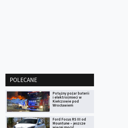
POLECANE
Potężny pożar baterii
i elektrośmieci w
Kiełczowie pod
Wrocławiem
Ford Focus RS III od
Mountune – jeszcze
więcej mocy!