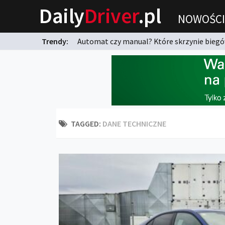
Daily
Driver
.pl
NOWOŚCI
Trendy:
Automat czy manual? Które skrzynie biegów
karnych?
TAGGED:
DANE TECHNICZNE