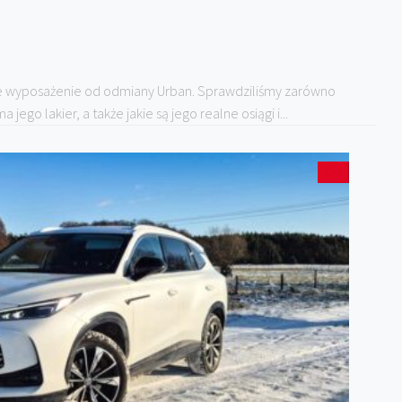
ze wyposażenie od odmiany Urban. Sprawdziliśmy zarówno
ego lakier, a także jakie są jego realne osiągi i...
5