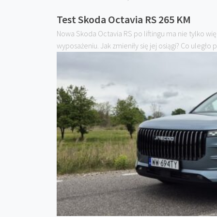
Test Skoda Octavia RS 265 KM
Nowa Skoda Octavia RS po liftingu ma nie tylko wię
wyposażeniu. Jak zmieniły się jej osiągi? Co uległo