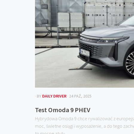
· BY
DAILY DRIVER
· 24 PAŹ, 2025
Test Omoda 9 PHEV
Hybrydowa Omoda 9 chce rywalizować z europejsk
moc, świetne osiągi i wyposażenie, a do tego zac
to mocne atuty....