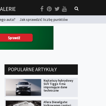
ALERIE
ego auta?
Jak sprawdzić liczbę punktów
POPULARNE ARTYKUŁY
Najtańszy hybrydowy
SUV Tiggo 4 ma
imponujące dane
techniczne
Afera Dieselgate:
Volkswagen zapłaci