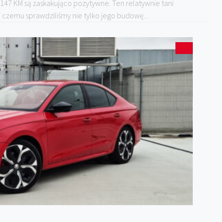
 147 KM są zaskakująco pozytywne. Ten relatywnie tani
ęki czemu sprawdziliśmy nie tylko jego budowę...
5