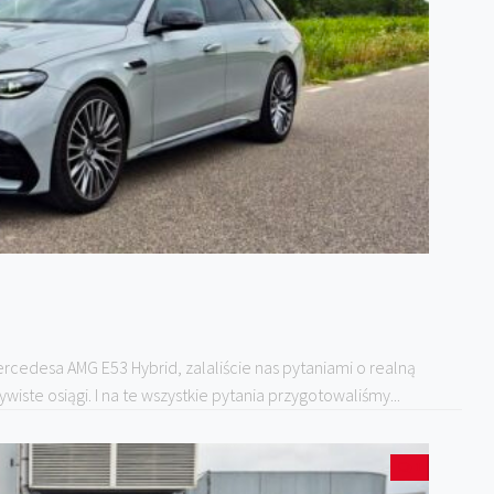
rcedesa AMG E53 Hybrid, zalaliście nas pytaniami o realną
iste osiągi. I na te wszystkie pytania przygotowaliśmy...
1