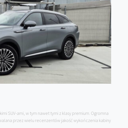
imi SUV-ami, w tym nawet tymi z klasy premium. Ogromna
hwalana przez wielu recenzentów jakość wykończenia kabiny