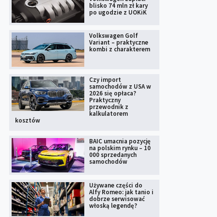
blisko 74 mln zł kary
po ugodzie z UOKiK
Volkswagen Golf
Variant – praktyczne
kombi z charakterem
Czy import
samochodów z USA w
2026 się opłaca?
Praktyczny
przewodnik z
kalkulatorem
kosztów
BAIC umacnia pozycję
na polskim rynku – 10
000 sprzedanych
samochodów
Używane części do
Alfy Romeo: jak tanio i
dobrze serwisować
włoską legendę?