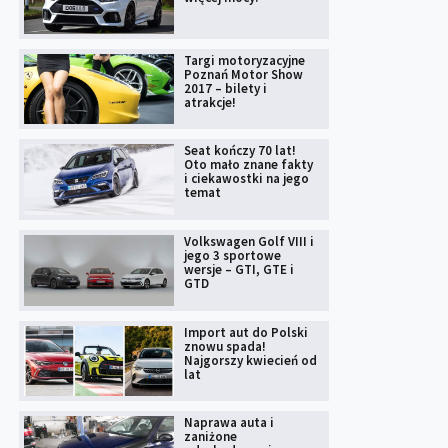
Targi motoryzacyjne
Poznań Motor Show
2017 – bilety i
atrakcje!
Seat kończy 70 lat!
Oto mało znane fakty
i ciekawostki na jego
temat
Volkswagen Golf VIII i
jego 3 sportowe
wersje – GTI, GTE i
GTD
Import aut do Polski
znowu spada!
Najgorszy kwiecień od
lat
Naprawa auta i
zaniżone