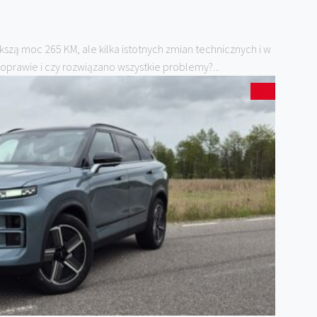
kszą moc 265 KM, ale kilka istotnych zmian technicznych i w
 poprawie i czy rozwiązano wszystkie problemy?...
0