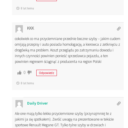
8 lat temu
KKK
cokolwiek co ma przyciemniane przednie boczne szyby – jakim cudem
omijają przepisy i auto posiada homologację, a kierowca z zetknięciu z
drogówką ma problem. Koszt przeglądu po zatrzymaniu dowodu i
innych czynności powinien ponieść sprzedawca pojazdu, a ten
powinien regresem ściągnąć z producenta na region Polski
0
Odpowiedz
8 lat temu
Daily Driver
Ale one mają tylko lekko przyciemnione szyby (przynajmniej te z
jakimi ja się spotkałem). Zwróć uwagę na prezentowane w tekście
sportowe Renault Megane GT. Tylko tylne szyby w drzwiach i