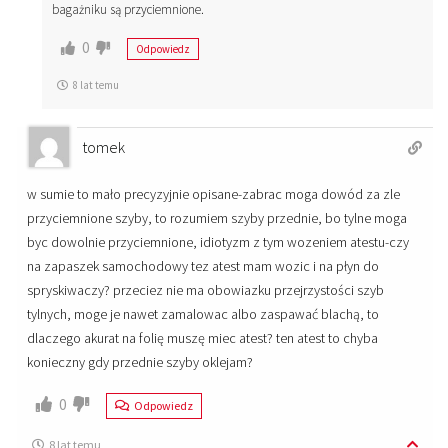
bagażniku są przyciemnione.
0
Odpowiedz
8 lat temu
tomek
w sumie to mało precyzyjnie opisane-zabrac moga dowód za zle
przyciemnione szyby, to rozumiem szyby przednie, bo tylne moga
byc dowolnie przyciemnione, idiotyzm z tym wozeniem atestu-czy
na zapaszek samochodowy tez atest mam wozic i na płyn do
spryskiwaczy? przeciez nie ma obowiazku przejrzystości szyb
tylnych, moge je nawet zamalowac albo zaspawać blachą, to
dlaczego akurat na folię muszę miec atest? ten atest to chyba
konieczny gdy przednie szyby oklejam?
0
Odpowiedz
8 lat temu