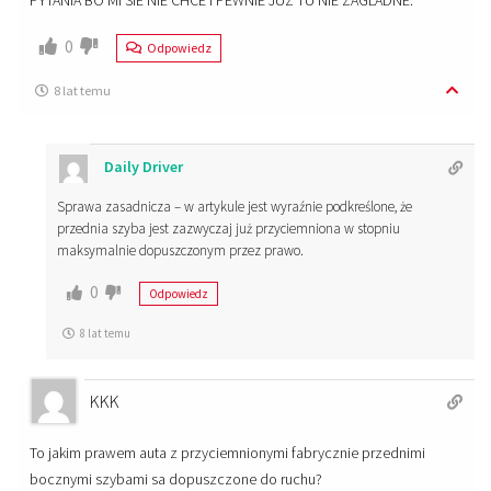
PYTANIA BO MI SIE NIE CHCE I PEWNIE JUZ TU NIE ZAGLADNE.
0
Odpowiedz
8 lat temu
Daily Driver
Sprawa zasadnicza – w artykule jest wyraźnie podkreślone, że
przednia szyba jest zazwyczaj już przyciemniona w stopniu
maksymalnie dopuszczonym przez prawo.
0
Odpowiedz
8 lat temu
KKK
To jakim prawem auta z przyciemnionymi fabrycznie przednimi
bocznymi szybami sa dopuszczone do ruchu?