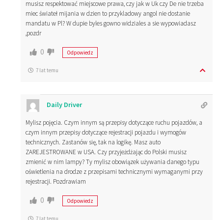
musisz respektować miejscowe prawa, czy jak w Uk czy De nie trzeba
miec świateł mijania w dzien to przykladowy angol nie dostanie
mandatu w Pl? W dupie byles gowno widziales a sie wypowiadasz
,pozdr
0
Odpowiedz
7 lat temu
Daily Driver
Mylisz pojęcia. Czym innym są przepisy dotyczące ruchu pojazdów, a
czym innym przepisy dotyczące rejestracji pojazdu i wymogów
technicznych. Zastanów się, tak na logikę. Masz auto
ZAREJESTROWANE w USA. Czy przyjeżdżając do Polski musisz
zmienić w nim lampy? Ty mylisz obowiązek używania danego typu
oświetlenia na drodze z przepisami technicznymi wymaganymi przy
rejestracji. Pozdrawiam
0
Odpowiedz
7 lat temu