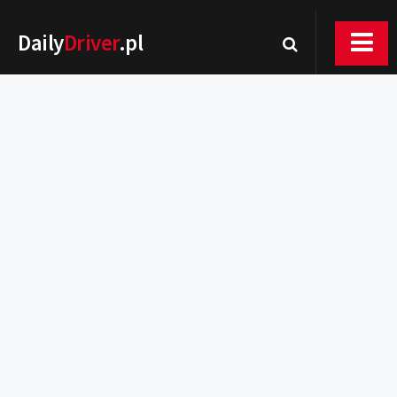
Daily
Driver
.pl
Nowości
Premiery
Rynek
Drogi
Zmiany w prawie
Wydarzenia
MOTORsport
Testy
Porady
Zakup i eksploatacja