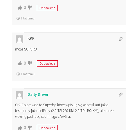
0
Odpowiedz
8 lat temu
KKK
może SUPERB
0
Odpowiedz
8 lat temu
Daily Driver
OK! Co prawda te Superby, które wpisują się w profil aut jakie
testujemy już mieliśmy (2.0 TSI 280 KM, 2.0 TDI 190 KM), ale może
wezmę pod lupę cos innego z VAG-a.
0
Odpowiedz