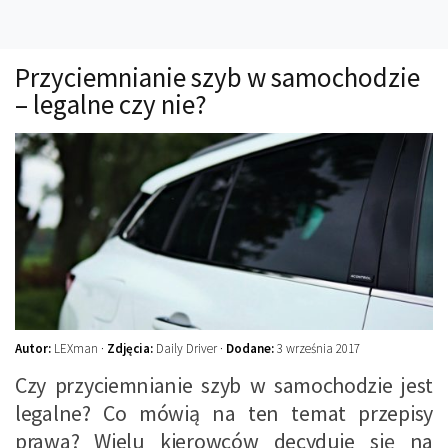
Technika
Prawo
Przyciemnianie szyb w samochodzie
Technika jazdy
– legalne czy nie?
Oświetlenie
Kalkulatory
Przelicznik mocy
Auto z niemiec
Galerie
Autor:
LEXman ·
Zdjęcia:
Daily Driver ·
Dodane:
3 września 2017
Czy przyciemnianie szyb w samochodzie jest
legalne? Co mówią na ten temat przepisy
prawa? Wielu kierowców decyduje się na