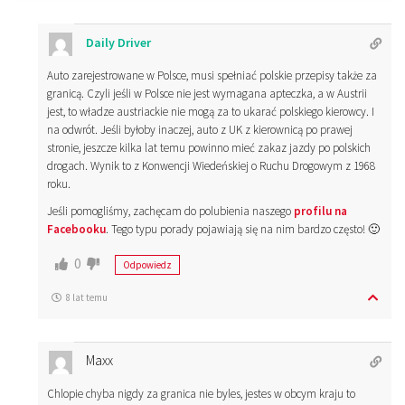
Daily Driver
Auto zarejestrowane w Polsce, musi spełniać polskie przepisy także za
granicą. Czyli jeśli w Polsce nie jest wymagana apteczka, a w Austrii
jest, to władze austriackie nie mogą za to ukarać polskiego kierowcy. I
na odwrót. Jeśli byłoby inaczej, auto z UK z kierownicą po prawej
stronie, jeszcze kilka lat temu powinno mieć zakaz jazdy po polskich
drogach. Wynik to z Konwencji Wiedeńskiej o Ruchu Drogowym z 1968
roku.
Jeśli pomogliśmy, zachęcam do polubienia naszego
profilu na
Facebooku
. Tego typu porady pojawiają się na nim bardzo często! 🙂
0
Odpowiedz
8 lat temu
Maxx
Chlopie chyba nigdy za granica nie byles, jestes w obcym kraju to