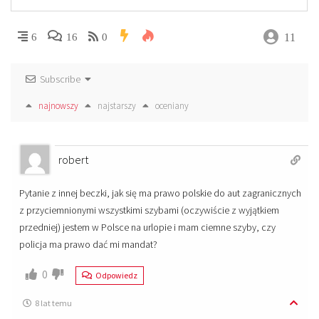
11
6
16
0
Subscribe
najnowszy
najstarszy
oceniany
robert
Pytanie z innej beczki, jak się ma prawo polskie do aut zagranicznych
z przyciemnionymi wszystkimi szybami (oczywiście z wyjątkiem
przedniej) jestem w Polsce na urlopie i mam ciemne szyby, czy
policja ma prawo dać mi mandat?
0
Odpowiedz
8 lat temu