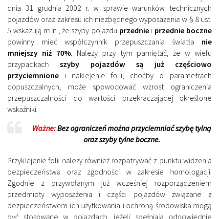
dnia 31 grudnia 2002 r. w sprawie warunków technicznych
pojazdów oraz zakresu ich niezbędnego wyposażenia w § 8 ust.
5 wskazują m.in., że szyby pojazdu
przednie
i
przednie boczne
powinny mieć współczynnik przepuszczania światła
nie
mniejszy niż 70%
. Należy przy tym pamiętać, że w wielu
przypadkach
szyby pojazdów są już częściowo
przyciemnione
i naklejenie folii, choćby o parametrach
dopuszczalnych, może spowodować wzrost ograniczenia
przepuszczalności do wartości przekraczającej określone
wskaźniki.
Ważne:
Bez ograniczeń można przyciemniać szybę tylną
oraz szyby tylne boczne.
Przyklejenie folii należy również rozpatrywać z punktu widzenia
bezpieczeństwa oraz zgodności w zakresie homologacji.
Zgodnie z przywołanym już wcześniej rozporządzeniem
przedmioty wyposażenia i części pojazdów związane z
bezpieczeństwem ich użytkowania i ochroną środowiska mogą
być stosowane w pojazdach, jeżeli spełniają odpowiednie