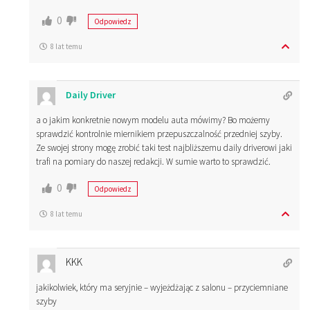
0
Odpowiedz
8 lat temu
Daily Driver
a o jakim konkretnie nowym modelu auta mówimy? Bo możemy
sprawdzić kontrolnie miernikiem przepuszczalność przedniej szyby.
Ze swojej strony mogę zrobić taki test najbliższemu daily driverowi jaki
trafi na pomiary do naszej redakcji. W sumie warto to sprawdzić.
0
Odpowiedz
8 lat temu
KKK
jakikolwiek, który ma seryjnie – wyjeżdżając z salonu – przyciemniane
szyby