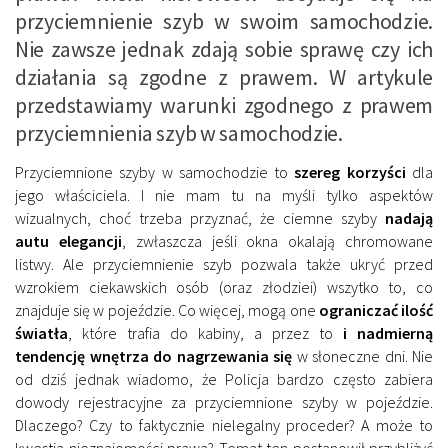
przyciemnienie szyb w swoim samochodzie.
Nie zawsze jednak zdają sobie sprawę czy ich
działania są zgodne z prawem. W artykule
przedstawiamy warunki zgodnego z prawem
przyciemnienia szyb w samochodzie.
Przyciemnione szyby w samochodzie to
szereg korzyści
dla
jego właściciela. I nie mam tu na myśli tylko aspektów
wizualnych, choć trzeba przyznać, że ciemne szyby
nadają
autu elegancji
, zwłaszcza jeśli okna okalają chromowane
listwy. Ale przyciemnienie szyb pozwala także ukryć przed
wzrokiem ciekawskich osób (oraz złodziei) wszytko to, co
znajduje się w pojeździe. Co więcej, mogą one
ograniczać ilość
światła
, które trafia do kabiny, a przez to
i nadmierną
tendencję wnętrza do nagrzewania się
w słoneczne dni. Nie
od dziś jednak wiadomo, że Policja bardzo często zabiera
dowody rejestracyjne za przyciemnione szyby w pojeździe.
Dlaczego? Czy to faktycznie nielegalny proceder? A może to
kwestia nieznajomości prawa? Temat ten postanowił przybliżyć