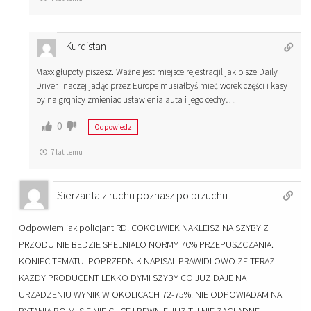
Kurdistan
Maxx głupoty piszesz. Ważne jest miejsce rejestracjil jak pisze Daily
Driver. Inaczej jadąc przez Europe musiałbyś mieć worek części i kasy
by na grqnicy zmieniac ustawienia auta i jego cechy….
0
Odpowiedz
7 lat temu
Sierzanta z ruchu poznasz po brzuchu
Odpowiem jak policjant RD. COKOLWIEK NAKLEISZ NA SZYBY Z
PRZODU NIE BEDZIE SPELNIALO NORMY 70% PRZEPUSZCZANIA.
KONIEC TEMATU. POPRZEDNIK NAPISAL PRAWIDLOWO ZE TERAZ
KAZDY PRODUCENT LEKKO DYMI SZYBY CO JUZ DAJE NA
URZADZENIU WYNIK W OKOLICACH 72-75%. NIE ODPOWIADAM NA