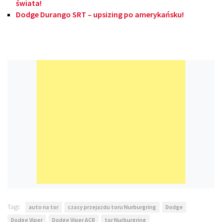
świata!
Dodge Durango SRT – upsizing po amerykańsku!
Tagi:
auto na tor
czasy przejazdu toru Nurburgring
Dodge
Dodge Viper
Dodge Viper ACR
tor Nurburgring