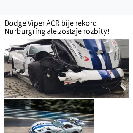
Technika
Prawo
Dodge Viper ACR bije rekord
Technika jazdy
Nurburgring ale zostaje rozbity!
Oświetlenie
Kalkulatory
Przelicznik mocy
Auto z niemiec
Galerie