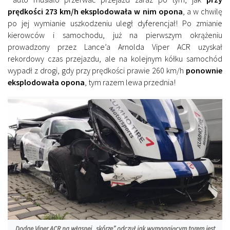
prędkości 273 km/h eksplodowała w nim opona
, a w chwilę
po jej wymianie uszkodzeniu uległ dyferencjał! Po zmianie
kierowców i samochodu, już na pierwszym okrążeniu
prowadzony przez Lance’a Arnolda Viper ACR uzyskał
rekordowy czas przejazdu, ale na kolejnym kółku samochód
wypadł z drogi, gdy przy prędkości prawie 260 km/h
ponownie
eksplodowała opona
, tym razem lewa przednia!
Dodge Viper ACR na własnej „skórze” odczuł jak wymagającym torem jest