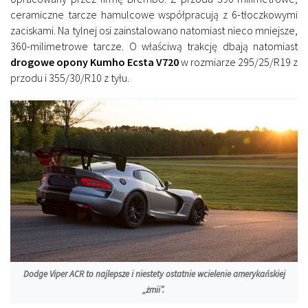
ceramiczne tarcze hamulcowe współpracują z 6-tłoczkowymi
zaciskami. Na tylnej osi zainstalowano natomiast nieco mniejsze,
360-milimetrowe tarcze. O właściwą trakcję dbają natomiast
drogowe opony Kumho Ecsta V720
w rozmiarze 295/25/R19 z
przodu i 355/30/R10 z tyłu.
Dodge Viper ACR to najlepsze i niestety ostatnie wcielenie amerykańskiej
„żmii”.