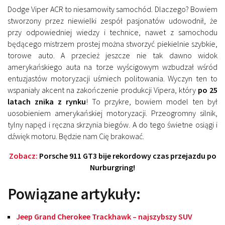
Dodge Viper ACR to niesamowity samochód. Dlaczego? Bowiem
stworzony przez niewielki zespół pasjonatów udowodnił, że
przy odpowiedniej wiedzy i technice, nawet z samochodu
będącego mistrzem prostej można stworzyć piekielnie szybkie,
torowe auto. A przecież jeszcze nie tak dawno widok
amerykańskiego auta na torze wyścigowym wzbudzał wśród
entuzjastów motoryzacji uśmiech politowania. Wyczyn ten to
wspaniały akcent na zakończenie produkcji Vipera, który
po 25
latach znika z rynku
! To przykre, bowiem model ten był
uosobieniem amerykańskiej motoryzacji. Przeogromny silnik,
tylny napęd i ręczna skrzynia biegów. A do tego świetne osiągi i
dźwięk motoru. Będzie nam Cię brakować.
Zobacz:
Porsche 911 GT3 bije rekordowy czas przejazdu po
Nurburgring!
Powiązane artykuły:
Jeep Grand Cherokee Trackhawk – najszybszy SUV