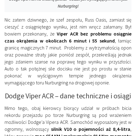
Nurburgring!
Nic zatem dziwnego, że szef zespołu, Russ Oasis, zamiast się
cieszyć z osiągniętego wyniku, jest nim wręcz załamany. Był
bowiem przekonany, że
Viper ACR bez problemu osiągnie
czas okrążenia w okolicach 6 minut i 55 sekund
, łamiąc
granicę magicznych 7 minut. Problemy z wytrzymałością opon
oraz poważne straty jakie poniósł zespół, przekreślają jednak
jego zdaniem szanse na poprawę tego wyniku w przyszłości.
Auto o tak potężnej sile docisku nie jest po prostu w stanie
pokonać w wyścigowym tempie jednego okrążenia
wymagającego toru Nurburgring na drogowej oponie.
Dodge Viper ACR – dane techniczne i osiągi
Mimo tego, obaj kierowcy biorący udział w próbach bicia
rekordu przejazdu po torze Nurburgring są pod wrażeniem
możliwości Dodge’a Vipera ACR. Samochód wyposażony jest w
ogromny, wolnossący
silnik V10 o pojemności aż 8,4-litra
,