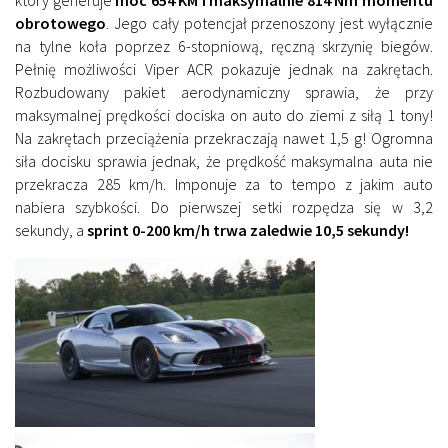
który generuje
moc 654 KM i maksymalnie 814 Nm momentu
obrotowego
. Jego cały potencjał przenoszony jest wyłącznie
na tylne koła poprzez 6-stopniową, ręczną skrzynię biegów.
Pełnię możliwości Viper ACR pokazuje jednak na zakrętach.
Rozbudowany pakiet aerodynamiczny sprawia, że przy
maksymalnej prędkości dociska on auto do ziemi z siłą 1 tony!
Na zakrętach przeciążenia przekraczają nawet 1,5 g! Ogromna
siła docisku sprawia jednak, że prędkość maksymalna auta nie
przekracza 285 km/h. Imponuje za to tempo z jakim auto
nabiera szybkości. Do pierwszej setki rozpędza się w 3,2
sekundy, a
sprint 0-200 km/h trwa zaledwie 10,5 sekundy!