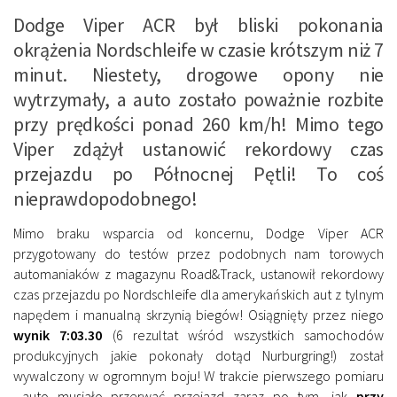
Dodge Viper ACR był bliski pokonania
okrążenia Nordschleife w czasie krótszym niż 7
minut. Niestety, drogowe opony nie
wytrzymały, a auto zostało poważnie rozbite
przy prędkości ponad 260 km/h! Mimo tego
Viper zdążył ustanowić rekordowy czas
przejazdu po Północnej Pętli! To coś
nieprawdopodobnego!
Mimo braku wsparcia od koncernu, Dodge Viper ACR
przygotowany do testów przez podobnych nam torowych
automaniaków z magazynu Road&Track, ustanowił rekordowy
czas przejazdu po Nordschleife dla amerykańskich aut z tylnym
napędem i manualną skrzynią biegów! Osiągnięty przez niego
wynik 7:03.30
(6 rezultat wśród wszystkich samochodów
produkcyjnych jakie pokonały dotąd Nurburgring!) został
wywalczony w ogromnym boju! W trakcie pierwszego pomiaru
auto musiało przerwać przejazd zaraz po tym, jak
przy