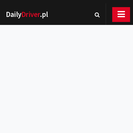
Daily
Driver
.pl
Nowości
Premiery
Rynek
Drogi
Zmiany w prawie
Wydarzenia
MOTORsport
Testy
Porady
Zakup i eksploatacja