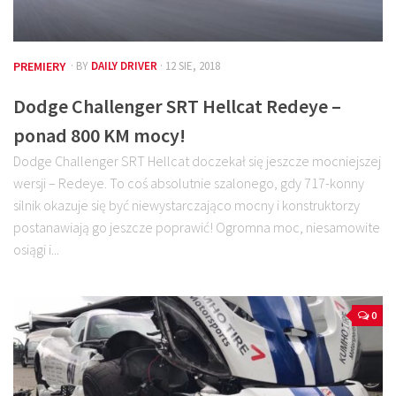
PREMIERY
· BY
DAILY DRIVER
· 12 SIE, 2018
Dodge Challenger SRT Hellcat Redeye –
ponad 800 KM mocy!
Dodge Challenger SRT Hellcat doczekał się jeszcze mocniejszej
wersji – Redeye. To coś absolutnie szalonego, gdy 717-konny
silnik okazuje się być niewystarczająco mocny i konstruktorzy
postanawiają go jeszcze poprawić! Ogromna moc, niesamowite
osiągi i...
0