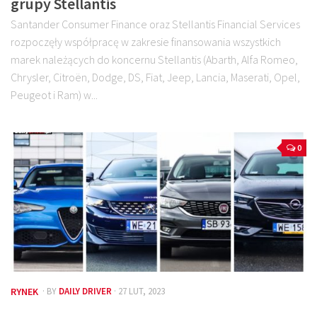
grupy Stellantis
Santander Consumer Finance oraz Stellantis Financial Services
rozpoczęły współpracę w zakresie finansowania wszystkich
marek należących do koncernu Stellantis (Abarth, Alfa Romeo,
Chrysler, Citroën, Dodge, DS, Fiat, Jeep, Lancia, Maserati, Opel,
Peugeot i Ram) w...
0
RYNEK
· BY
DAILY DRIVER
· 27 LUT, 2023