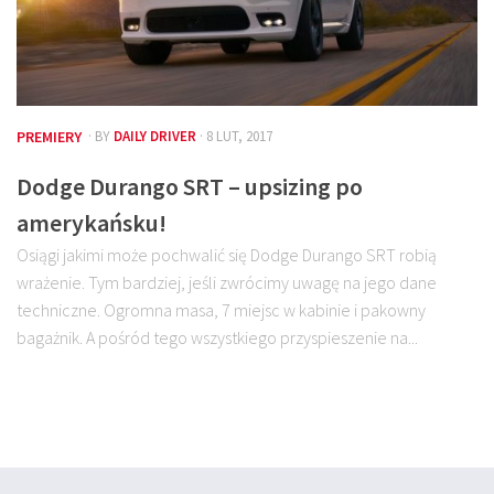
PREMIERY
· BY
DAILY DRIVER
· 8 LUT, 2017
Dodge Durango SRT – upsizing po
amerykańsku!
Osiągi jakimi może pochwalić się Dodge Durango SRT robią
wrażenie. Tym bardziej, jeśli zwrócimy uwagę na jego dane
techniczne. Ogromna masa, 7 miejsc w kabinie i pakowny
bagażnik. A pośród tego wszystkiego przyspieszenie na...