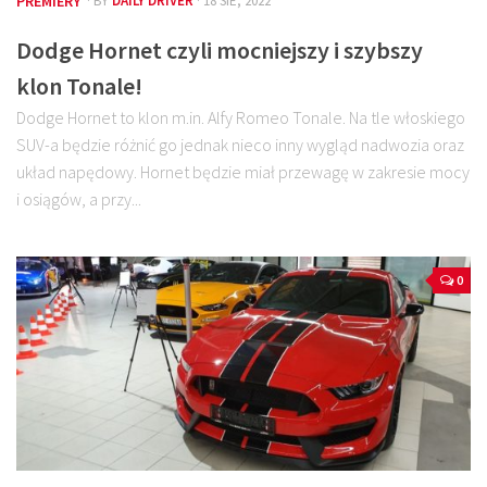
PREMIERY
· BY
DAILY DRIVER
· 18 SIE, 2022
Dodge Hornet czyli mocniejszy i szybszy
klon Tonale!
Dodge Hornet to klon m.in. Alfy Romeo Tonale. Na tle włoskiego
SUV-a będzie różnić go jednak nieco inny wygląd nadwozia oraz
układ napędowy. Hornet będzie miał przewagę w zakresie mocy
i osiągów, a przy...
0