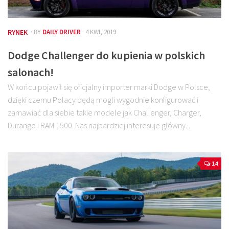
RYNEK
· BY
DAILY DRIVER
· 4 KWI, 2019
Dodge Challenger do kupienia w polskich
salonach!
W końcu pojawił się oficjalny importer marki Dodge w Polsce,
dzięki czemu Polacy będą mogli wygodnie konfigurować i
zamawiać dla siebie takie modele jak Challenger, Charger,
Durango i RAM 1500. Nas najbardziej interesuje główny...
14