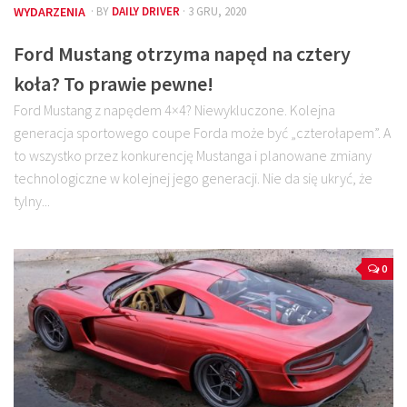
WYDARZENIA
· BY
DAILY DRIVER
· 3 GRU, 2020
Ford Mustang otrzyma napęd na cztery
koła? To prawie pewne!
Ford Mustang z napędem 4×4? Niewykluczone. Kolejna
generacja sportowego coupe Forda może być „czterołapem”. A
to wszystko przez konkurencję Mustanga i planowane zmiany
technologiczne w kolejnej jego generacji. Nie da się ukryć, że
tylny...
0