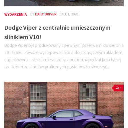
WYDARZENIA
· BY
DAILY DRIVER
· 13 LUT, 2020
Dodge Viper z centralnie umieszczonym
silnikiem V10!
Dodge Viper był produkowany z pewnymi przerwami do sierpnia
2017 roku. Zawsze występował jako auto z klasycznym układem
napędowym – silnik umieszczony z przodu napędzał koła tylnej
osi. Jedno ze studiów graficznych postanowiło stworzyć...
1