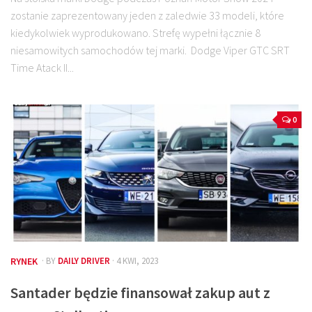
zostanie zaprezentowany jeden z zaledwie 33 modeli, które
kiedykolwiek wyprodukowano. Strefę wypełni łącznie 8
niesamowitych samochodów tej marki. Dodge Viper GTC SRT
Time Atack II...
0
RYNEK
· BY
DAILY DRIVER
· 4 KWI, 2023
Santader będzie finansował zakup aut z