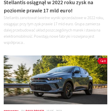
Stellantis osiągnął w 2022 roku zysk na
poziomie prawie 17 mld euro!
Stellantis zanotował świetne wyniki sprzedażowe w 2022 roku,
osiągając przy tym zysk prawie 17 mld euro. Grupa zamierza
dalej przebudować układ poszczególnych marek i stawia na
elektromobilność. Powstają nowe fabryki i rozwijana jest
współpraca...
0