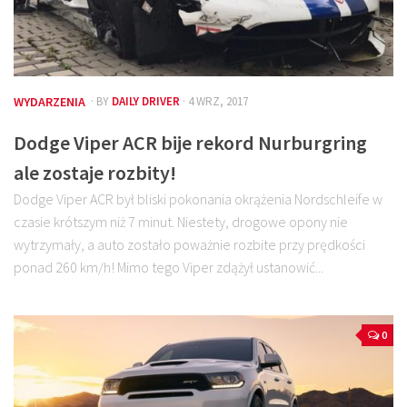
WYDARZENIA
· BY
DAILY DRIVER
· 4 WRZ, 2017
Dodge Viper ACR bije rekord Nurburgring
ale zostaje rozbity!
Dodge Viper ACR był bliski pokonania okrążenia Nordschleife w
czasie krótszym niż 7 minut. Niestety, drogowe opony nie
wytrzymały, a auto zostało poważnie rozbite przy prędkości
ponad 260 km/h! Mimo tego Viper zdążył ustanowić...
0