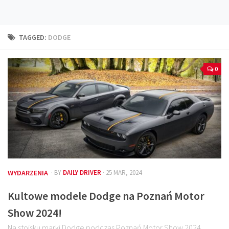
Technika
Prawo
TAGGED:
DODGE
Technika jazdy
Oświetlenie
0
Kalkulatory
Przelicznik mocy
Auto z niemiec
Galerie
WYDARZENIA
· BY
DAILY DRIVER
· 25 MAR, 2024
Kultowe modele Dodge na Poznań Motor
Show 2024!
Na stoisku marki Dodge podczas Poznań Motor Show 2024