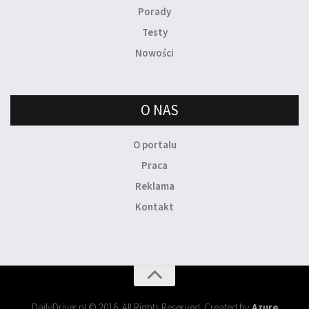
Porady
Testy
Nowości
O NAS
O portalu
Praca
Reklama
Kontakt
DailyDriver.pl © 2016. All Rights Reserved. Created by
Azure