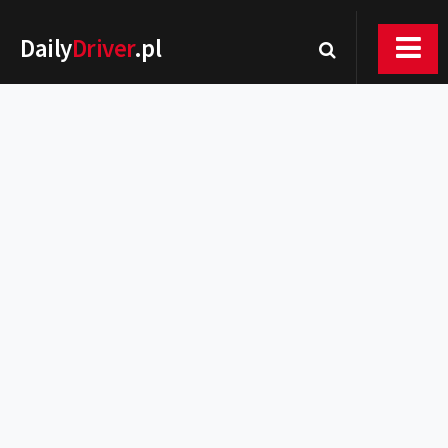
Daily
Driver
.pl
Nowości
Premiery
Rynek
Drogi
Zmiany w prawie
Wydarzenia
MOTORsport
Testy
Porady
Zakup i eksploatacja