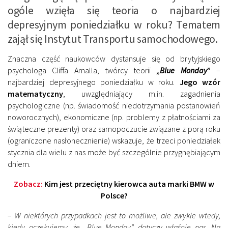
ogóle wzięła się teoria o najbardziej
depresyjnym poniedziałku w roku? Tematem
zajął się Instytut Transportu samochodowego.
Znaczna część naukowców dystansuje się od brytyjskiego
psychologa Cliffa Arnalla, twórcy teorii
„
Blue Monday
”
–
najbardziej depresyjnego poniedziałku w roku.
Jego wzór
matematyczny
, uwzględniający m.in. zagadnienia
psychologiczne (np. świadomość niedotrzymania postanowień
noworocznych), ekonomiczne (np. problemy z płatnościami za
świąteczne prezenty) oraz samopoczucie związane z porą roku
(ograniczone nasłonecznienie) wskazuje, że trzeci poniedziałek
stycznia dla wielu z nas może być szczególnie przygnębiającym
dniem.
Zobacz:
Kim jest przeciętny kierowca auta marki BMW w
Polsce?
–
W niektórych przypadkach jest to możliwe, ale zwykle wtedy,
kiedy oczekujemy, że „Blue Monday” dotyczy właśnie nas. Na