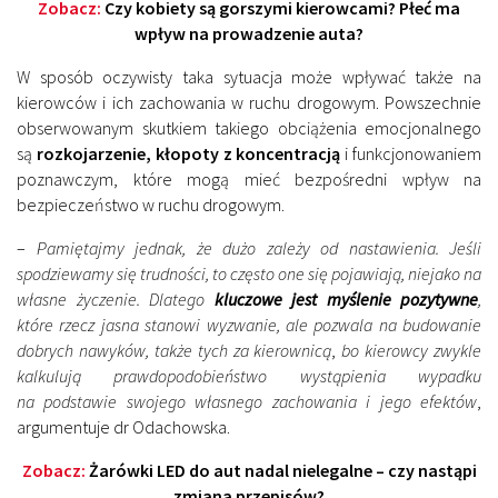
Zobacz:
Czy kobiety są gorszymi kierowcami? Płeć ma
wpływ na prowadzenie auta?
W sposób oczywisty taka sytuacja może wpływać także na
kierowców i ich zachowania w ruchu drogowym. Powszechnie
obserwowanym skutkiem takiego obciążenia emocjonalnego
są
rozkojarzenie, kłopoty z koncentracją
i funkcjonowaniem
poznawczym, które mogą mieć bezpośredni wpływ na
bezpieczeństwo w ruchu drogowym.
–
Pamiętajmy jednak, że dużo zależy od nastawienia. Jeśli
spodziewamy się trudności, to często one się pojawiają, niejako na
własne życzenie. Dlatego
kluczowe jest myślenie pozytywne
,
które rzecz jasna stanowi wyzwanie, ale pozwala na budowanie
dobrych nawyków, także tych za kierownicą
,
bo kierowcy zwykle
kalkulują prawdopodobieństwo wystąpienia wypadku
na podstawie swojego własnego zachowania i jego efektów
,
argumentuje dr Odachowska.
Zobacz:
Żarówki LED do aut nadal nielegalne – czy nastąpi
zmiana przepisów?