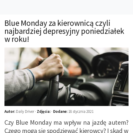
Technika
Prawo
Blue Monday za kierownicą czyli
Technika jazdy
najbardziej depresyjny poniedziałek
Oświetlenie
w roku!
Kalkulatory
Przelicznik mocy
Auto z niemiec
Galerie
Autor:
Daily Driver ·
Zdjęcia:
·
Dodane:
18 stycznia 2021
Czy Blue Monday ma wpływ na jazdę autem?
Czego mogą się spodziewać kierowcy? I skąd w