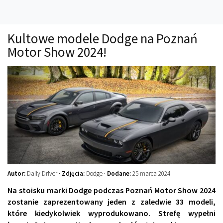
Technika
Prawo
Kultowe modele Dodge na Poznań
Technika jazdy
Motor Show 2024!
Oświetlenie
Kalkulatory
Przelicznik mocy
Auto z niemiec
Galerie
Autor:
Daily Driver ·
Zdjęcia:
Dodge ·
Dodane:
25 marca 2024
Na stoisku marki Dodge podczas Poznań Motor Show 2024
zostanie zaprezentowany jeden z zaledwie 33 modeli,
które kiedykolwiek wyprodukowano. Strefę wypełni