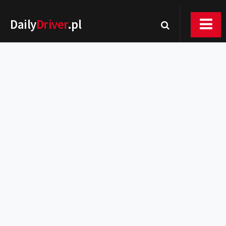
Daily
Driver
.pl
Nowości
Premiery
Rynek
Drogi
Zmiany w prawie
Wydarzenia
MOTORsport
Testy
Porady
Zakup i eksploatacja