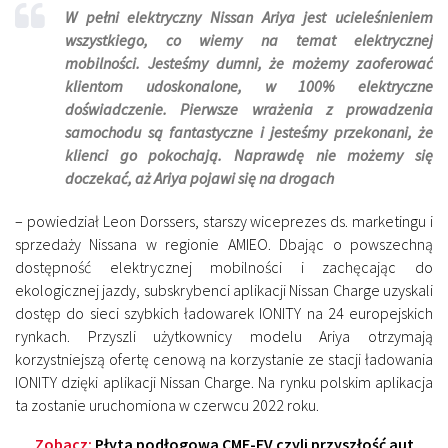
W pełni elektryczny Nissan Ariya jest ucieleśnieniem
wszystkiego, co wiemy na temat elektrycznej
mobilności. Jesteśmy dumni, że możemy zaoferować
klientom udoskonalone, w 100% elektryczne
doświadczenie. Pierwsze wrażenia z prowadzenia
samochodu są fantastyczne i jesteśmy przekonani, że
klienci go pokochają. Naprawdę nie możemy się
doczekać, aż Ariya pojawi się na drogach
– powiedział Leon Dorssers, starszy wiceprezes ds. marketingu i
sprzedaży Nissana w regionie AMIEO. Dbając o powszechną
dostępność elektrycznej mobilności i zachęcając do
ekologicznej jazdy, subskrybenci aplikacji Nissan Charge uzyskali
dostęp do sieci szybkich ładowarek IONITY na 24 europejskich
rynkach. Przyszli użytkownicy modelu Ariya otrzymają
korzystniejszą ofertę cenową na korzystanie ze stacji ładowania
IONITY dzięki aplikacji Nissan Charge. Na rynku polskim aplikacja
ta zostanie uruchomiona w czerwcu 2022 roku.
Zobacz:
Płyta podłogowa CMF-EV czyli przyszłość aut