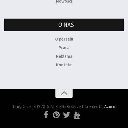
Nowości
O NAS
O portalu
Praca
Reklama
Kontakt
DailyDriver.pl © 2016. All Rights Reserved. Created by
Azure