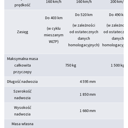
160 km/h
160 km/h
200 km/h
prędkość
Do 520 km
Do 490 km
Do 403 km
(w zależności
(w zależnośc
(w cyklu
Zasięg
od ostatecznych
od ostateczn
mieszanym
danych
danych
WLTP)
homologacyjnych)
homologacyjny
Maksymalna masa
całkowita
750 kg
1 500 kg
przyczepy
Długość nadwozia
4 595 mm
Szerokość
1 850 mm
nadwozia
Wysokość
1 660 mm
nadwozia
Masa własna