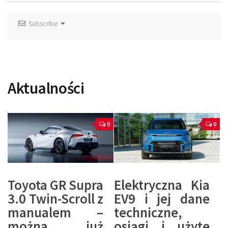
Subscribe
Aktualności
0
0
Toyota GR Supra
Elektryczna Kia
3.0 Twin-Scroll z
EV9 i jej dane
manualem –
techniczne,
można już
osiągi i użyte