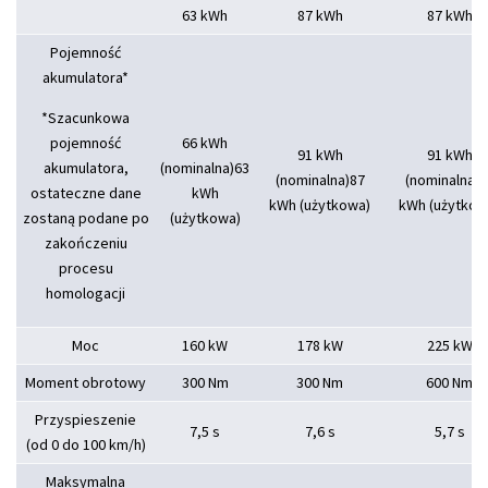
63 kWh
87 kWh
87 kWh
Pojemność
akumulatora*
*Szacunkowa
pojemność
66 kWh
91 kWh
91 kWh
akumulatora,
(nominalna)63
(nominalna)87
(nominalna)8
ostateczne dane
kWh
kWh (użytkowa)
kWh (użytkow
zostaną podane po
(użytkowa)
zakończeniu
procesu
homologacji
Moc
160 kW
178 kW
225 kW
Moment obrotowy
300 Nm
300 Nm
600 Nm
Przyspieszenie
7,5 s
7,6 s
5,7 s
(od 0 do 100 km/h)
Maksymalna