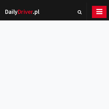
Daily
Driver
.pl
Nowości
Premiery
Rynek
Drogi
Zmiany w prawie
Wydarzenia
MOTORsport
Testy
Porady
Zakup i eksploatacja