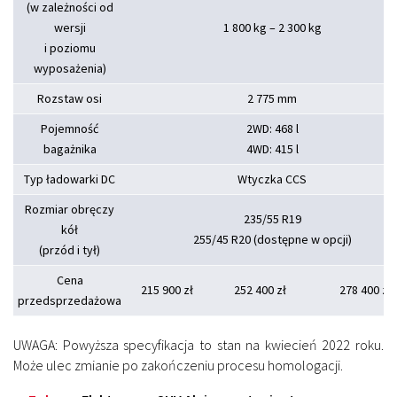
(w zależności od
wersji
1 800 kg – 2 300 kg
i poziomu
wyposażenia)
Rozstaw osi
2 775 mm
Pojemność
2WD: 468 l
bagażnika
4WD: 415 l
Typ ładowarki DC
Wtyczka CCS
Rozmiar obręczy
235/55 R19
kół
255/45 R20 (dostępne w opcji)
(przód i tył)
Cena
215 900 zł
252 400 zł
278 400 zł
przedsprzedażowa
UWAGA: Powyższa specyfikacja to stan na kwiecień 2022 roku.
Może ulec zmianie po zakończeniu procesu homologacji.