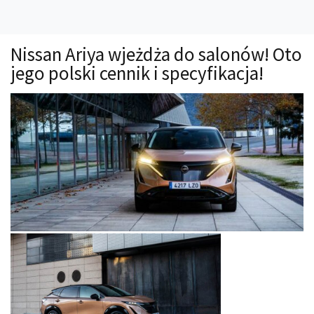
Technika
Prawo
Nissan Ariya wjeżdża do salonów! Oto
Technika jazdy
jego polski cennik i specyfikacja!
Oświetlenie
Kalkulatory
Przelicznik mocy
Auto z niemiec
Galerie