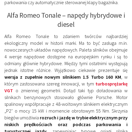
parkowania czy automatycznie sterowanej klapy bagażnika.
Alfa Romeo Tonale – napędy hybrydowe i
diesel
Alfa Romeo Tonale to zdaniem twórców najbardziej
ekologiczny model w historii marki. Ma to być zasługa m.in.
nowoczesnych układów napędowych. Paleta silników obejmuje
4 wersje napędowe dostępne na europejskim rynku i są to
odmiany głównie hybrydowe. Między tymi ostatnimi występują
jednak istotne różnice. Wyjątkowo ciekawie prezentuje się
wersja z zupełnie nowym silnikiem
1.5 Turbo 160 KM
, w
którym zastosowana szereg innowacji, w tym
turbosprężarkę
VGT
o zmiennej geometrii. Dotąd taki typ doładowania w
silnikach benzynowych stosowało głównie Porsche. Motor
spalinowy współpracuje z 48-woltowym silnikiem elektrycznym
„P2″ o mocy 15 kW i momencie obrotowym 55 Nm. Skrzynia
biegów umożliwia
rozruch i jazdę w trybie elektrycznym przy
niskich prędkościach oraz podczas parkowania i
turystycznej jazdy
, zapewniając typowe osiągi silnika