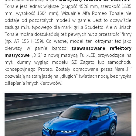
Tonale jest jednak większe (długość 4528 mm, szerokość 1835
mm, wysokość 1604 mm). Wizualnie Alfa Romeo Tonale nie
odstaje od pozostałych modeli w gamie. Jest to oczywiście
zasługa m.in. typowego dla marki grilla Scudetto. Ale w liniach
Tonale można doszukać się też pewnych nut z przeszłości firmy
(np. AR 156 i 159). Co ważne, model ten otrzymał też jako
pierwszy w gamie bardzo
zaawansowane reflektory
matrycowe
„3+3” z nową matrycą Full-LED przywodzące na
myśl dumny wygląd modelu SZ Zagato lub samochodu
koncepcyjnego Proteo. Zostały opracowane przez Marelli i
pozwalają na stałą jazdę na „długich” światłach nocą, bez ryzyka
oślepiania innych kierowców.