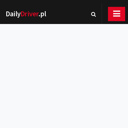
Daily
Driver
.pl
Nowości
Premiery
Rynek
Drogi
Zmiany w prawie
Wydarzenia
MOTORsport
Testy
Porady
Zakup i eksploatacja