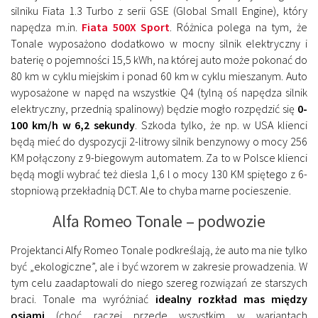
silniku Fiata 1.3 Turbo z serii GSE (Global Small Engine), który
napędza m.in.
Fiata 500X Sport
. Różnica polega na tym, że
Tonale wyposażono dodatkowo w mocny silnik elektryczny i
baterię o pojemności 15,5 kWh, na której auto może pokonać
do
80 km w cyklu miejskim i ponad 60 km w cyklu mieszanym.
Auto
wyposażone w napęd na wszystkie Q4 (tylną oś napędza silnik
elektryczny, przednią spalinowy) będzie mogło rozpędzić się
0-
100 km/h w 6,2 sekundy
. Szkoda tylko, że np. w USA klienci
będą mieć do dyspozycji 2-litrowy silnik benzynowy o mocy 256
KM połączony z 9-biegowym automatem. Za to w Polsce klienci
będą mogli wybrać też diesla 1,6 l o mocy 130 KM spiętego z 6-
stopniową przekładnią DCT. Ale to chyba marne pocieszenie.
Alfa Romeo Tonale – podwozie
Projektanci Alfy Romeo Tonale podkreślają, że auto ma nie tylko
być „ekologiczne”, ale i być wzorem w zakresie prowadzenia. W
tym celu zaadaptowali do niego szereg rozwiązań ze starszych
braci. Tonale ma wyróżniać
idealny rozkład mas między
osiami
(choć raczej przede wszystkim w wariantach