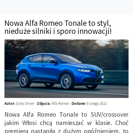
Technika
Prawo
Nowa Alfa Romeo Tonale to styl,
Technika jazdy
nieduże silniki i sporo innowacji!
Oświetlenie
Kalkulatory
Przelicznik mocy
Auto z niemiec
Galerie
Autor:
Daily Driver ·
Zdjęcia:
Alfa Romeo ·
Dodane:
8 lutego 2022
Nowa Alfa Romeo Tonale to SUV/crossover
jakim Włosi chcą namieszać w klasie. Choć
premiera nastąpiła z dużym opóźnieniem, to