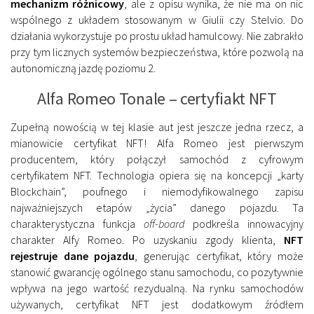
mechanizm różnicowy
, ale z opisu wynika, że nie ma on nic
wspólnego z układem stosowanym w Giulii czy Stelvio. Do
działania wykorzystuje po prostu układ hamulcowy. Nie zabrakło
przy tym licznych systemów bezpieczeństwa, które pozwolą na
autonomiczną jazdę poziomu 2.
Alfa Romeo Tonale – certyfiakt NFT
Zupełną nowością w tej klasie aut jest jeszcze jedna rzecz, a
mianowicie certyfikat NFT! Alfa Romeo jest pierwszym
producentem, który połączył samochód z cyfrowym
certyfikatem NFT. Technologia opiera się na koncepcji „karty
Blockchain”, poufnego i niemodyfikowalnego zapisu
najważniejszych etapów „życia” danego pojazdu. Ta
charakterystyczna funkcja
off-board
podkreśla innowacyjny
charakter Alfy Romeo. Po uzyskaniu zgody klienta,
NFT
rejestruje dane pojazdu
, generując certyfikat, który może
stanowić gwarancję ogólnego stanu samochodu, co pozytywnie
wpływa na jego wartość rezydualną. Na rynku samochodów
używanych, certyfikat NFT jest dodatkowym źródłem