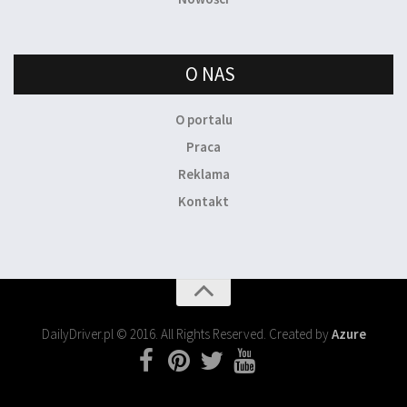
O NAS
O portalu
Praca
Reklama
Kontakt
DailyDriver.pl © 2016. All Rights Reserved. Created by
Azure