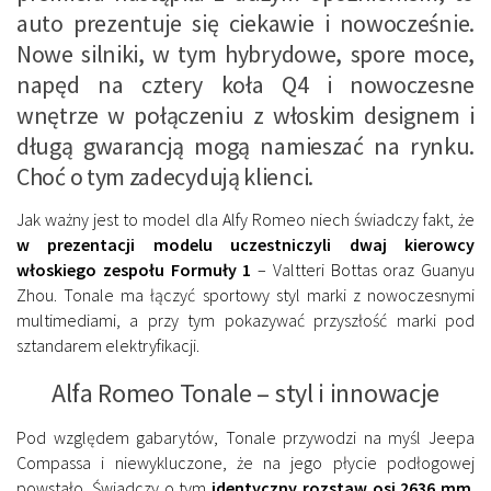
auto prezentuje się ciekawie i nowocześnie.
Nowe silniki, w tym hybrydowe, spore moce,
napęd na cztery koła Q4 i nowoczesne
wnętrze w połączeniu z włoskim designem i
długą gwarancją mogą namieszać na rynku.
Choć o tym zadecydują klienci.
Jak ważny jest to model dla Alfy Romeo niech świadczy fakt, że
w prezentacji modelu uczestniczyli dwaj kierowcy
włoskiego zespołu Formuły 1
– Valtteri Bottas oraz Guanyu
Zhou. Tonale ma łączyć sportowy styl marki z nowoczesnymi
multimediami, a przy tym pokazywać przyszłość marki pod
sztandarem elektryfikacji.
Alfa Romeo Tonale – styl i innowacje
Pod względem gabarytów, Tonale przywodzi na myśl Jeepa
Compassa i niewykluczone, że na jego płycie podłogowej
powstało. Świadczy o tym
identyczny rozstaw osi 2636 mm
.