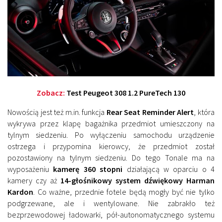
Zobacz:
Test Peugeot 308 1.2 PureTech 130
Nowością jest też m.in. funkcja
Rear Seat Reminder Alert
, która
wykrywa przez klapę bagażnika przedmiot umieszczony na
tylnym siedzeniu. Po wyłączeniu samochodu urządzenie
ostrzega i przypomina kierowcy, że przedmiot został
pozostawiony na tylnym siedzeniu. Do tego Tonale ma na
wyposażeniu
kamerę 360 stopni
działającą w oparciu o 4
kamery czy aż
14-głośnikowy system dźwiękowy Harman
Kardon
. Co ważne, przednie fotele będą mogły być nie tylko
podgrzewane, ale i wentylowane. Nie zabrakło też
bezprzewodowej ładowarki, pół-autonomatycznego systemu