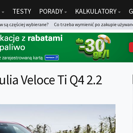
TESTY
PORADY
KALKULATORY
G
 są częściej wybierane?
Co trzeba wymienić po zakupie używan
lia Veloce Ti Q4 2.2