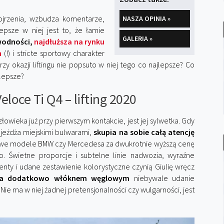
pojrzenia, wzbudza komentarze,
NASZA OPINIA »
epsze w niej jest to, że łamie
GALERIA »
wodności,
najdłuższa na rynku
m
(!) i stricte sportowy charakter
zy okazji liftingu nie popsuto w niej tego co najlepsze? Co
 lepsze?
eloce Ti Q4 – lifting 2020
owieka już przy pierwszym kontakcie, jest jej sylwetka. Gdy
jeżdża miejskimi bulwarami,
skupia na sobie całą atencję
powe modele BMW czy Mercedesa za dwukrotnie wyższą cenę
ko. Świetne proporcje i subtelne linie nadwozia, wyraźne
nty i udane zestawienie kolorystyczne czynią Giulię wręcz
a dodatkowo włóknem węglowym
niebywale udanie
e ma w niej żadnej pretensjonalności czy wulgarności, jest