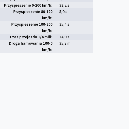
Przyspieszenie 0-200 km/h:
32,2 s
Przyspieszenie 80-120
5,0 s
km/h:
Przyspieszenie 100-200
25,4 s
km/h:
Czas przejazdu 1/4 mili:
14,9 s
Droga hamowania 100-0
35,3 m
km/h: