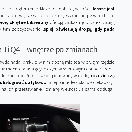
zie nie uległ zmianie. Może to i dobrze, w końcu
lepsze jest
hociaż pojawią się w niej reflektory wykonane już w technice
we, skrętne biksenony
oferują zaskakująco daleki zasięg
rzy tym zdecydowanie
lepiej oświetlają drogę, gdy pada
e Ti Q4 – wnętrze po zmianach
awda nadal brakuje w nim trochę miejsca w drugim rzędzie
ać na mocno opadający, niczym w sportowym coupe przedni
eg udoskonaleń. Pięknie wkomponowany w deskę
rozdzielczą
 obsługiwać dotykowo
, a jego interfejs stał się ciekawszy i
na ich przestawianie i zmianę wielkości, a sama obsługa i