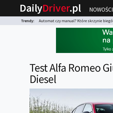
Daily
Driver
.pl
NOWOŚCI
Trendy:
Automat czy manual? Które skrzynie biegów
karnych?
Test Alfa Romeo Giu
Diesel