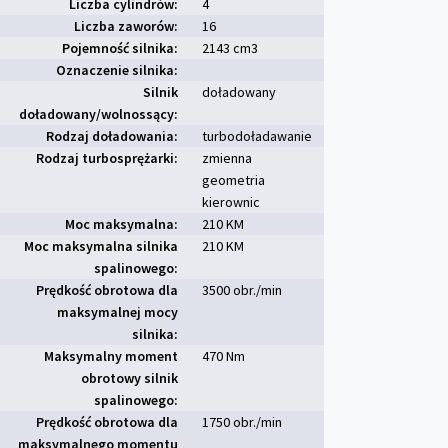
Liczba cylindrów:
4
Liczba zaworów:
16
Pojemność silnika:
2143 cm
3
Oznaczenie silnika:
Silnik
doładowany
doładowany/wolnossący:
Rodzaj doładowania:
turbodoładawanie
Rodzaj turbosprężarki:
zmienna
geometria
kierownic
Moc maksymalna:
210 KM
Moc maksymalna silnika
210 KM
spalinowego:
Prędkość obrotowa dla
3500 obr./min
maksymalnej mocy
silnika:
Maksymalny moment
470 Nm
obrotowy silnik
spalinowego:
Prędkość obrotowa dla
1750 obr./min
maksymalnego momentu