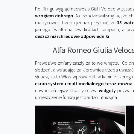
Po liftingu wygląd nadwozia Giulii Veloce w zasad
wrogiem dobrego
. Ale spodziewaliśmy się, że c
matrycowej. Trzeba jednak przyznać, że
35-wato
jasnego światła na tzw. krótkich lampach, a p
deszcz niż ich ledowe odpowiedniki
.
Alfa Romeo Giulia Veloc
Prawdziwe zmiany zaszły za to we wnętrzu. Co pr
siedzeń, a wsiadając za kierownicę trzeba uważ
słupek, za to Włosi wprowadzili w kabinie szer
ekran systemu multimedialnego teraz można
nowocześniejszy. Oparty o tzw.
widgety
pozwala 
umieszczenie funkcji jest bardzo intuicyjna.