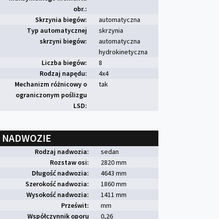
obr.:
Skrzynia biegów:
automatyczna
Typ automatycznej
skrzynia
skrzyni biegów:
automatyczna
hydrokinetyczna
Liczba biegów:
8
Rodzaj napędu:
4x4
Mechanizm różnicowy o
tak
ograniczonym poślizgu
LSD:
NADWOZIE
Rodzaj nadwozia:
sedan
Rozstaw osi:
2820 mm
Długość nadwozia:
4643 mm
Szerokość nadwozia:
1860 mm
Wysokość nadwozia:
1411 mm
Prześwit:
mm
Współczynnik oporu
0,26