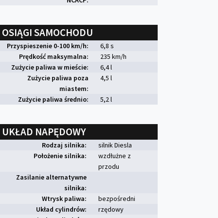
NCACP:
OSIĄGI SAMOCHODU
Przyspieszenie 0-100 km/h:
6,8 s
Prędkość maksymalna:
235 km/h
Zużycie paliwa w mieście:
6,4 l
Zużycie paliwa poza
4,5 l
miastem:
Zużycie paliwa średnio:
5,2 l
UKŁAD NAPĘDOWY
Rodzaj silnika:
silnik Diesla
Położenie silnika:
wzdłużne z
przodu
Zasilanie alternatywne
silnika:
Wtrysk paliwa:
bezpośredni
Układ cylindrów:
rzędowy