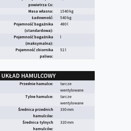
powietrza Cx:
Masa własna:
1540 kg
Ładowność:
540 kg
Pojemność bagażnika
480 l
(standardowa):
Pojemność bagażnika
l
(maksymalna):
Pojemność zbiornika
52 l
paliwa:
UKŁAD HAMULCOWY
Przednie hamulce:
tarcze
wentylowane
Tylne hamulce:
tarcze
wentylowane
Średnica przednich
330 mm
hamulców:
Średnica tylnych
320 mm
hamulców: