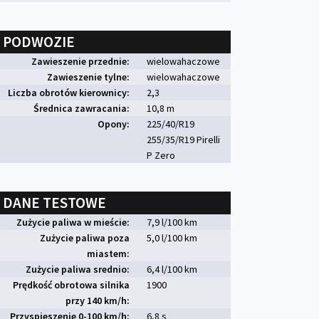
PODWOZIE
Zawieszenie przednie:
wielowahaczowe
Zawieszenie tylne:
wielowahaczowe
Liczba obrotów kierownicy:
2,3
Średnica zawracania:
10,8 m
Opony:
225/40/R19
255/35/R19 Pirelli
P Zero
DANE TESTOWE
Zużycie paliwa w mieście:
7,9 l/100 km
Zużycie paliwa poza
5,0 l/100 km
miastem:
Zużycie paliwa srednio:
6,4 l/100 km
Prędkość obrotowa silnika
1900
przy 140 km/h:
Przyspieszenie 0-100 km/h:
6,8 s