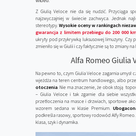
wideo.
Z Giulią Veloce nie da się nudzić. Przyciąga s
najzwyczajniej w świecie zachwyca. Jednak najl
stereotypy.
Wysokie oceny w rankingach nieza
gwarancja z limitem przebiegu do 200 000 k
ukryty pod przykrywką luksusowej limuzyny. Czy pr
zmieniło się w Giulii i czy faktycznie są to zmiany na
Alfa Romeo Giulia V
Na pewno to, czym Giulia Veloce zagarnia umysł czł
wjeżdża na teren centrum handlowego, albo prze
otoczenia
. Nie ma znaczenie, że obok stoją to
– Giulia Veloce i tak zgarnie dla siebie wszyst
przetłoczenia na masce i drzwiach, sportowe akce
wzorem sedana w klasie Premium.
Ubogacon
podkreśla rasowy, sportowy rodowód Alfy Romeo. Ni
klasa, szyk i dynamika.