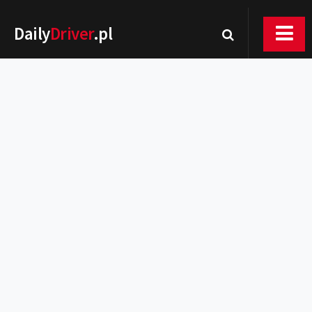
Daily
Driver
.pl
Nowości
Premiery
Rynek
Drogi
Zmiany w prawie
Wydarzenia
MOTORsport
Testy
Porady
Zakup i eksploatacja