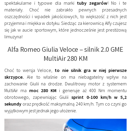
spektakularne i typowe dla marki
tuby zegarów
! No i te
materiały. Choć nie zabrakło pewnych przesadnych
oszczędności i wpadek jakościowych, to większość z nich jest
przyjemna i miękka w dotyku. Siedząc za kierownicą Alfy czujesz
się jak w aucie sportowym, które jednocześnie jest prestiżową
limuzyna!
Alfa Romeo Giulia Veloce – silnik 2.0 GME
MultiAir 280 KM
Choć to wersja Veloce,
to nie silnik gra w niej pierwsze
skrzypce.
Ale to właśnie on ma niebagatelny wpływ na
zachowanie Giulii na drodze. Dwulitrowy motor z systemem
MultiAir ma
moc 280 KM
i generuje aż 400 Nm momentu
obrotowego, zapewniając Giulii
sprint 0-100 km/h w 5,2
sekundy
oraz prędkość maksymalną 240 km/h. Tym co czyni go
wyjątkowym jest jednak jego ułożenie.