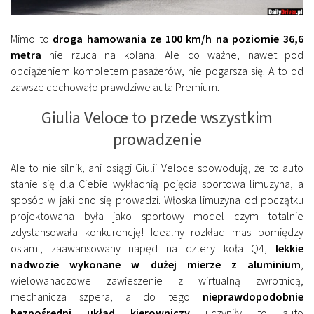
Mimo to
droga hamowania ze 100 km/h na poziomie 36,6
metra
nie rzuca na kolana. Ale co ważne, nawet pod
obciążeniem kompletem pasażerów, nie pogarsza się. A to od
zawsze cechowało prawdziwe auta Premium.
Giulia Veloce to przede wszystkim
prowadzenie
Ale to nie silnik, ani osiągi Giulii Veloce spowodują, że to auto
stanie się dla Ciebie wykładnią pojęcia sportowa limuzyna, a
sposób w jaki ono się prowadzi. Włoska limuzyna od początku
projektowana była jako sportowy model czym totalnie
zdystansowała konkurencję! Idealny rozkład mas pomiędzy
osiami, zaawansowany napęd na cztery koła Q4,
lekkie
nadwozie wykonane w dużej mierze z aluminium
,
wielowahaczowe zawieszenie z wirtualną zwrotnicą,
mechanicza szpera, a do tego
nieprawdopodobnie
bezpośredni układ kierowniczy
uczyniły to auto