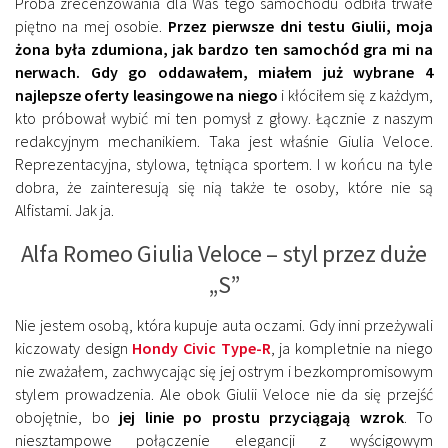
Próba zrecenzowania dla Was tego samochodu odbiła trwałe
piętno na mej osobie.
Przez pierwsze dni testu Giulii, moja
żona była zdumiona, jak bardzo ten samochód gra mi na
nerwach. Gdy go oddawałem, miałem już wybrane 4
najlepsze oferty leasingowe na niego
i kłóciłem się z każdym,
kto próbował wybić mi ten pomysł z głowy. Łącznie z naszym
redakcyjnym mechanikiem. Taka jest właśnie Giulia Veloce.
Reprezentacyjna, stylowa, tętniąca sportem. I w końcu na tyle
dobra, że zainteresują się nią także te osoby, które nie są
Alfistami. Jak ja.
Alfa Romeo Giulia Veloce – styl przez duże
„S”
Nie jestem osobą, która kupuje auta oczami. Gdy inni przeżywali
kiczowaty design
Hondy Civic Type-R
, ja kompletnie na niego
nie zważałem, zachwycając się jej ostrym i bezkompromisowym
stylem prowadzenia. Ale obok Giulii Veloce nie da się przejść
obojętnie, bo
jej linie po prostu przyciągają wzrok
. To
niesztampowe połączenie elegancji z wyścigowym