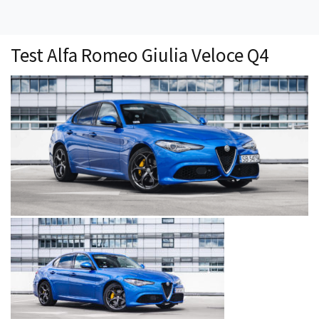
Technika
Prawo
Test Alfa Romeo Giulia Veloce Q4
Technika jazdy
Oświetlenie
Kalkulatory
Przelicznik mocy
Auto z niemiec
Galerie