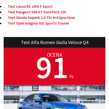
Test Lexus RC 200t F Sport
Test Peugeot 508 GT PureTech 225
Test Skoda Superb 2.0 TSI 4×4 Sportline
Test Opel Insignia GSi Sports Tourer
Test Alfa Romeo Giulia Veloce Q4
91
OCENA
%