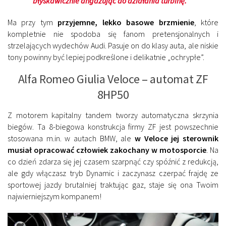
błyskawicznie angażując do działania turbinę.
Ma przy tym
przyjemne, lekko basowe brzmienie
, które
kompletnie nie spodoba się fanom pretensjonalnych i
strzelających wydechów Audi. Pasuje on do klasy auta, ale niskie
tony powinny być lepiej podkreślone i delikatnie „ochrypłe”.
Alfa Romeo Giulia Veloce – automat ZF
8HP50
Z motorem kapitalny tandem tworzy automatyczna skrzynia
biegów. Ta 8-biegowa konstrukcja firmy ZF jest powszechnie
stosowana m.in. w autach BMW, ale
w Veloce jej sterownik
musiał opracować człowiek zakochany w motosporcie
. Na
co dzień zdarza się jej czasem szarpnąć czy spóźnić z redukcją,
ale gdy włączasz tryb Dynamic i zaczynasz czerpać frajdę ze
sportowej jazdy brutalniej traktując gaz, staje się ona Twoim
najwierniejszym kompanem!