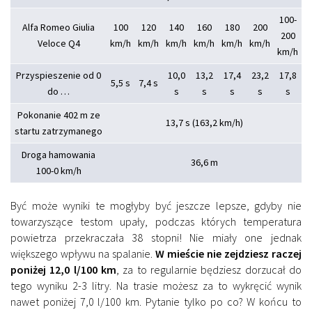
100-
Alfa Romeo Giulia
100
120
140
160
180
200
200
Veloce Q4
km/h
km/h
km/h
km/h
km/h
km/h
km/h
Przyspieszenie od 0
10,0
13,2
17,4
23,2
17,8
5,5 s
7,4 s
do …
s
s
s
s
s
Pokonanie 402 m ze
13,7 s (163,2 km/h)
startu zatrzymanego
Droga hamowania
36,6 m
100-0 km/h
Być może wyniki te mogłyby być jeszcze lepsze, gdyby nie
towarzyszące testom upały, podczas których temperatura
powietrza przekraczała 38 stopni! Nie miały one jednak
większego wpływu na spalanie.
W mieście nie zejdziesz raczej
poniżej 12,0 l/100 km
, za to regularnie będziesz dorzucał do
tego wyniku 2-3 litry. Na trasie możesz za to wykręcić wynik
nawet poniżej 7,0 l/100 km. Pytanie tylko po co? W końcu to