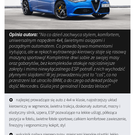
Opinia autora:
"Na co dzień zachwyca stylem, komfortem,
uniwersalnym napędem 4x4, świetnymi osiągami i
porządnym automatem. Co prawda bywa momentami
irytująca, ale w rękach wytrawnego kierowcy staje się rasową
maszyną sportową! Kompletnie drwi sobie ze swojej masy
oraz gabarytów, bez kompleksów atakuje najciaśniejsze
zakręty i mimo niewyłączalnego ESP potrafi z nich wychodzić
płynnymi slajdami! W jej prowadzeniu jest to "coś", co na
przestrzeni lat utraciło BMW, a do czego od dekad próbuje
dojść Mercedes. Giulia jest genialna! I bardzo Veloce!"
najlepiej prowadzące się auto z 4x4 w klasie, najostrzejszy układ
kierowniczy w segmencie, świetna trakcja, doskonały automat, mocny i
elastyczny silnik, szpera, ESP pozwalające na lekkie uślizgi, półleżąca
pozycja w fotelu, świetne fotele sportowe, całkiem komfortowe zawieszenie,
finezyjny i ergonomiczny kokpit, styl
wskaźnik paliwa nieprecyzyjny, miejscami kiepskie plastiki, lekko