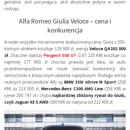
genialna. Jest porywająca. Jest absolutnie jedyna w swoim
rodzaju.
Alfa Romeo Giulia Veloce – cena i
konkurencja
A nader wszystko ma sensownie skalkulowaną cenę. Giulia z 200-
konnym silnikiem kosztuje 129 900 zł, wersja
Veloce Q4 202 800
zł
. Znacznie słabszy
Peugeot 508 GT
(1.6T 225 KM) kosztuje co
najmniej 177 900 zł chociaż prawda jest taka, że auto
przednionapędowe nie może stanowić konkurencji dla
samochodu o klasycznym układzie napędowym. Dlatego wśród
realnych przeciwników Alfy są
BMW 330i xDrive M Sport
(258
KM) za 213 500 zł,
Mercedes-Benz C300 AMG Line
(258 KM) w
cenie 200 747 zł i chyba
najbardziej zbliżony rywal do Giulii,
czyli Jaguar XE S AWD
(300 KM) do nabycia od 222 400 zł.