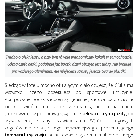
Trudno o piękniejszy, a przy tym równie ergonomiczny kokpit w samochodzie.
Górna cześć deski, podobnie jak boczki drzwi obszyta jest skórą. Nie brakuje
prawdziwego aluminium. Ale miejscami straszą jeszcze twarde plastiki.
Siedząc w fotelu mocno otulającym ciało czujesz, że Giulia ma
wszystko, czego oczekujesz po sportowej limuzynie!
Pompowane boczki siedzeń są genialne, kierownica o dziwnie
cienkim wieńcu ma szeroki zakres regulacji, a na tunelu
środkowym, tuż pod prawą ręką, masz
selektor trybu jazdy
, do
błyskawicznej zmiany ustawień auta. Wśród analogowych
zegarów nie brakuje tego najważniejszego, prezentującego
temperaturę oleju
, a na ekranie systemu multimedialnego