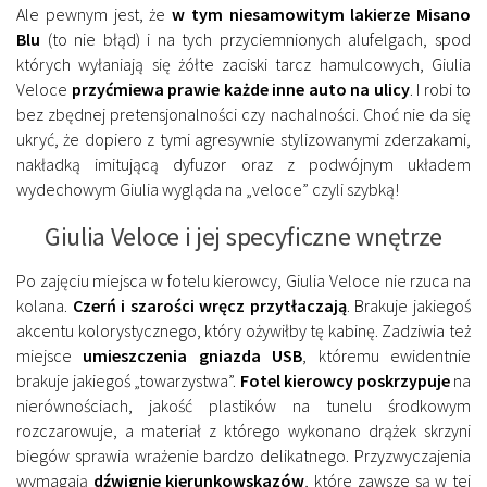
Ale pewnym jest, że
w tym niesamowitym lakierze Misano
Blu
(to nie błąd) i na tych przyciemnionych alufelgach, spod
których wyłaniają się żółte zaciski tarcz hamulcowych, Giulia
Veloce
przyćmiewa prawie każde inne auto na ulicy
. I robi to
bez zbędnej pretensjonalności czy nachalności. Choć nie da się
ukryć, że dopiero z tymi agresywnie stylizowanymi zderzakami,
nakładką imitującą dyfuzor oraz z podwójnym układem
wydechowym Giulia wygląda na „veloce” czyli szybką!
Giulia Veloce i jej specyficzne wnętrze
Po zajęciu miejsca w fotelu kierowcy, Giulia Veloce nie rzuca na
kolana.
Czerń i szarości wręcz przytłaczają
. Brakuje jakiegoś
akcentu kolorystycznego, który ożywiłby tę kabinę. Zadziwia też
miejsce
umieszczenia gniazda USB
, któremu ewidentnie
brakuje jakiegoś „towarzystwa”.
Fotel kierowcy poskrzypuje
na
nierównościach, jakość plastików na tunelu środkowym
rozczarowuje, a materiał z którego wykonano drążek skrzyni
biegów sprawia wrażenie bardzo delikatnego. Przyzwyczajenia
wymagają
dźwignie kierunkowskazów
, które zawsze są w tej