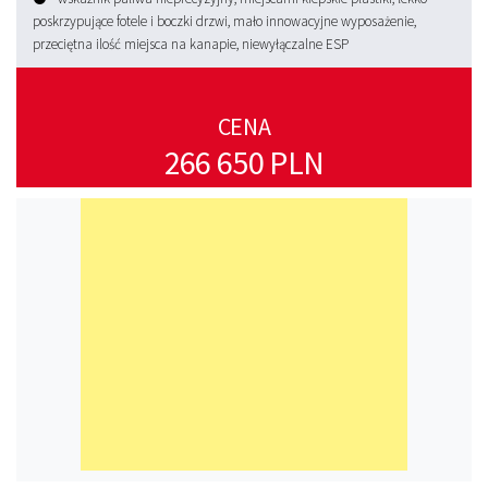
poskrzypujące fotele i boczki drzwi, mało innowacyjne wyposażenie,
przeciętna ilość miejsca na kanapie, niewyłączalne ESP
CENA
266 650 PLN