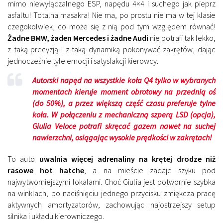
mimo niewyłączalnego ESP, napędu 4×4 i suchego jak pieprz
asfaltu! Totalna masakra! Nie ma, po prostu nie ma w tej klasie
czegokolwiek, co może się z nią pod tym względem równać!
Żadne BMW, żaden Mercedes i żadne Audi
nie potrafi tak lekko,
z taką precyzją i z taką dynamiką pokonywać zakrętów, dając
jednocześnie tyle emocji i satysfakcji kierowcy.
Autorski napęd na wszystkie koła Q4 tylko w wybranych
momentach kieruje moment obrotowy na przednią oś
(do 50%), a przez większą część czasu preferuje tylne
koła. W połączeniu z mechaniczną szperą LSD (opcja),
Giulia Veloce potrafi skręcać gazem nawet na suchej
nawierzchni, osiągając wysokie prędkości w zakrętach!
To auto
uwalnia więcej adrenaliny na krętej drodze niż
rasowe hot hatche
, a na mieście zadaje szyku pod
najwytworniejszymi lokalami. Choć Giulia jest potwornie szybka
na winklach, po naciśnięciu jednego przycisku zmiękcza pracę
aktywnych amortyzatorów, zachowując najostrzejszy setup
silnika i układu kierowniczego.