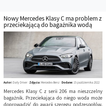
Technika
Prawo
Nowy Mercedes Klasy C ma problem z
Technika jazdy
przeciekającą do bagażnika wodą
Oświetlenie
Kalkulatory
Przelicznik mocy
Auto z niemiec
Galerie
Autor:
Daily Driver ·
Zdjęcia:
Mercedes-Benz ·
Dodane:
15 października 2022
Mercedes Klasy C z serii 206 ma nieszczelny
bagażnik. Przeciekająca do niego woda może
doprowadzić do awarii szeregu podzespołów,