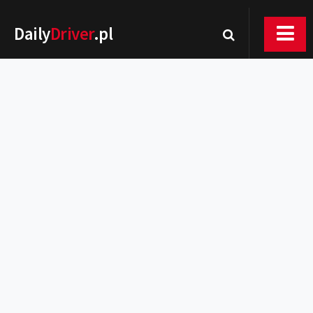
Daily
Driver
.pl
Nowości
Premiery
Rynek
Drogi
Zmiany w prawie
Wydarzenia
MOTORsport
Testy
Porady
Zakup i eksploatacja