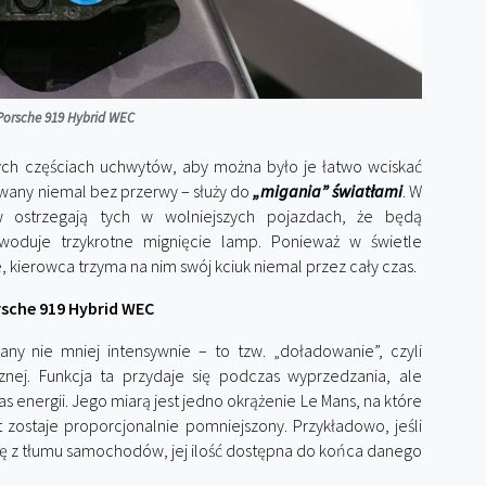
Porsche 919 Hybrid WEC
nych częściach uchwytów, aby można było je łatwo wciskać
żywany niemal bez przerwy – służy do
„migania” światłami
. W
w ostrzegają tych w wolniejszych pojazdach, że będą
woduje trzykrotne mignięcie lamp. Ponieważ w świetle
, kierowca trzyma na nim swój kciuk niemal przez cały czas.
sche 919 Hybrid WEC
ny nie mniej intensywnie – to tzw. „doładowanie”, czyli
znej. Funkcja ta przydaje się podczas wyprzedzania, ale
 energii. Jego miarą jest jedno okrążenie Le Mans, na które
t zostaje proporcjonalnie pomniejszony. Przykładowo, jeśli
się z tłumu samochodów, jej ilość dostępna do końca danego