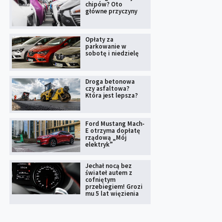
chipów? Oto
główne przyczyny
Opłaty za
parkowanie w
sobotę i niedzielę
Droga betonowa
czy asfaltowa?
Która jest lepsza?
Ford Mustang Mach-
E otrzyma dopłatę
rządową „Mój
elektryk”
Jechał nocą bez
świateł autem z
cofniętym
przebiegiem! Grozi
mu 5 lat więzienia