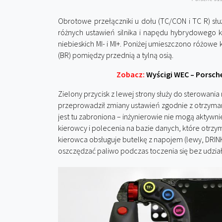
Obrotowe przełączniki u dołu (TC/CON i TC R) sł
różnych ustawień silnika i napędu hybrydowego ki
niebieskich MI- i MI+. Poniżej umieszczono różowe
(BR) pomiędzy przednią a tylną osią.
Zobacz:
Wyścigi WEC – Porsch
Zielony przycisk z lewej strony służy do sterowani
przeprowadził zmiany ustawień zgodnie z otrzyma
jest tu zabroniona – inżynierowie nie mogą aktyw
kierowcy i polecenia na bazie danych, które otr
kierowca obsługuje butelkę z napojem (lewy, DRINK
oszczędzać paliwo podczas toczenia się bez udział