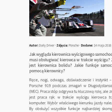
Autor:
Daily Driver ·
Zdjęcia:
Porsche ·
Dodane:
14 maja 2016
Jak wygląda kierownica wyścigowego samochodu
musi obsługiwać kierowca w trakcie wyścigu? 
jest kierownica bolidu? Jakie funkcje samo
pomocą kierownicy?
Ręce, nogi, odwaga, doświadczenie i instynkt 
Porsche 919 podczas zmagań w Długodystansow
(WEC). Praca stóp odgrywa tu kluczową rolę, ale 
jest praca rąk: w trakcie wyścigu kierowca t
komputer. Wybór właściwego kierunku jazdy należ
By obsłużyć wszystkie funkcje najbardziej sk