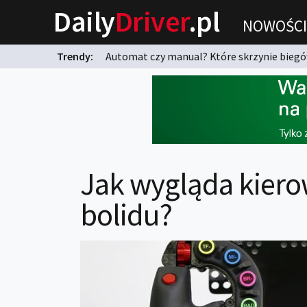
Daily
Driver
.pl
NOWOŚCI
Trendy:
Automat czy manual? Które skrzynie biegów
karnych?
Jak wygląda kier
bolidu?