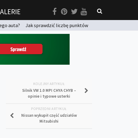
ALERIE
ego auta?
Jak sprawdzić liczbę punktów
KOLEJNY ARTYKUŁ
Silnik VW 1.0 MPI CHYA CHYB –
opinie i typowe usterki
POPRZEDNI ARTYKUŁ
Nissan wykupił część udziałów
Mitsubishi