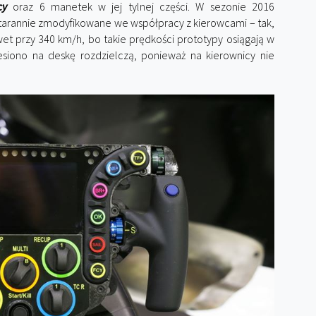
cy
oraz 6 manetek w jej tylnej części. W sezonie 2016
starannie zmodyfikowane we współpracy z kierowcami – tak,
et przy 340 km/h, bo takie prędkości prototypy osiągają w
esiono na deskę rozdzielczą, ponieważ na kierownicy nie