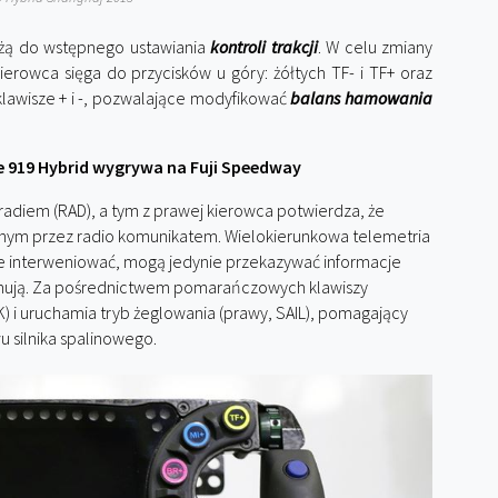
użą do wstępnego ustawiania
kontroli trakcji
. W celu zmiany
erowca sięga do przycisków u góry: żółtych TF- i TF+ oraz
 klawisze + i -, pozwalające modyfikować
balans hamowania
e 919 Hybrid wygrywa na Fuji Speedway
a radiem (RAD), a tym z prawej kierowca potwierdza, że
nym przez radio komunikatem. Wielokierunkowa telemetria
nie interweniować, mogą jedynie przekazywać informacje
zymują. Za pośrednictwem pomarańczowych klawiszy
) i uruchamia tryb żeglowania (prawy, SAIL), pomagający
u silnika spalinowego.