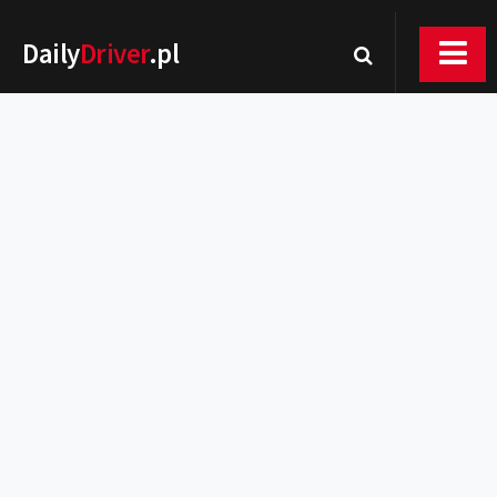
Daily
Driver
.pl
Nowości
Premiery
Rynek
Drogi
Zmiany w prawie
Wydarzenia
MOTORsport
Testy
Porady
Zakup i eksploatacja