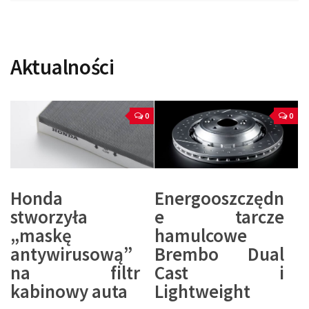
Aktualności
0
0
Honda
Energooszczędn
stworzyła
e tarcze
„maskę
hamulcowe
antywirusową”
Brembo Dual
na filtr
Cast i
kabinowy auta
Lightweight