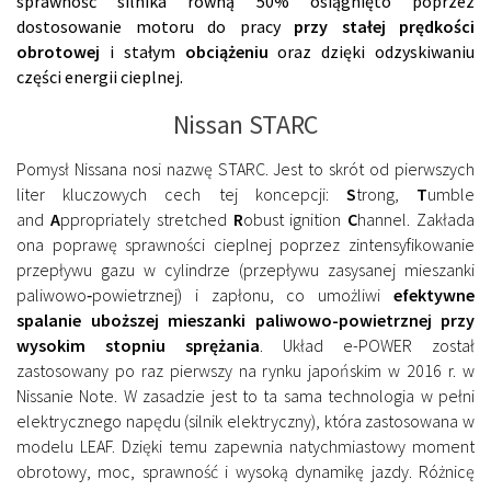
sprawność silnika równą 50% osiągnięto poprzez
dostosowanie motoru do pracy
przy stałej prędkości
obrotowej
i stałym
obciążeniu
oraz dzięki odzyskiwaniu
części energii cieplnej.
Nissan STARC
Pomysł Nissana nosi nazwę STARC. Jest to skrót od pierwszych
liter kluczowych cech tej koncepcji:
S
trong,
T
umble
and
A
ppropriately stretched
R
obust ignition
C
hannel. Zakłada
ona poprawę sprawności cieplnej poprzez zintensyfikowanie
przepływu gazu w cylindrze (przepływu zasysanej mieszanki
paliwowo‑powietrznej) i zapłonu, co umożliwi
efektywne
spalanie uboższej mieszanki paliwowo-powietrznej przy
wysokim stopniu sprężania
. Układ e-POWER został
zastosowany po raz pierwszy na rynku japońskim w 2016 r. w
Nissanie Note. W zasadzie jest to ta sama technologia w pełni
elektrycznego napędu (silnik elektryczny), która zastosowana w
modelu LEAF. Dzięki temu zapewnia natychmiastowy moment
obrotowy, moc, sprawność i wysoką dynamikę jazdy. Różnicę