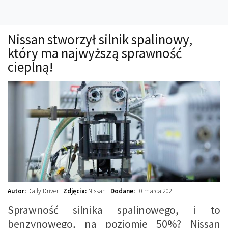
Technika
Prawo
Nissan stworzył silnik spalinowy,
Technika jazdy
który ma najwyższą sprawność
Oświetlenie
cieplną!
Kalkulatory
Przelicznik mocy
Auto z niemiec
Galerie
Autor:
Daily Driver ·
Zdjęcia:
Nissan ·
Dodane:
10 marca 2021
Sprawność silnika spalinowego, i to
benzynowego, na poziomie 50%? Nissan