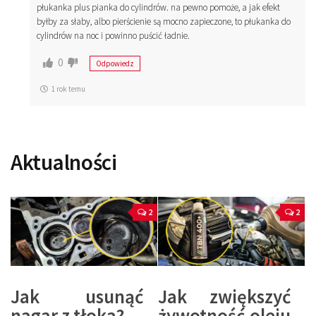
płukanka plus pianka do cylindrów. na pewno pomoże, a jak efekt
byłby za słaby, albo pierścienie są mocno zapieczone, to płukanka do
cylindrów na noc i powinno puścić ładnie.
0
Odpowiedz
1 rok temu
Aktualności
2
2
Jak usunąć
Jak zwiększyć
nagar z tłoka?
żywotność oleju