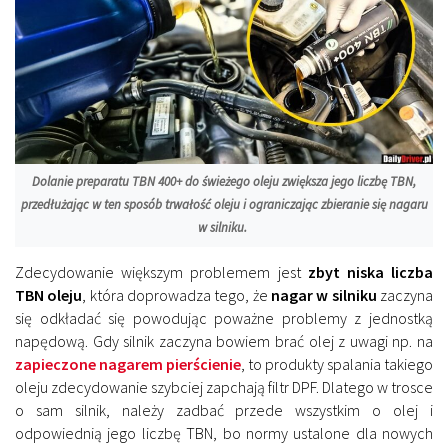
Dolanie preparatu TBN 400+ do świeżego oleju zwiększa jego liczbę TBN,
przedłużając w ten sposób trwałość oleju i ograniczając zbieranie się nagaru
w silniku.
Zdecydowanie większym problemem jest
zbyt niska liczba
TBN oleju
, która doprowadza tego, że
nagar w silniku
zaczyna
się odkładać się powodując poważne problemy z jednostką
napędową. Gdy silnik zaczyna bowiem brać olej z uwagi np. na
zapieczone nagarem pierścienie
, to produkty spalania takiego
oleju zdecydowanie szybciej zapchają filtr DPF. Dlatego w trosce
o sam silnik, należy zadbać przede wszystkim o olej i
odpowiednią jego liczbę TBN, bo normy ustalone dla nowych