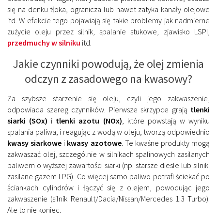
się na denku tłoka, ogranicza lub nawet zatyka kanały olejowe
itd. W efekcie tego pojawiają się takie problemy jak nadmierne
zużycie oleju przez silnik, spalanie stukowe, zjawisko LSPI,
przedmuchy w silniku
itd.
Jakie czynniki powodują, że olej zmienia
odczyn z zasadowego na kwasowy?
Za szybsze starzenie się oleju, czyli jego zakwaszenie,
odpowiada szereg czynników. Pierwsze skrzypce grają
tlenki
siarki (SOx)
i
tlenki azotu (NOx)
, które powstają w wyniku
spalania paliwa, i reagując z wodą w oleju, tworzą odpowiednio
kwasy siarkowe
i
kwasy azotowe
. Te kwaśne produkty mogą
zakwaszać olej, szczególnie w silnikach spalinowych zasilanych
paliwem o wyższej zawartości siarki (np. starsze diesle lub silniki
zasilane gazem LPG). Co więcej samo paliwo potrafi ściekać po
ściankach cylindrów i łączyć się z olejem, powodując jego
zakwaszenie (silnik Renault/Dacia/Nissan/Mercedes 1.3 Turbo).
Ale to nie koniec.