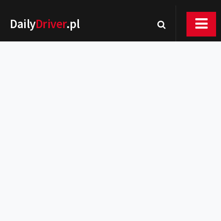
Daily
Driver
.pl
Nowości
Premiery
Rynek
Drogi
Zmiany w prawie
Wydarzenia
MOTORsport
Testy
Porady
Zakup i eksploatacja