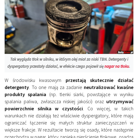
Tak wygląda tłok w silniku, w którym olej miał za niski TBN. Detergenty i
dyspergatory przestały działać, w efekcie czego pojawił się
nagar na tłoku
.
W środowisku kwasowym
przestają skutecznie działać
detergenty
. To one mają za zadanie
neutralizować kwaśne
produkty spalania
(np. tlenki siarki, powstające w wyniku
spalania paliwa, zwłaszcza niskiej jakości) oraz
utrzymywać
powierzchnie silnika w czystości
. Co więcej, w takich
warunkach nie działają też właściwie dyspergatory, które mają
ograniczać łączenie się małych struktur zanieczyszczeń w
większe frakcje. W rezultacie tworzą się osady, które następnie
przechodzą w nagar, który zapieka pierścienie tłokowe, osadza