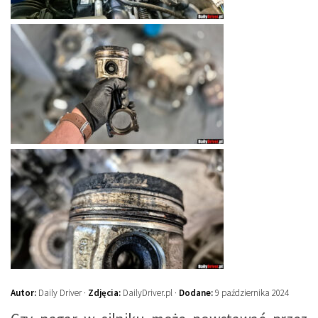
Autor:
Daily Driver ·
Zdjęcia:
DailyDriver.pl ·
Dodane:
9 października 2024