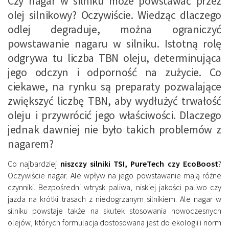
Czy nagar w silniku może powstawać przez
olej silnikowy? Oczywiście. Wiedząc dlaczego
odlej degraduje, można ograniczyć
powstawanie nagaru w silniku. Istotną rolę
odgrywa tu liczba TBN oleju, determinująca
jego odczyn i odporność na zużycie. Co
ciekawe, na rynku są preparaty pozwalające
zwiększyć liczbę TBN, aby wydłużyć trwałość
oleju i przywrócić jego właściwości. Dlaczego
jednak dawniej nie było takich problemów z
nagarem?
Co najbardziej
niszczy silniki TSI, PureTech czy EcoBoost
?
Oczywiście nagar. Ale wpływ na jego powstawanie mają różne
czynniki. Bezpośredni wtrysk paliwa, niskiej jakości paliwo czy
jazda na krótki trasach z niedogrzanym silnikiem. Ale nagar w
silniku powstaje także na skutek stosowania nowoczesnych
olejów, których formulacja dostosowana jest do ekologii i norm