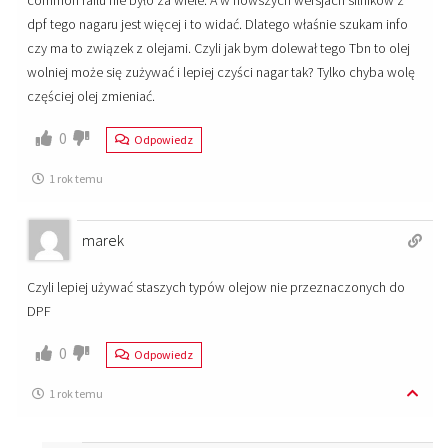
common railu nie było za wiele. A w nowszych wersjach silników z
dpf tego nagaru jest więcej i to widać. Dlatego właśnie szukam info
czy ma to związek z olejami. Czyli jak bym dolewał tego Tbn to olej
wolniej może się zużywać i lepiej czyści nagar tak? Tylko chyba wolę
częściej olej zmieniać.
0
Odpowiedz
1 rok temu
marek
Czyli lepiej używać staszych typów olejow nie przeznaczonych do
DPF
0
Odpowiedz
1 rok temu