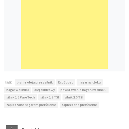
Tagi:
branie oleju przez silnik
EcoBoost
nagar na tłoku
nagar w silniku
olej silnikowy
powstawanie nagaru w silniku
silnik 1.2 PureTech
silnik 1.5 TSI
silnik 2.0 TSI
zapieczone nagarem pierścienie
zapieczone pierścienie