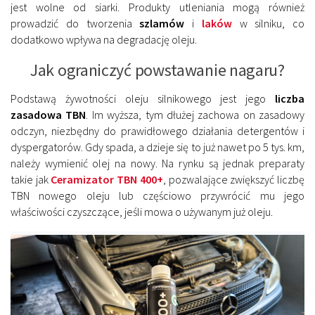
jest wolne od siarki. Produkty utleniania mogą również
prowadzić do tworzenia
szlamów
i
laków
w silniku, co
dodatkowo wpływa na degradację oleju.
Jak ograniczyć powstawanie nagaru?
Podstawą żywotności oleju silnikowego jest jego
liczba
zasadowa TBN
. Im wyższa, tym dłużej zachowa on zasadowy
odczyn, niezbędny do prawidłowego działania detergentów i
dyspergatorów. Gdy spada, a dzieje się to już nawet po 5 tys. km,
należy wymienić olej na nowy. Na rynku są jednak preparaty
takie jak
Ceramizator TBN 400+
, pozwalające zwiększyć liczbę
TBN nowego oleju lub częściowo przywrócić mu jego
właściwości czyszczące, jeśli mowa o używanym już oleju.