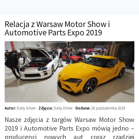
Technika
Prawo
Relacja z Warsaw Motor Show i
Technika jazdy
Automotive Parts Expo 2019
Oświetlenie
Kalkulatory
Przelicznik mocy
Auto z niemiec
Galerie
Autor:
Daily Driver ·
Zdjęcia:
Daily Driver ·
Dodane:
28 października 2019
Nasze zdjęcia z targów Warsaw Motor Show
2019 i Automotive Parts Expo mówią jedno –
producenci nowych aut coraz rzadziej