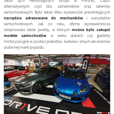
także tych niedostępnych dotąd w Polsce), części
alternatywnych czyli tzw. zamienników oraz lakierów
samochodowych. Było także kilku wystawców prezentujących
narzędzia adresowane do mechaników
i warsztatów
samochodowych. Jak co roku, oferta wystawiennicza
obejmowała także punkty, w których
można było zakupić
modele samochodów
w wielu skalach czy gadżety
motoryzacyjne w postaci plakatów, kubków i innych akcesoriów
ulubionej marki pojazdu.