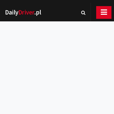
Daily
Driver
.pl
Nowości
Premiery
Rynek
Drogi
Zmiany w prawie
Wydarzenia
MOTORsport
Testy
Porady
Zakup i eksploatacja