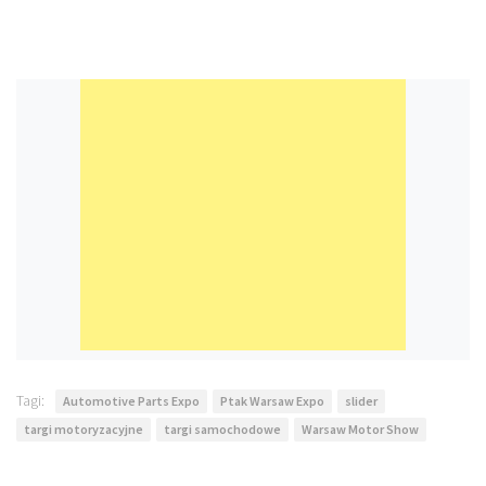
Tagi:
Automotive Parts Expo
Ptak Warsaw Expo
slider
targi motoryzacyjne
targi samochodowe
Warsaw Motor Show