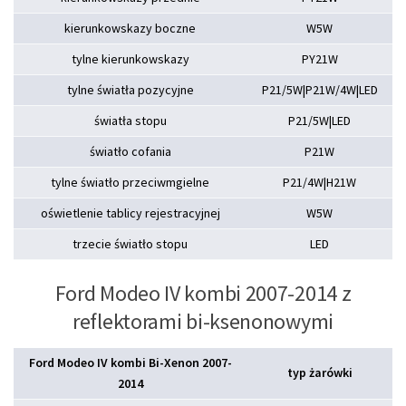
kierunkowskazy boczne
W5W
tylne kierunkowskazy
PY21W
tylne światła pozycyjne
P21/5W|P21W/4W|LED
światła stopu
P21/5W|LED
światło cofania
P21W
tylne światło przeciwmgielne
P21/4W|H21W
oświetlenie tablicy rejestracyjnej
W5W
trzecie światło stopu
LED
Ford Modeo IV kombi 2007-2014 z
reflektorami bi-ksenonowymi
Ford Modeo IV kombi Bi-Xenon 2007-
typ żarówki
2014