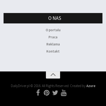
O NAS
O portalu
Praca
Reklama
Kontakt
DailyDriver.pl © 2016. All Rights Reserved. Created by
Azure