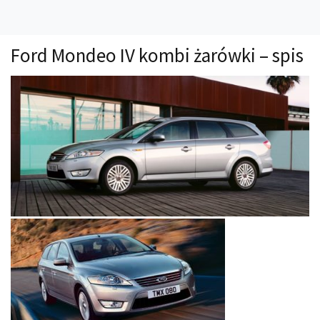
Technika
Prawo
Ford Mondeo IV kombi żarówki – spis
Technika jazdy
Oświetlenie
Kalkulatory
Przelicznik mocy
Auto z niemiec
Galerie