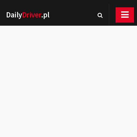
Daily
Driver
.pl
Nowości
Premiery
Rynek
Drogi
Zmiany w prawie
Wydarzenia
MOTORsport
Testy
Porady
Zakup i eksploatacja