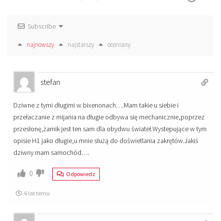
Subscribe
najnowszy
najstarszy
oceniany
stefan
Dziwne z tymi długimi w bixenonach….Mam takie u siebie i
przełaczanie z mijania na długie odbywa się mechanicznie,poprzez
przesłonę,żarnik jest ten sam dla obydwu świateł.Wystepujące w tym
opisie H1 jako długie,u mnie służą do doświetlania zakrętów.Jakiś
dziwny mam samochód….
0
Odpowiedz
6 lat temu