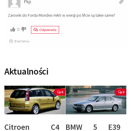
Pkp
Zarowki do Forda Mondeo mkIV w wersji po lifcie są takie same?
0
Odpowiedz
8 lat temu
Aktualności
0
0
Citroen C4
BMW 5 E39