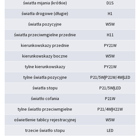
światła mijania (krótkie)
D1S
światła drogowe (długie)
H1
światła pozycyjne
W5W
światła przeciwmgielne przednie
H11
kierunkowskazy przednie
PY21W
kierunkowskazy boczne
W5W
tylne kierunkowskazy
PY21W
tylne światła pozycyjne
P21/5W|P21W/4W|LED
światła stopu
P21/5W|LED
światło cofania
P21W
tylne światło przeciwmgielne
P21/4W|H21W
oświetlenie tablicy rejestracyjnej
W5W
trzecie światło stopu
LED