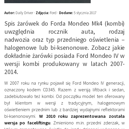
Autor:
Daily Driver ·
Zdjęcia:
Ford ·
Dodane:
5 stycznia 2017
Spis żarówek do Forda Mondeo Mk4 (kombi)
uwzględnia rocznik auta, rodzaj
nadwozia oraz typ przedniego oświetlenia –
halogenowe lub bi-ksenonowe. Zobacz jakie
dokładnie żarówki posiada Ford Mondeo IV w
wersji kombi produkowany w latach 2007-
2014.
W 2007 roku na rynku pojawił się Ford Mondeo IV generacji,
oznaczony kodem CD345. Razem z wersją liftback i sedan,
zadebiutowało też kombi. Od początku model ten oferowany
był klientom w wersji z tradycyjnym, halogenowym
oświetleniem przednim lub z bardziej wydajnymi reflektorami
bi-ksenonowymi.
W 2010 roku zaprezentowana została
wersja po faceliftingu
. Zmieniono m.in. przedni zderzak, w