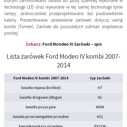
którym zamontowano światła do jazdy dziennej wykonane w
technologii LED oraz wykonane w tej samej technologii tylne
lampy. Jednocześnie przeprojektowano też podświetlenie
kabiny. Prezentowane zestawienie żarówek dotyczy wersji
kombi (Turnier). Żarówki do pozostałych odmian znajdziecie
poniżej:
Zobacz:
Ford Mondeo IV żarówki – spis
Lista żarówek Ford Modeo IV kombi 2007-
2014
Ford Modeo IV kombi 2007-2014
typ żarówki
światła mijania (krótkie)
H7
światła drogowe (długie)
H1
światła pozycyjne
W5W
światła przeciwmgielne przednie
H11
kierunkowskazy przednie
PY21W