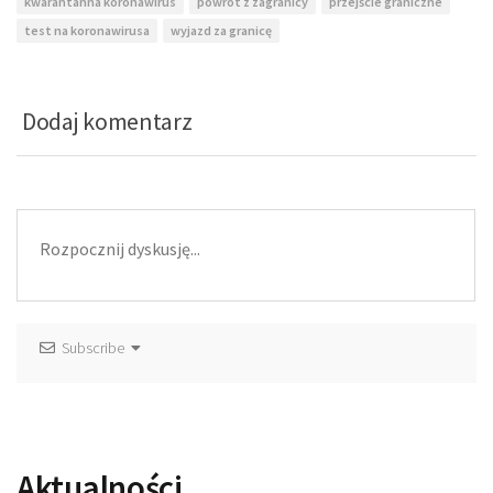
kwarantanna koronawirus
powrót z zagranicy
przejście graniczne
test na koronawirusa
wyjazd za granicę
Dodaj komentarz
Subscribe
Aktualności