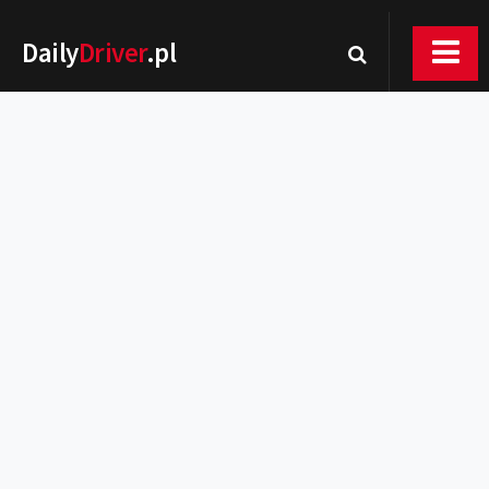
Daily
Driver
.pl
Nowości
Premiery
Rynek
Drogi
Zmiany w prawie
Wydarzenia
MOTORsport
Testy
Porady
Zakup i eksploatacja