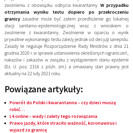
zwolnieniu z obowiązku odbycia kwarantanny.
W przypadku
otrzymania wyniku testu dopiero po przekroczeniu
granicy
zasadne może być zatem przedłożenie go lokalnej
stacji sanitarno-epidemiologicznej wraz z wnioskiem o
zwolnienie z kwarantanny. Zwolnienie w oparciu o wynik
prywatnie wykonanego testu zależy jednak od decyzji sanepidu.
Zasady te reguluje Rozporządzenie Rady Ministrów z dnia 21
grudnia 2020 r. w sprawie ustanowienia określonych ograniczeń,
nakazów i zakazów w związku z wystąpieniem stanu epidemii
(Dz. U. poz. 2316 z późn. zm.) a omawiany stan prawny jest
aktualny na 22 luty 2021 roku.
Powiązane artykuły:
Powrót do Polski i kwarantanna – czy dzieci muszą
robić…
L4 online – wady i zalety tego rozwiązania
Prawo jazdy, które straciło ważność, koronawirus i
wyjazd za granicę