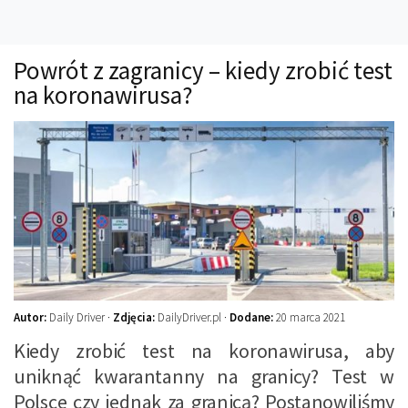
Technika
Prawo
Powrót z zagranicy – kiedy zrobić test
Technika jazdy
na koronawirusa?
Oświetlenie
Kalkulatory
Przelicznik mocy
Auto z niemiec
Galerie
Autor:
Daily Driver ·
Zdjęcia:
DailyDriver.pl ·
Dodane:
20 marca 2021
Kiedy zrobić test na koronawirusa, aby
uniknąć kwarantanny na granicy? Test w
Polsce czy jednak za granicą? Postanowiliśmy