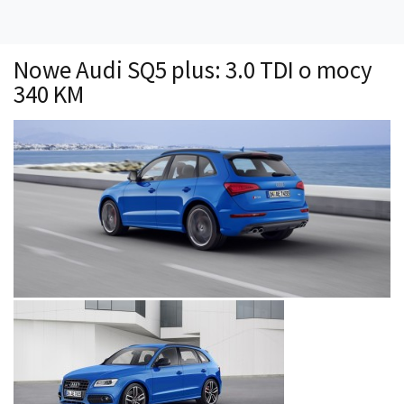
Technika
Prawo
Nowe Audi SQ5 plus: 3.0 TDI o mocy
Technika jazdy
340 KM
Oświetlenie
Kalkulatory
Przelicznik mocy
Auto z niemiec
Galerie