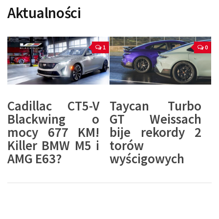
Aktualności
1
0
Cadillac CT5-V
Taycan Turbo
Blackwing o
GT Weissach
mocy 677 KM!
bije rekordy 2
Killer BMW M5 i
torów
AMG E63?
wyścigowych