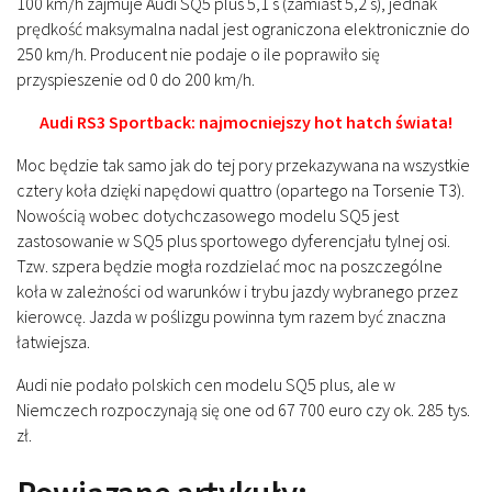
100 km/h zajmuje Audi SQ5 plus 5,1 s (zamiast 5,2 s), jednak
prędkość maksymalna nadal jest ograniczona elektronicznie do
250 km/h. Producent nie podaje o ile poprawiło się
przyspieszenie od 0 do 200 km/h.
Audi RS3 Sportback: najmocniejszy hot hatch świata!
Moc będzie tak samo jak do tej pory przekazywana na wszystkie
cztery koła dzięki napędowi quattro (opartego na Torsenie T3).
Nowością wobec dotychczasowego modelu SQ5 jest
zastosowanie w SQ5 plus sportowego dyferencjału tylnej osi.
Tzw. szpera będzie mogła rozdzielać moc na poszczególne
koła w zależności od warunków i trybu jazdy wybranego przez
kierowcę. Jazda w poślizgu powinna tym razem być znaczna
łatwiejsza.
Audi nie podało polskich cen modelu SQ5 plus, ale w
Niemczech rozpoczynają się one od 67 700 euro czy ok. 285 tys.
zł.