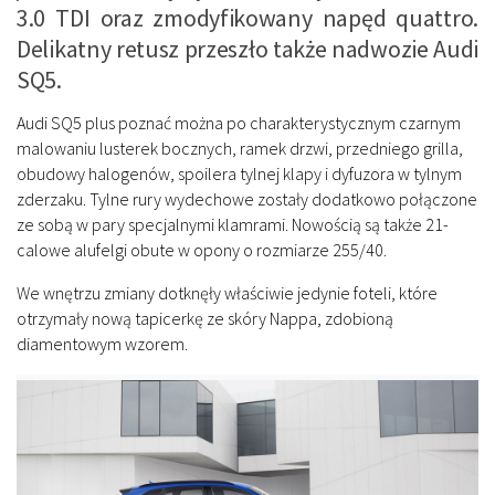
3.0 TDI oraz zmodyfikowany napęd quattro.
Delikatny retusz przeszło także nadwozie Audi
SQ5.
Audi SQ5 plus poznać można po charakterystycznym czarnym
malowaniu lusterek bocznych, ramek drzwi, przedniego grilla,
obudowy halogenów, spoilera tylnej klapy i dyfuzora w tylnym
zderzaku. Tylne rury wydechowe zostały dodatkowo połączone
ze sobą w pary specjalnymi klamrami. Nowością są także 21-
calowe alufelgi obute w opony o rozmiarze 255/40.
We wnętrzu zmiany dotknęły właściwie jedynie foteli, które
otrzymały nową tapicerkę ze skóry Nappa, zdobioną
diamentowym wzorem.