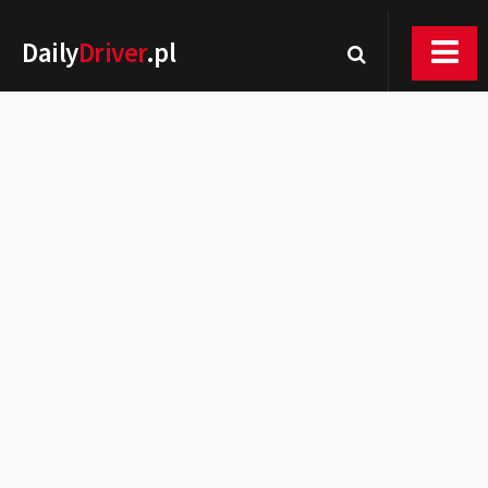
Daily
Driver
.pl
Nowości
Premiery
Rynek
Drogi
Zmiany w prawie
Wydarzenia
MOTORsport
Testy
Porady
Zakup i eksploatacja