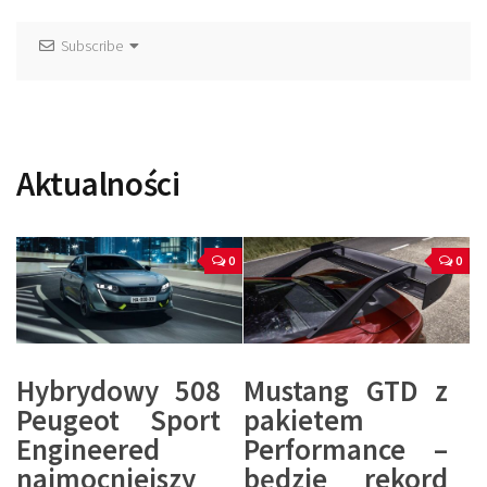
Subscribe
Aktualności
0
0
Hybrydowy 508
Mustang GTD z
Peugeot Sport
pakietem
Engineered
Performance –
najmocniejszy
będzie rekord