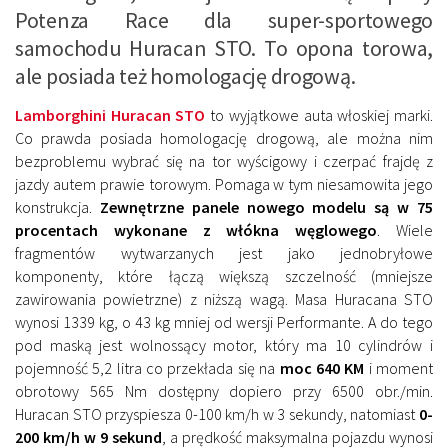
Potenza Race dla super-sportowego
samochodu Huracan STO. To opona torowa,
ale posiada też homologację drogową.
Lamborghini Huracan STO
to wyjątkowe auta włoskiej marki.
Co prawda posiada homologację drogową, ale można nim
bezproblemu wybrać się na tor wyścigowy i czerpać frajdę z
jazdy autem prawie torowym. Pomaga w tym niesamowita jego
konstrukcja.
Zewnętrzne panele nowego modelu są w 75
procentach wykonane z włókna węglowego
. Wiele
fragmentów wytwarzanych jest jako jednobryłowe
komponenty, które łączą większą szczelność (mniejsze
zawirowania powietrzne) z niższą wagą. Masa Huracana STO
wynosi 1339 kg, o 43 kg mniej od wersji Performante. A do tego
pod maską jest wolnossący motor, który ma 10 cylindrów i
pojemność 5,2 litra co przekłada się na
moc 640 KM
i moment
obrotowy 565 Nm dostępny dopiero przy 6500 obr./min.
Huracan STO przyspiesza 0-100 km/h w 3 sekundy, natomiast
0-
200 km/h w 9 sekund
, a prędkość maksymalna pojazdu wynosi