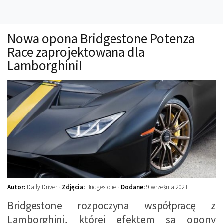
Technika
Prawo
Nowa opona Bridgestone Potenza
Technika jazdy
Race zaprojektowana dla
Oświetlenie
Lamborghini!
Kalkulatory
Przelicznik mocy
Auto z niemiec
Galerie
Autor:
Daily Driver ·
Zdjęcia:
Bridgestone ·
Dodane:
9 września 2021
Bridgestone rozpoczyna współpracę z
Lamborghini, której efektem są opony