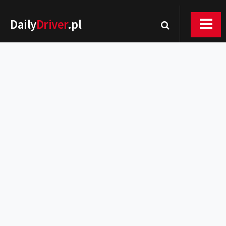
Daily
Driver
.pl
Nowości
Premiery
Rynek
Drogi
Zmiany w prawie
Wydarzenia
MOTORsport
Testy
Porady
Zakup i eksploatacja