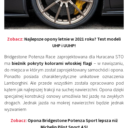
Zobacz:
Najlepsze opony letnie w 2021 roku? Test modeli
UHP i UUHP!
Bridgestone Potenza Race zaprojektowana dla Huracana STO
ma
bieżnik pokryty kolorami włoskiej flagi
– w nawiązaniu,
do miejsca w którym został zaprojektowany samochód i opona.
Ponadto posiada charakterystyczne unikatowe oznaczenia
Lamborghini. Ale przede wszystkim została opracowano pod
kątem jak najlepszej trakcji na suchej nawierzchni. Opona dzięki
specjalnej konstrukcji osnowy umożliwia też jazdę na zwykłych
drogach. Jednak jazda na mokrej nawierzchni będzie jednak
wyzwaniem
Zobacz:
Opona Bridgestone Potenza Sport lepsza niż
Michelin Pilot Sport 4 S!