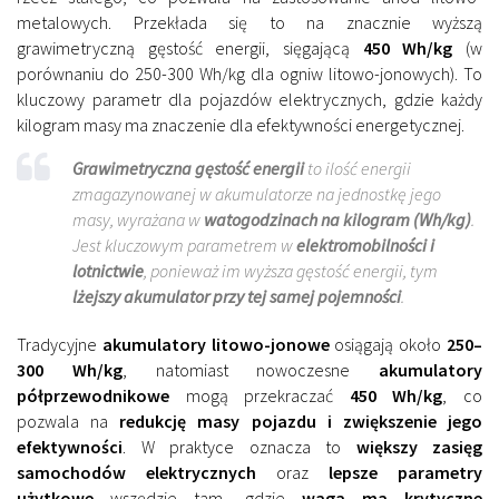
metalowych. Przekłada się to na znacznie wyższą
grawimetryczną gęstość energii, sięgającą
450 Wh/kg
(w
porównaniu do 250-300 Wh/kg dla ogniw litowo-jonowych). To
kluczowy parametr dla pojazdów elektrycznych, gdzie każdy
kilogram masy ma znaczenie dla efektywności energetycznej.
Grawimetryczna gęstość energii
to ilość energii
zmagazynowanej w akumulatorze na jednostkę jego
masy, wyrażana w
watogodzinach na kilogram (Wh/kg)
.
Jest kluczowym parametrem w
elektromobilności i
lotnictwie
, ponieważ im wyższa gęstość energii, tym
lżejszy akumulator przy tej samej pojemności
.
Tradycyjne
akumulatory litowo-jonowe
osiągają około
250–
300 Wh/kg
, natomiast nowoczesne
akumulatory
półprzewodnikowe
mogą przekraczać
450 Wh/kg
, co
pozwala na
redukcję masy pojazdu i zwiększenie jego
efektywności
. W praktyce oznacza to
większy zasięg
samochodów elektrycznych
oraz
lepsze parametry
użytkowe
wszędzie tam, gdzie
waga ma krytyczne