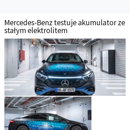
Technika
Prawo
Mercedes-Benz testuje akumulator ze
Technika jazdy
stałym elektrolitem
Oświetlenie
Kalkulatory
Przelicznik mocy
Auto z niemiec
Galerie