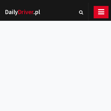
Daily
Driver
.pl
Nowości
Premiery
Rynek
Drogi
Zmiany w prawie
Wydarzenia
MOTORsport
Testy
Porady
Zakup i eksploatacja