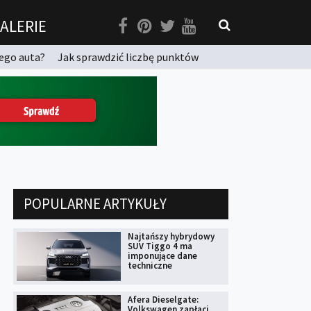
ALERIE
ego auta?
Jak sprawdzić liczbę punktów
POPULARNE ARTYKUŁY
Najtańszy hybrydowy
SUV Tiggo 4 ma
imponujące dane
techniczne
Afera Dieselgate:
Volkswagen zapłaci