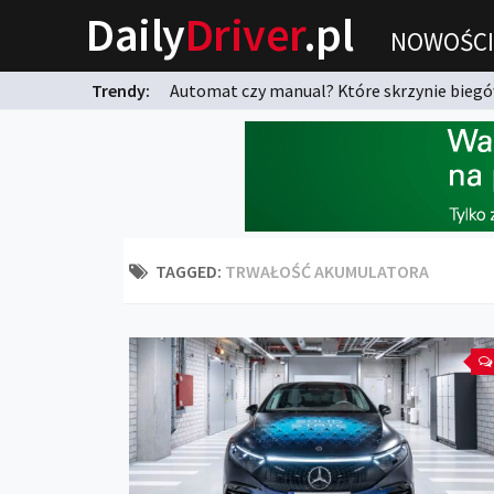
Daily
Driver
.pl
NOWOŚCI
Trendy:
Automat czy manual? Które skrzynie biegów
karnych?
TAGGED:
TRWAŁOŚĆ AKUMULATORA