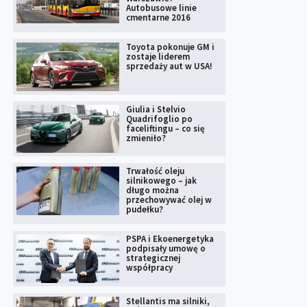
Autobusowe linie
cmentarne 2016
Toyota pokonuje GM i
zostaje liderem
sprzedaży aut w USA!
Giulia i Stelvio
Quadrifoglio po
faceliftingu – co się
zmieniło?
Trwałość oleju
silnikowego – jak
długo można
przechowywać olej w
pudełku?
PSPA i Ekoenergetyka
podpisały umowę o
strategicznej
współpracy
Stellantis ma silniki,