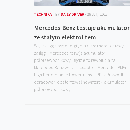
TECHNIKA
· BY
DAILY DRIVER
· 26 LUT, 2025
Mercedes-Benz testuje akumulator
ze stałym elektrolitem
Większa gęstość energii, mniejsza masa i dłuższy
zasięg – Mercedes rozwija akumulator
półprzewodnikowy. Będzie to rewolucja na
Mercedes-Benz wraz z zespołem Mercedes-AMG
High Performance Powertrains (HPP) z Brixworth
opracował i opatentował nowatorski akumulator
półprzewodnikowy,...