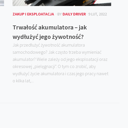
ZAKUP I EKSPLOATACJA
· BY
DAILY DRIVER
· 9 LUT, 2022
Trwałość akumulatora – jak
wydłużyć jego żywotność?
Jak przedłużyć żywotność akumulatora
samochodowego? Jak często trzeba wymieniać
akumulator? Wiele zależy od jego eksploatacji oraz
okresowej „pielęgnacji”. O tym co zrobić, aby
wydłużyć życie akumulatora i czas jego pracy nawet
o kilka lat,...