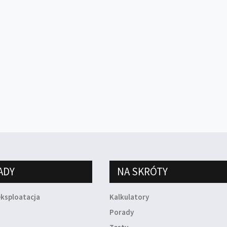
ADY
NA SKRÓTY
eksploatacja
Kalkulatory
a
Porady