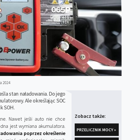
a 2024
śla stan naładowania. Do jego
mulatorowy. Ale określając SOC
ik SOH.
Zobacz także:
ne. Nawet jeśli auto nie chce
ędna jest wymiana akumulatora.
PRZELICZNIK MOCY »
ładowania poprzez określenie