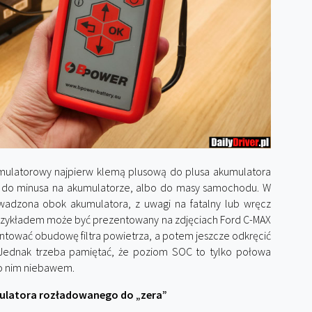
mulatorowy najpierw klemą plusową do plusa akumulatora
bo do minusa na akumulatorze, albo do masy samochodu. W
adzona obok akumulatora, z uwagi na fatalny lub wręcz
Przykładem może być prezentowany na zdjęciach Ford C-MAX
ntować obudowę filtra powietrza, a potem jeszcze odkręcić
ednak trzeba pamiętać, że poziom SOC to tylko połowa
j o nim niebawem.
latora rozładowanego do „zera”