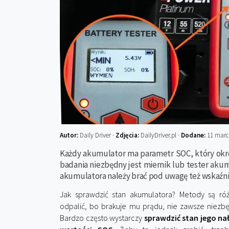
Autor:
Daily Driver ·
Zdjęcia:
DailyDriver.pl ·
Dodane:
11 marc
Każdy akumulator ma parametr SOC, który okre
badania niezbędny jest miernik lub tester aku
akumulatora należy brać pod uwagę też wskaźn
Jak sprawdzić stan akumulatora? Metody są róż
odpalić, bo brakuje mu prądu, nie zawsze niezb
Bardzo często wystarczy
sprawdzić stan jego na