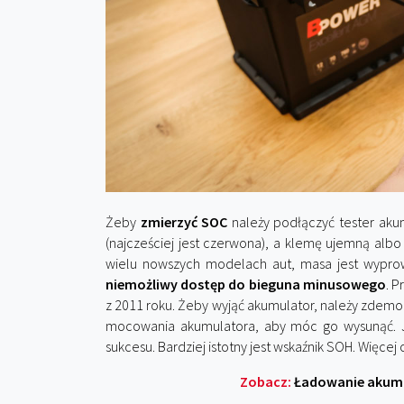
Żeby
zmierzyć SOC
należy podłączyć tester aku
(najcześciej jest czerwona), a klemę ujemną al
wielu nowszych modelach aut, masa jest wyprow
niemożliwy dostęp do bieguna minusowego
. 
z 2011 roku. Żeby wyjąć akumulator, należy zdemo
mocowania akumulatora, aby móc go wysunąć. J
sukcesu. Bardziej istotny jest wskaźnik SOH. Więce
Zobacz:
Ładowanie akumu