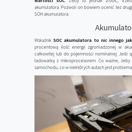
wartości SOC
. Żeby to jednak zrobić, trzeb
akumulatora. Pozwoli on bowiem ocenić też drugi
SOH akumulatora.
Akumulator
Wskaźnik
SOC akumulatora to nic innego ja
procentową ilość energii zgromadzonej w aku
całkowitej lub do pojemności nominalnej. Jeśli
ładowarką z mikroprocesorem. Co ważne, żeby
samochodu, co w niektórych autach jest problema