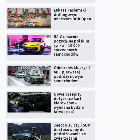
Łukasz Tasiemski
driftingowym
mistrzem Drift Open
BAIC umacnia
pozycję na polskim
rynku – 10 000
sprzedanych
samochodów
Odebrałeś kluczyki?
ABC pierwszej
podróży nowym
samochodem
Nowe przepisy
dotyczące kart
kierowców –
wymiana będzie
łatwiejsza?
Jaecoo J5 czyli SUV
dostosowany do
podróżowania ze
zwierzętami