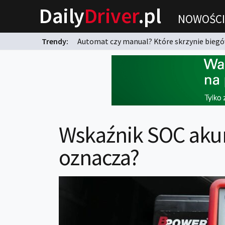
Daily
Driver
.pl
NOWOŚCI
Trendy:
Automat czy manual? Które skrzynie biegów
karnych?
Wskaźnik SOC aku
oznacza?