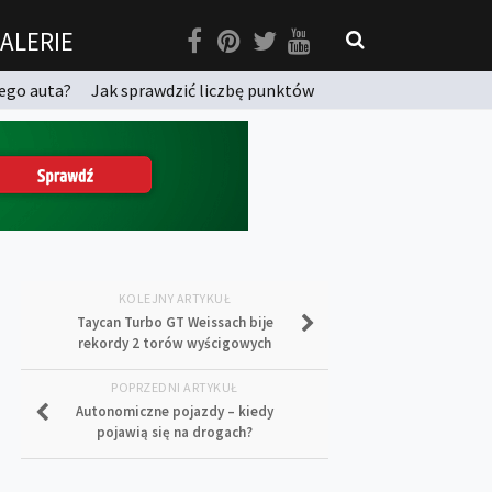
ALERIE
ego auta?
Jak sprawdzić liczbę punktów
KOLEJNY ARTYKUŁ
Taycan Turbo GT Weissach bije
rekordy 2 torów wyścigowych
POPRZEDNI ARTYKUŁ
Autonomiczne pojazdy – kiedy
pojawią się na drogach?