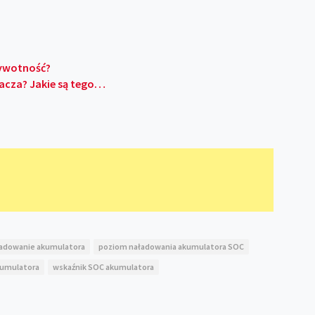
żywotność?
nacza? Jakie są tego…
ładowanie akumulatora
poziom naładowania akumulatora SOC
kumulatora
wskaźnik SOC akumulatora