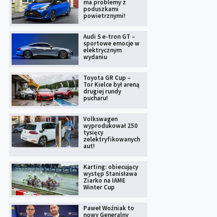
ma problemy z
poduszkami
powietrznymi!
Audi S e-tron GT –
sportowe emocje w
elektrycznym
wydaniu
Toyota GR Cup –
Tor Kielce był areną
drugiej rundy
pucharu!
Volkswagen
wyprodukował 250
tysięcy
zelektryfikowanych
aut!
Karting: obiecujący
występ Stanisława
Ziarko na IAME
Winter Cup
Paweł Woźniak to
nowy Generalny