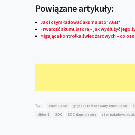
Powiązane artykuły:
Jak i czym ładować akumulator AGM?
Trwałość akumulatora – jak wydłużyć jego 
Migająca kontrolka świec żarowych – co oz
Tagi:
akumulator
głęboko rozładowany akumulator
slider-1
SOC
SOC akumulatora
stan naładowania a