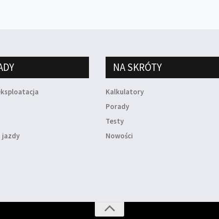
ADY
NA SKRÓTY
eksploatacja
Kalkulatory
a
Porady
Testy
 jazdy
Nowości