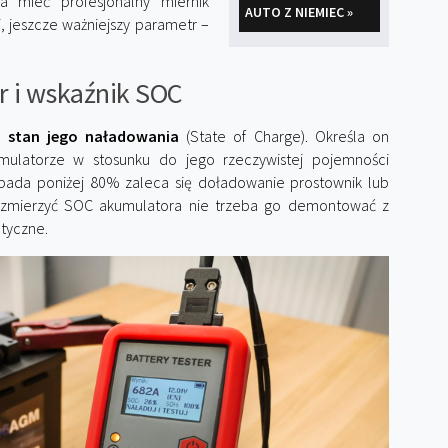
a mieć profesjonalny miernik
AUTO Z NIEMIEC »
, jeszcze ważniejszy parametr –
 i wskaźnik SOC
k stan jego naładowania
(State of Charge). Określa on
mulatorze w stosunku do jego rzeczywistej pojemności
 spada poniżej 80% zaleca się doładowanie prostownik lub
 zmierzyć SOC akumulatora nie trzeba go demontować z
tyczne.