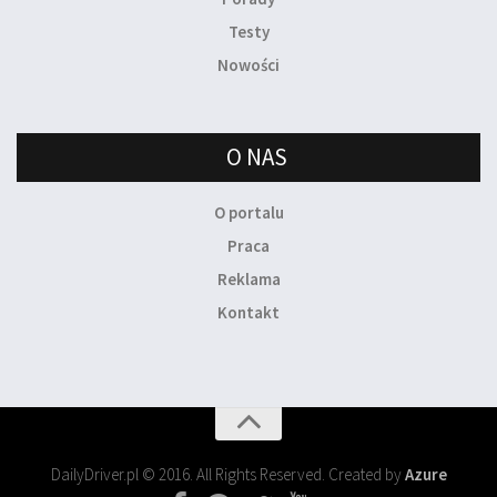
Testy
Nowości
O NAS
O portalu
Praca
Reklama
Kontakt
DailyDriver.pl © 2016. All Rights Reserved. Created by
Azure