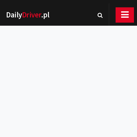
Daily
Driver
.pl
Nowości
Premiery
Rynek
Drogi
Zmiany w prawie
Wydarzenia
MOTORsport
Testy
Porady
Zakup i eksploatacja