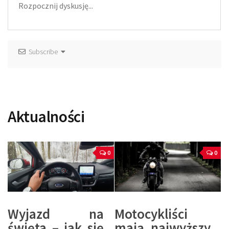
Subscribe
Aktualności
0
0
Wyjazd na
Motocykliści
święta – jak się
mają najwyższy