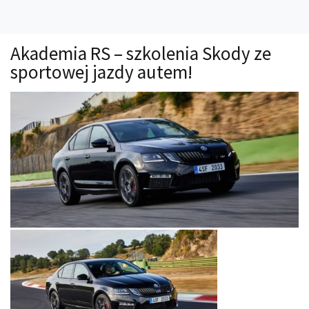
Technika
Prawo
Akademia RS – szkolenia Skody ze
Technika jazdy
sportowej jazdy autem!
Oświetlenie
Kalkulatory
Przelicznik mocy
Auto z niemiec
Galerie