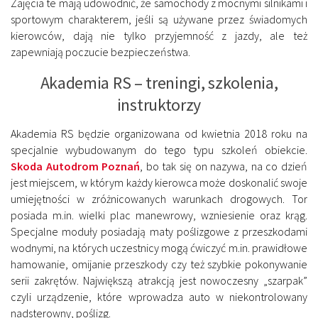
Zajęcia te mają udowodnić, że samochody z mocnymi silnikami i
sportowym charakterem, jeśli są używane przez świadomych
kierowców, dają nie tylko przyjemność z jazdy, ale też
zapewniają poczucie bezpieczeństwa.
Akademia RS – treningi, szkolenia,
instruktorzy
Akademia RS będzie organizowana od kwietnia 2018 roku na
specjalnie wybudowanym do tego typu szkoleń obiekcie.
Skoda Autodrom Poznań
, bo tak się on nazywa, na co dzień
jest miejscem, w którym każdy kierowca może doskonalić swoje
umiejętności w zróżnicowanych warunkach drogowych. Tor
posiada m.in. wielki plac manewrowy, wzniesienie oraz krąg.
Specjalne moduły posiadają maty poślizgowe z przeszkodami
wodnymi, na których uczestnicy mogą ćwiczyć m.in. prawidłowe
hamowanie, omijanie przeszkody czy też szybkie pokonywanie
serii zakrętów. Największą atrakcją jest nowoczesny „szarpak”
czyli urządzenie, które wprowadza auto w niekontrolowany
nadsterowny, poślizg.