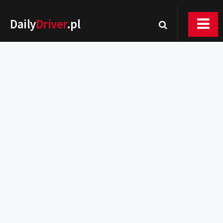
Daily
Driver
.pl
Nowości
Premiery
Rynek
Drogi
Zmiany w prawie
Wydarzenia
MOTORsport
Testy
Porady
Zakup i eksploatacja