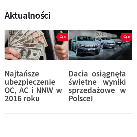
Aktualności
0
0
Najtańsze
Dacia osiągnęła
ubezpieczenie
świetne wyniki
OC, AC i NNW w
sprzedażowe w
2016 roku
Polsce!