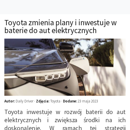
Technika
Prawo
Toyota zmienia plany i inwestuje w
Technika jazdy
baterie do aut elektrycznych
Oświetlenie
Kalkulatory
Przelicznik mocy
Auto z niemiec
Galerie
Autor:
Daily Driver ·
Zdjęcia:
Toyota ·
Dodane:
23 maja 2023
Toyota inwestuje w rozwój baterii do aut
elektrycznych i zwiększa środki na ich
doskonalenie. W ramach tej strategii