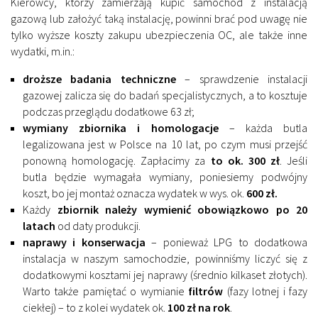
Kierowcy, którzy zamierzają kupić samochód z instalacją
gazową lub założyć taką instalację, powinni brać pod uwagę nie
tylko wyższe koszty zakupu ubezpieczenia OC, ale także inne
wydatki, m.in.:
droższe badania techniczne
– sprawdzenie instalacji
gazowej zalicza się do badań specjalistycznych, a to kosztuje
podczas przeglądu dodatkowe 63 zł;
wymiany zbiornika i homologacje
– każda butla
legalizowana jest w Polsce na 10 lat, po czym musi przejść
ponowną homologację. Zapłacimy za
to ok. 300 zł
. Jeśli
butla będzie wymagała wymiany, poniesiemy podwójny
koszt, bo jej montaż oznacza wydatek w wys. ok.
600 zł.
Każdy
zbiornik należy wymienić obowiązkowo po 20
latach
od daty produkcji.
naprawy i konserwacja
– ponieważ LPG to dodatkowa
instalacja w naszym samochodzie, powinniśmy liczyć się z
dodatkowymi kosztami jej naprawy (średnio kilkaset złotych).
Warto także pamiętać o wymianie
filtrów
(fazy lotnej i fazy
ciekłej) – to z kolei wydatek ok.
100 zł na rok
.