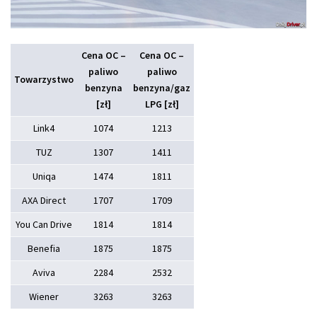
Cena OC –
Cena OC –
paliwo
paliwo
Towarzystwo
benzyna
benzyna/gaz
[zł]
LPG [zł]
Link4
1074
1213
TUZ
1307
1411
Uniqa
1474
1811
AXA Direct
1707
1709
You Can Drive
1814
1814
Benefia
1875
1875
Aviva
2284
2532
Wiener
3263
3263