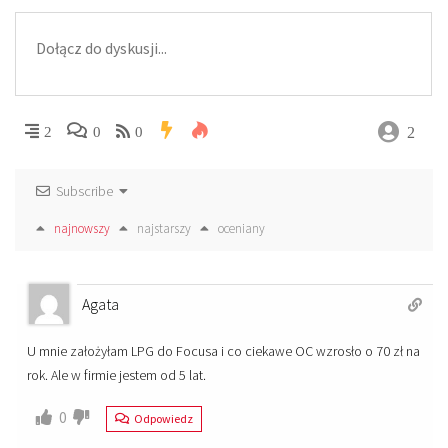
2
2
0
0
Subscribe
najnowszy
najstarszy
oceniany
Agata
U mnie założyłam LPG do Focusa i co ciekawe OC wzrosło o 70 zł na
rok. Ale w firmie jestem od 5 lat.
0
Odpowiedz