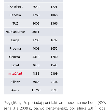
AXA Direct
2540
1221
Benefia
2766
1866
TUZ
3002
1366
You Can Drive
3611
–
Uniqa
3795
1637
Proama
4001
1655
Generali
4310
1780
Link4
4659
1545
mtu24.pl
4888
2399
Allianz
7946
2134
Aviva
11769
3133
Przyjęliśmy, że posiadają oni taki sam model samochodu (BMW
seria 3 z 2008 r., paliwo benzyna/gaz, poj. silnika 2,0 l), obaj