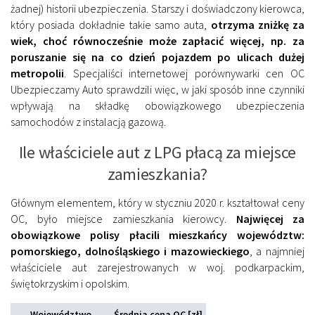
żadnej) historii ubezpieczenia. Starszy i doświadczony kierowca,
który posiada dokładnie takie samo auta,
otrzyma zniżkę za
wiek, choć równocześnie może zapłacić więcej, np. za
poruszanie się na co dzień pojazdem po ulicach dużej
metropolii
. Specjaliści internetowej porównywarki cen OC
Ubezpieczamy Auto sprawdzili więc, w jaki sposób inne czynniki
wpływają na składkę obowiązkowego ubezpieczenia
samochodów z instalacją gazową.
Ile właściciele aut z LPG płacą za miejsce
zamieszkania?
Głównym elementem, który w styczniu 2020 r. kształtował ceny
OC, było miejsce zamieszkania kierowcy.
Najwięcej za
obowiązkowe polisy płacili mieszkańcy województw:
pomorskiego, dolnośląskiego i mazowieckiego
, a najmniej
właściciele aut zarejestrowanych w woj. podkarpackim,
świętokrzyskim i opolskim.
Województwo
Średnia cena OC [zł]