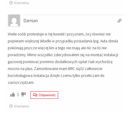
6 lat temu
Damian
Wiele osób protestuje w tej kwestii i przyznam, że j również nie
popieram większej składki w przypadku posiadania lpg. Auta diesla
pokonują jeszcze więcej km a tego nie mają ale nic na to nie
poradzimy. Mimo wszystko zdecydowałem się na montaż instalacji
gazowej ponieważ pomimo dodatkowych opłat i tak wychodzę
mocno na plus. Zamontowane mam BRC sq32 całkowicie
bezobsługowa instalacja dzięki czemu tylko przeliczam ile
zaoszczędzam.
0
Odpowiedz
6 lat temu