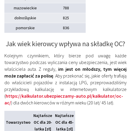
mazowieckie
788
dolnośląskie
825
pomorskie
836
Jak wiek kierowcy wpływa na składkę OC?
Kolejnym czynnikiem, który bierze pod uwagę każde
towarzystwo podczas wyliczania ceny ubezpieczenia, jest wiek
właściciela auta. Z reguły,
im jest on młodszy, tym więcej
może zapłacić za polisę
. Aby przekonać się, jakie oferty trafiają
do właścicieli pojazdów z instalacją LPG, przeprowadziliśmy
przykładową kalkulację w internetowym kalkulatorze
(
https://kalkulator.ubezpieczamy-auto.pl/kalkulator/oc-
ac/
) dla dwóch kierowców w różnym wieku (20 lat/ 45 lat).
Najtańsze
Najtańsze
Towarzystwo
OC dla 20-
OC dla 45-
latka [zł]
latka [zł]