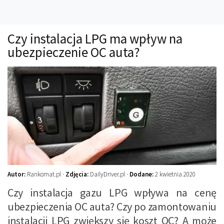
Technika
Prawo
Czy instalacja LPG ma wpływ na
Technika jazdy
ubezpieczenie OC auta?
Oświetlenie
Kalkulatory
Przelicznik mocy
Auto z niemiec
Galerie
Autor:
Rankomat.pl ·
Zdjęcia:
DailyDriver.pl ·
Dodane:
2 kwietnia 2020
Czy instalacja gazu LPG wpływa na cenę
ubezpieczenia OC auta? Czy po zamontowaniu
instalacji LPG zwiększy się koszt OC? A może