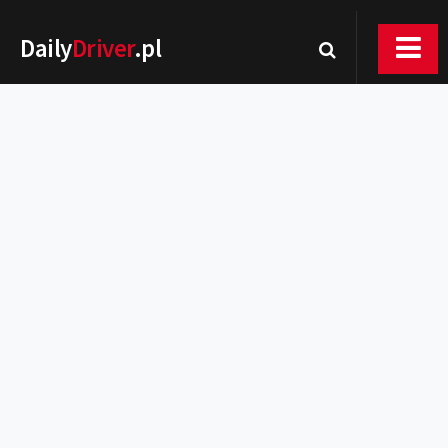
Daily
Driver
.pl
Nowości
Premiery
Rynek
Drogi
Zmiany w prawie
Wydarzenia
MOTORsport
Testy
Porady
Zakup i eksploatacja