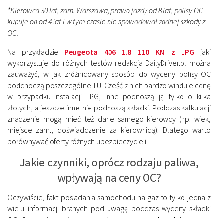
*Kierowca 30 lat, zam. Warszawa, prawo jazdy od 8 lat, polisy OC
kupuje on od 4 lat i w tym czasie nie spowodował żadnej szkody z
OC.
Na przykładzie
Peugeota 406 1.8 110 KM z LPG
jaki
wykorzystuje do różnych testów redakcja DailyDriver.pl można
zauważyć, w jak zróżnicowany sposób do wyceny polisy OC
podchodzą poszczególne TU. Cześć z nich bardzo winduje cenę
w przypadku instalacji LPG, inne podnoszą ją tylko o kilka
złotych, a jeszcze inne nie podnoszą składki. Podczas kalkulacji
znaczenie mogą mieć też dane samego kierowcy (np. wiek,
miejsce zam., doświadczenie za kierownicą). Dlatego warto
porównywać oferty różnych ubezpieczycieli.
Jakie czynniki, oprócz rodzaju paliwa,
wpływają na ceny OC?
Oczywiście, fakt posiadania samochodu na gaz to tylko jedna z
wielu informacji branych pod uwagę podczas wyceny składki