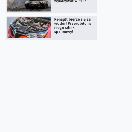
wykazywać w PIT?
Renault bierze się za
wodór! Przerobiło na
niego silnik
spalinowy!