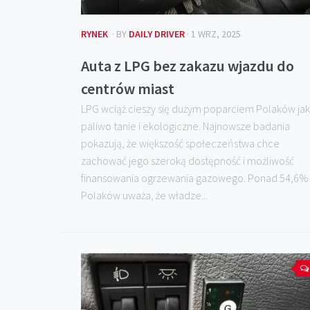
RYNEK
· BY
DAILY DRIVER
· 1 WRZ, 2025
Auta z LPG bez zakazu wjazdu do
centrów miast
LPG wciąż cieszy się dużym poparciem Polaków ja
paliwo tanie i ekologiczne. Najnowsze badania
pokazują, że większość społeczeństwa chce
zachować jego szeroką dostępność i możliwość
finansowania ogrzewania gazowego. Ponad 54,6%
Polaków uważa, że władze...