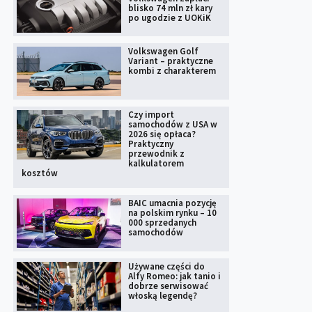
blisko 74 mln zł kary
po ugodzie z UOKiK
Volkswagen Golf
Variant – praktyczne
kombi z charakterem
Czy import
samochodów z USA w
2026 się opłaca?
Praktyczny
przewodnik z
kalkulatorem
kosztów
BAIC umacnia pozycję
na polskim rynku – 10
000 sprzedanych
samochodów
Używane części do
Alfy Romeo: jak tanio i
dobrze serwisować
włoską legendę?