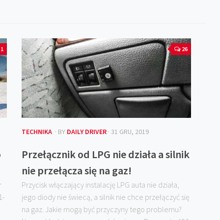
1
26
TECHNIKA
· BY
DAILY DRIVER
· 31 GRU, 2019
o
Przełącznik od LPG nie działa a silnik
nie przełącza się na gaz!
r
Przycisk włączający instalację LPG auta nie działa,
1-
jego diody nie świecą, a silnik nie chce przełączyć się
na gaz. Jakie mogą być przyczyny tego problemu?