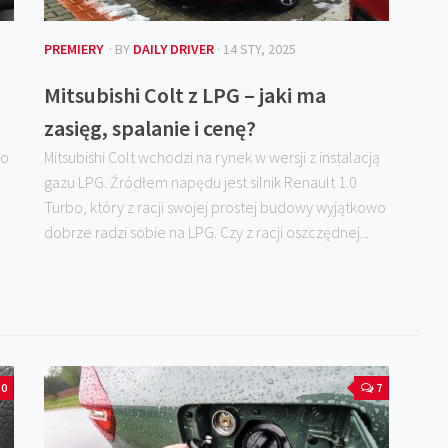
PREMIERY
· BY
DAILY DRIVER
· 14 STY, 2025
Mitsubishi Colt z LPG – jaki ma
zasięg, spalanie i cenę?
ko
Mitsubishi Colt wchodzi na rynek w wersji z instalacją
gazu LPG. Źródłem napędu jest silnik Renault 1.0
Turbo, który z racji swojej prostej budowy wyjątkowo
dobrze radzi sobie na LPG. Czy z racji oszczędnej...
0
7