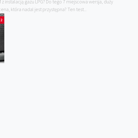
 z instalacją gazu LPG? Do tego 7 miejscowa wersja, duży
ena, która nadal jest przystępna? Ten test...
2