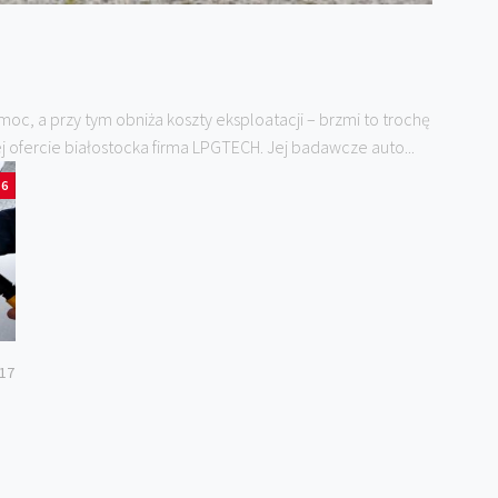
 moc, a przy tym obniża koszty eksploatacji – brzmi to trochę
j ofercie białostocka firma LPGTECH. Jej badawcze auto...
6
017