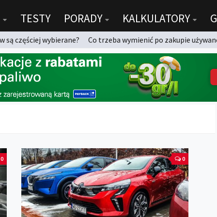
TESTY
PORADY
KALKULATORY
G
 są częściej wybierane?
Co trzeba wymienić po zakupie używan
0
0