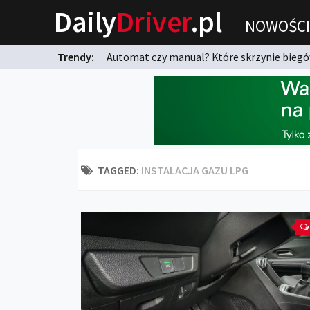
Daily
Driver
.pl
NOWOŚCI
Trendy:
Automat czy manual? Które skrzynie biegów
karnych?
TAGGED:
INSTALACJA GAZU LPG