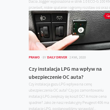
Dacia Jogger wyposażona w silnik 1.0 ECO-G 100 KM
prześwit, niskie spalanie i ogromy rozstaw osi oraz c
PRAWO
· BY
DAILY DRIVER
· 2 KWI, 2020
Czy instalacja LPG ma wpływ na
ubezpieczenie OC auta?
Czy instalacja gazu LPG wpływa na cenę
ubezpieczenia OC auta? Czy po zamontowaniu
instalacji LPG zwiększy się koszt OC? A może cena
spadnie? Jako że nasz redakcyjny Peugeot 406 ma
instalację LPG, postanowiliśmy sprawdzić...