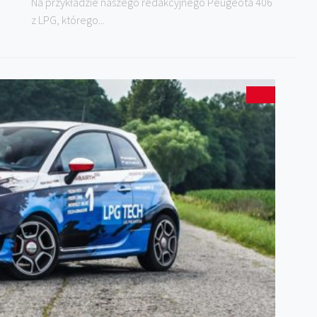
Na przykładzie naszego redakcyjnego Peugeota 406
z LPG, którego...
11