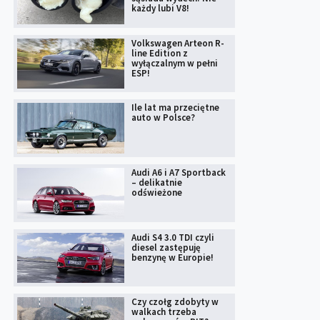
każdy lubi V8!
Volkswagen Arteon R-
line Edition z
wyłączalnym w pełni
ESP!
Ile lat ma przeciętne
auto w Polsce?
Audi A6 i A7 Sportback
– delikatnie
odświeżone
Audi S4 3.0 TDI czyli
diesel zastępuję
benzynę w Europie!
Czy czołg zdobyty w
walkach trzeba