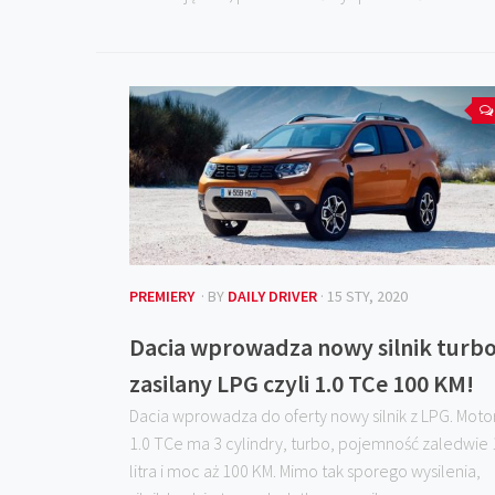
PREMIERY
· BY
DAILY DRIVER
· 15 STY, 2020
Dacia wprowadza nowy silnik turb
zasilany LPG czyli 1.0 TCe 100 KM!
Dacia wprowadza do oferty nowy silnik z LPG. Moto
1.0 TCe ma 3 cylindry, turbo, pojemność zaledwie 
litra i moc aż 100 KM. Mimo tak sporego wysilenia,