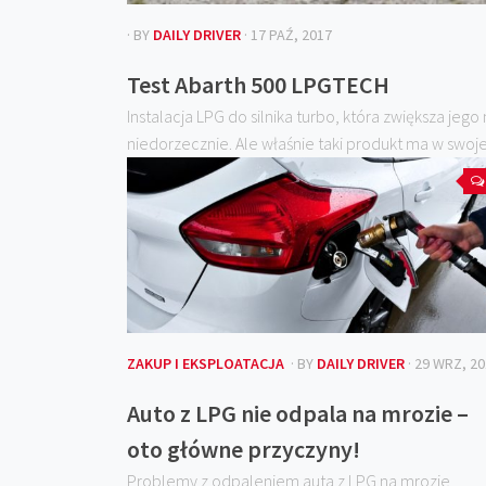
· BY
DAILY DRIVER
· 17 PAŹ, 2017
Test Abarth 500 LPGTECH
Instalacja LPG do silnika turbo, która zwiększa jego
niedorzecznie. Ale właśnie taki produkt ma w swoje
ZAKUP I EKSPLOATACJA
· BY
DAILY DRIVER
· 29 WRZ, 2
Auto z LPG nie odpala na mrozie –
oto główne przyczyny!
Problemy z odpaleniem auta z LPG na mrozie