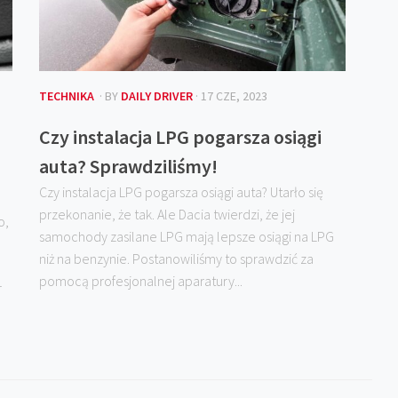
TECHNIKA
· BY
DAILY DRIVER
· 17 CZE, 2023
Czy instalacja LPG pogarsza osiągi
auta? Sprawdziliśmy!
Czy instalacja LPG pogarsza osiągi auta? Utarło się
przekonanie, że tak. Ale Dacia twierdzi, że jej
o,
samochody zasilane LPG mają lepsze osiągi na LPG
niż na benzynie. Postanowiliśmy to sprawdzić za
pomocą profesjonalnej aparatury...
r