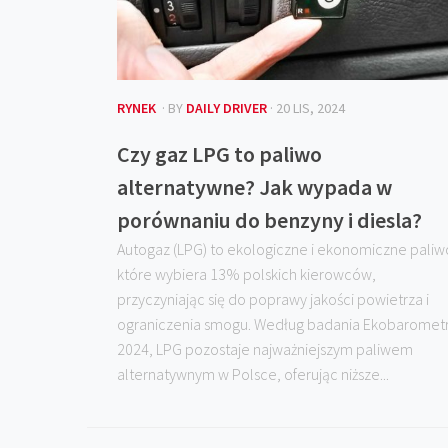
RYNEK
· BY
DAILY DRIVER
· 20 LIS, 2024
Czy gaz LPG to paliwo
alternatywne? Jak wypada w
porównaniu do benzyny i diesla?
Autogaz (LPG) to ekologiczne i ekonomiczne paliw
które wybiera 13% polskich kierowców,
przyczyniając się do poprawy jakości powietrza i
ograniczenia smogu. Według badania Ekobaromet
2024, LPG pozostaje najważniejszym paliwem
alternatywnym w Polsce, oferując niższe...