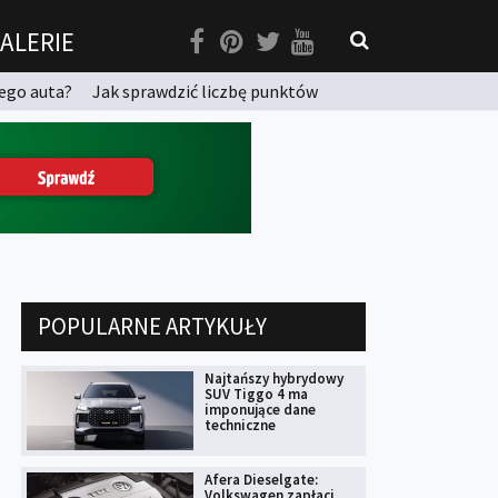
ALERIE
ego auta?
Jak sprawdzić liczbę punktów
POPULARNE ARTYKUŁY
Najtańszy hybrydowy
SUV Tiggo 4 ma
imponujące dane
techniczne
Afera Dieselgate:
Volkswagen zapłaci