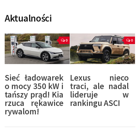
Aktualności
0
0
Sieć ładowarek
Lexus nieco
o mocy 350 kW i
traci, ale nadal
tańszy prąd! Kia
lideruje w
rzuca rękawice
rankingu ASCI
rywalom!