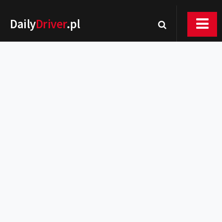
Daily
Driver
.pl
Nowości
Premiery
Rynek
Drogi
Zmiany w prawie
Wydarzenia
MOTORsport
Testy
Porady
Zakup i eksploatacja