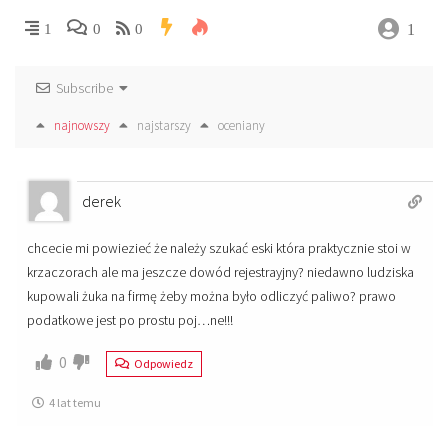
1
1
0
0
Subscribe
najnowszy
najstarszy
oceniany
derek
chcecie mi powiezieć że należy szukać eski która praktycznie stoi w
krzaczorach ale ma jeszcze dowód rejestrayjny? niedawno ludziska
kupowali żuka na firmę żeby można było odliczyć paliwo? prawo
podatkowe jest po prostu poj…ne!!!
0
Odpowiedz
4 lat temu