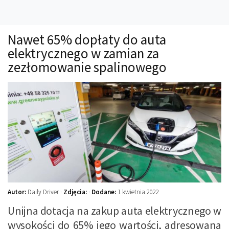
Technika
Prawo
Nawet 65% dopłaty do auta
Technika jazdy
elektrycznego w zamian za
Oświetlenie
zezłomowanie spalinowego
Kalkulatory
Przelicznik mocy
Auto z niemiec
Galerie
Autor:
Daily Driver ·
Zdjęcia:
·
Dodane:
1 kwietnia 2022
Unijna dotacja na zakup auta elektrycznego w
wysokości do 65% jego wartości, adresowana