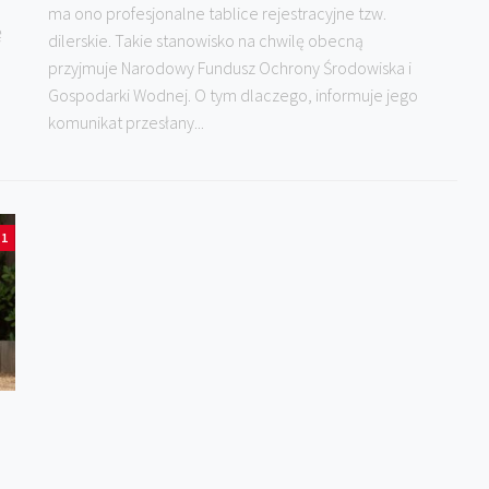
ma ono profesjonalne tablice rejestracyjne tzw.
ę
dilerskie. Takie stanowisko na chwilę obecną
przyjmuje Narodowy Fundusz Ochrony Środowiska i
Gospodarki Wodnej. O tym dlaczego, informuje jego
komunikat przesłany...
1