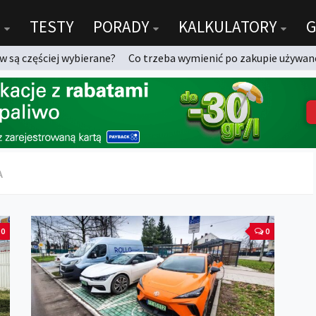
TESTY
PORADY
KALKULATORY
G
 są częściej wybierane?
Co trzeba wymienić po zakupie używan
A
0
0