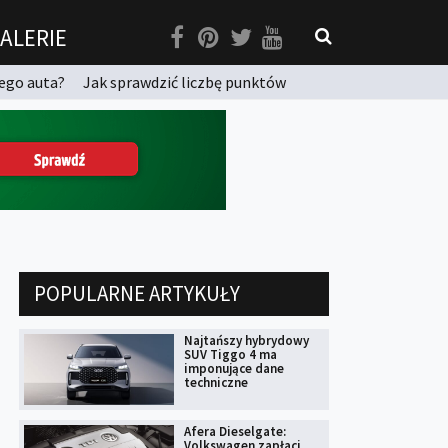
ALERIE
ego auta?
Jak sprawdzić liczbę punktów
POPULARNE ARTYKUŁY
Najtańszy hybrydowy
SUV Tiggo 4 ma
imponujące dane
techniczne
Afera Dieselgate:
Volkswagen zapłaci