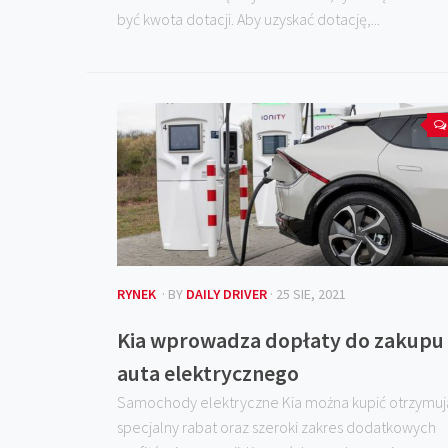
być kwota dotacji. Aby uzyskać dotację,...
RYNEK
· BY
DAILY DRIVER
· 25 SIE, 2021
Kia wprowadza dopłaty do zakupu
auta elektrycznego
Samochody elektryczne Kia można kupić otrzymuj
specjalny rabat oraz szeroki zakres dodatkowych