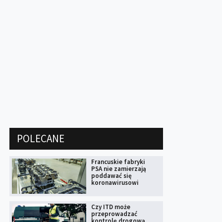
POLECANE
Francuskie fabryki
PSA nie zamierzają
poddawać się
koronawirusowi
Czy ITD może
przeprowadzać
kontrolę drogową