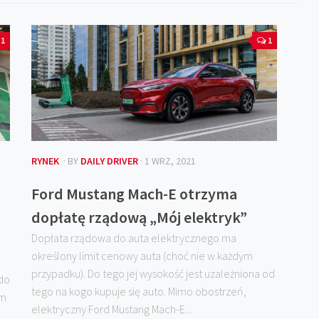
1
1
RYNEK
· BY
DAILY DRIVER
· 1 WRZ, 2021
Ford Mustang Mach-E otrzyma
dopłatę rządową „Mój elektryk”
Dopłata rządowa do auta elektrycznego ma
określony limit cenowy auta (choć nie w każdym
przypadku). Do tego jej wysokość jest uzależniona od
 do
tego na kogo kupuje się auto. Mimo obostrzeń,
Im
elektryczny Ford Mustang Mach-E...