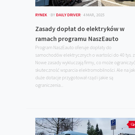
RYNEK
· BY
DAILY DRIVER
· 4 MAR, 2025
Zasady dopłat do elektryków w
ramach programu NaszEauto
Program NaszEauto oferuje dopłaty do
samochodów elektrycznych o wartości do 40 tys. zł
Nowe zasady wykluczają firmy, co może ograniczy
skuteczność wsparcia elektromobilności. Ale na jak
duże dotacje przygotował rząd i jakie są
ograniczenia...