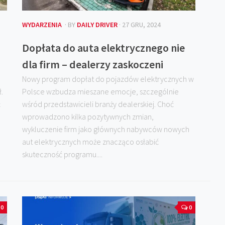
WYDARZENIA
· BY
DAILY DRIVER
· 27 GRU, 2024
Dopłata do auta elektrycznego nie
dla firm – dealerzy zaskoczeni
Nowy program dopłat do pojazdów elektrycznych w
.
Polsce wzbudza mieszane emocje, szczególnie
ć
wśród przedstawicieli branży dealerskiej. Choć
wprowadzono kilka pozytywnych zmian,
wykluczenie firm jako głównych nabywców nowych
aut elektrycznych może znacząco osłabić
skuteczność programu....
0
0