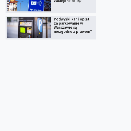
zaklejone folią?
Podwyżki kar i opłat
za parkowanie w
Warszawie są
niezgodne z prawem?