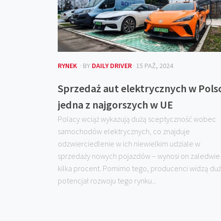
RYNEK
· BY
DAILY DRIVER
· 15 PAŹ, 2024
Sprzedaż aut elektrycznych w Pols
jedna z najgorszych w UE
Polacy wciąż wykazują dużą sceptyczność wobec
samochodów elektrycznych, co znajduje
odzwierciedlenie w ich niewielkim udziale w
sprzedaży nowych pojazdów – wynosi on zaledwie
kilka procent. Pomimo tego, producenci widzą du
potencjał rozwoju tego rynku...