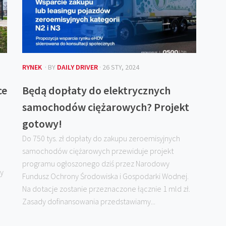
RYNEK
· BY
DAILY DRIVER
· 26 STY, 2024
ce
Będą dopłaty do elektrycznych
samochodów ciężarowych? Projekt
gotowy!
Do 750 tys. zł dopłaty do zakupu zeroemisyjnych
samochodów ciężarowych przewiduje projekt
programu ogłoszonego dziś przez Narodowy
ży
Fundusz Ochrony Środowiska i Gospodarki Wodnej.
Na dotacje zostanie przeznaczone łącznie 1 mld zł.
Zasady dofinansowania przedstawiamy...