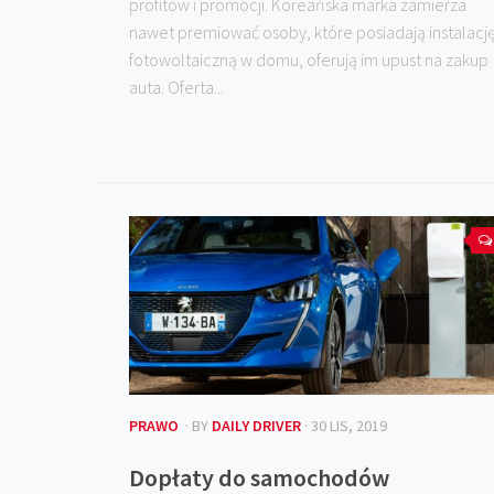
profitów i promocji. Koreańska marka zamierza
nawet premiować osoby, które posiadają instalacj
fotowoltaiczną w domu, oferują im upust na zakup
auta. Oferta...
PRAWO
· BY
DAILY DRIVER
· 30 LIS, 2019
Dopłaty do samochodów