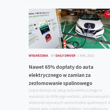
WYDARZENIA
· BY
DAILY DRIVER
· 1 KWI, 2022
Nawet 65% dopłaty do auta
elektrycznego w zamian za
zezłomowanie spalinowego
Unijna dotacja na zakup auta elektrycznego w
wysokości do 65% jego wartości, adresowana jest
właścicieli używanych samochodów spalinowych. 
starsze auto z większym silnikiem, tym większa ma