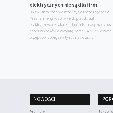
elektrycznych nie są dla firm!
Dnia 28 listopada weszło w życie rozporządzenie
Ministra energii w sprawie dopłat do aut
elektrycznych. Brakuje jednak informacji kiedy rusz
nabór wniosków o wypłatę dotacji. Absurd nowych
przepisów polega na tym, że z dotacji...
NOWOŚCI
POR
Premiery
Zakup i 