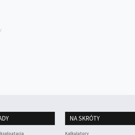
y
ADY
NA SKRÓTY
eksploatacja
Kalkulatory