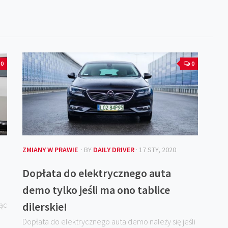
0
0
ZMIANY W PRAWIE
· BY
DAILY DRIVER
· 17 STY, 2020
Dopłata do elektrycznego auta
demo tylko jeśli ma ono tablice
ąc
dilerskie!
Dopłata do elektrycznego auta demo należy się jeśli