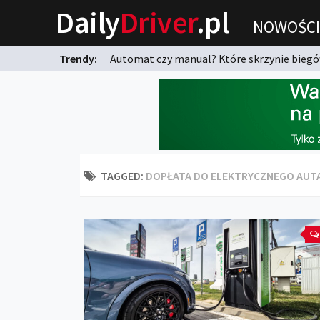
Daily
Driver
.pl
NOWOŚCI
Trendy:
Automat czy manual? Które skrzynie biegów
karnych?
TAGGED:
DOPŁATA DO ELEKTRYCZNEGO AUT