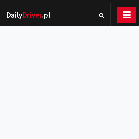
Daily
Driver
.pl
Nowości
Premiery
Rynek
Drogi
Zmiany w prawie
Wydarzenia
MOTORsport
Testy
Porady
Zakup i eksploatacja