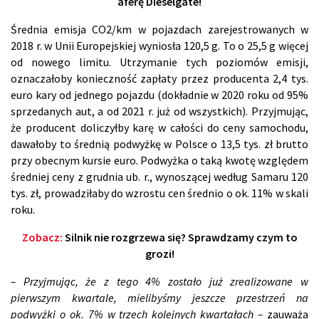
aferę Dieselgate!
Średnia emisja CO2/km w pojazdach zarejestrowanych w
2018 r. w Unii Europejskiej wyniosła 120,5 g. To o 25,5 g więcej
od nowego limitu. Utrzymanie tych poziomów emisji,
oznaczałoby konieczność zapłaty przez producenta 2,4 tys.
euro kary od jednego pojazdu (dokładnie w 2020 roku od 95%
sprzedanych aut, a od 2021 r. już od wszystkich). Przyjmując,
że producent doliczyłby karę w całości do ceny samochodu,
dawałoby to średnią podwyżkę w Polsce o 13,5 tys. zł brutto
przy obecnym kursie euro. Podwyżka o taką kwotę względem
średniej ceny z grudnia ub. r., wynoszącej według Samaru 120
tys. zł, prowadziłaby do wzrostu cen średnio o ok. 11% w skali
roku.
Zobacz:
Silnik nie rozgrzewa się? Sprawdzamy czym to
grozi!
– Przyjmując, że z tego 4% zostało już zrealizowane w
pierwszym kwartale, mielibyśmy jeszcze przestrzeń na
podwyżki o ok. 7% w trzech kolejnych kwartałach –
zauważa