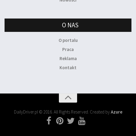
O NAS
O portalu
Praca
Reklama
Kontakt
DailyDriver.pl © 2016. All Rights Reserved. Created by
Azure