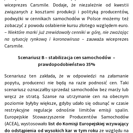
wiceprezes Carsmile. Dodaje, że niezależnie od kwestii
związanych z kosztami produkcji i polityką producentów,
podwyżki w cennikach samochodów w Polsce możemy też
zobaczyć z powodu osłabienie kursu złotego względem euro.
–
Niektóre marki już zrewidowały cenniki w górę, nie zważając
na sytuację rynkową i koronawirusa –
zauważa wiceprezes
Carsmile.
Scenariusz B – stabilizacja cen samochodów –
prawdopodobieństwo 35%
Scenariusz ten zakłada, że w odpowiedzi na załamanie
popytu, producenci nie będą na razie podnosić cen. Taki
scenariusz oznaczałby sprzedaż samochodów bez marży lub
wręcz ze stratą. Szanse na utrzymanie cen na obecnym
poziomie byłyby większe, gdyby udało się odsunąć w czasie
restrykcyjne regulacje odnośnie limitów emisji spalin.
Europejskie Stowarzyszenie Producentów Samochodów
(ACEA), wystosowało
list do Komisji Europejskiej wzywający
do odstąpienia od wysokich kar w tym roku
ze względu na