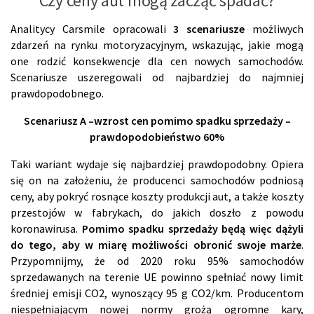
Czy ceny aut mogą zacząć spadać?
Analitycy Carsmile opracowali
3 scenariusze
możliwych
zdarzeń na rynku motoryzacyjnym, wskazując, jakie mogą
one rodzić konsekwencje dla cen nowych samochodów.
Scenariusze uszeregowali od najbardziej do najmniej
prawdopodobnego.
Scenariusz A –wzrost cen pomimo spadku sprzedaży –
prawdopodobieństwo 60%
Taki wariant wydaje się najbardziej prawdopodobny. Opiera
się on na założeniu, że producenci samochodów podniosą
ceny, aby pokryć rosnące koszty produkcji aut, a także koszty
przestojów w fabrykach, do jakich doszło z powodu
koronawirusa.
Pomimo spadku sprzedaży będą więc dążyli
do tego, aby w miarę możliwości obronić swoje marże
.
Przypomnijmy, że od 2020 roku 95% samochodów
sprzedawanych na terenie UE powinno spełniać nowy limit
średniej emisji CO2, wynoszący 95 g CO2/km. Producentom
niespełniającym nowej normy grożą ogromne kary,