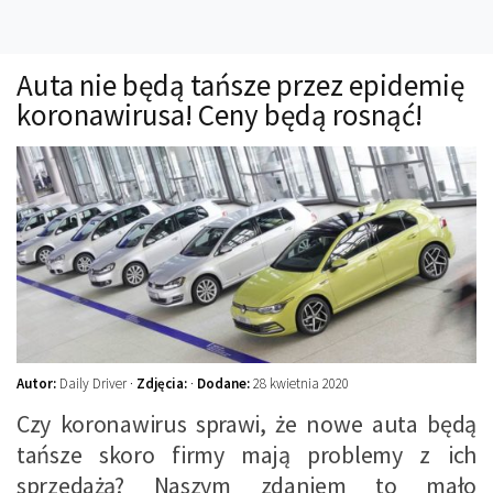
Technika
Prawo
Auta nie będą tańsze przez epidemię
Technika jazdy
koronawirusa! Ceny będą rosnąć!
Oświetlenie
Kalkulatory
Przelicznik mocy
Auto z niemiec
Galerie
Autor:
Daily Driver ·
Zdjęcia:
·
Dodane:
28 kwietnia 2020
Czy koronawirus sprawi, że nowe auta będą
tańsze skoro firmy mają problemy z ich
sprzedażą? Naszym zdaniem to mało