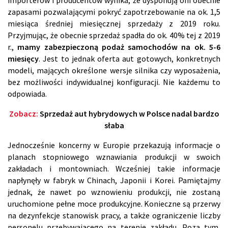
importerów i producentów wynika, że dysponują oni obecnie
zapasami pozwalającymi pokryć zapotrzebowanie na ok. 1,5
miesiąca średniej miesięcznej sprzedaży z 2019 roku.
Przyjmując, że obecnie sprzedaż spadła do ok. 40% tej z 2019
r.,
mamy zabezpieczoną podaż samochodów na ok. 5-6
miesięcy
. Jest to jednak oferta aut gotowych, konkretnych
modeli, mających określone wersje silnika czy wyposażenia,
bez możliwości indywidualnej konfiguracji. Nie każdemu to
odpowiada.
Zobacz:
Sprzedaż aut hybrydowych w Polsce nadal bardzo
słaba
Jednocześnie koncerny w Europie przekazują informacje o
planach stopniowego wznawiania produkcji w swoich
zakładach i montowniach. Wcześniej takie informacje
napłynęły w fabryk w Chinach, Japonii i Korei. Pamiętajmy
jednak, że nawet po wznowieniu produkcji, nie zostaną
uruchomione pełne moce produkcyjne. Konieczne są przerwy
na dezynfekcje stanowisk pracy, a także ograniczenie liczby
personelu przebywającego na terenie zakładu. Poza tym,