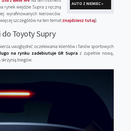
 S58 z BMW M4
. Na ten moment
AUTO Z NIEMIEC »
na rynek wejdzie Supra z ręczną
ziej wyrafinowanych kierowców.
 (więcej szczegółów na ten temat
znajdziesz tutaj
).
i do Toyoty Supry
mierza uwzględnić oczekiwania klientów i fanów sportowych
ługo na rynku zadebiutuje GR Supra
z zupełnie nową,
 skrzynią biegów.