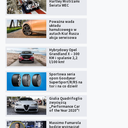
Hartley Mistrzami
Świata WEC
Poważna wada
układu
hamulcowego w
autach Kia! Rusza
akcja serwisowa
Hybrydowy Opel
Grandland X – 300
KM i spalanie 2,2
l/100 km!
Sportowa seria
opon Goodyear
SuperSport/R/RS na
tor i na co dzień!
Giulia Quadrifoglio
zwycięzcą
„Performance Car
of the Year 2020”!
Massimo Fumarola
będzie wyznaczał