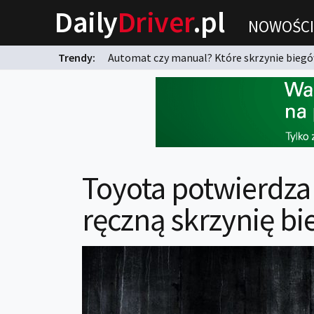
Daily
Driver
.pl
NOWOŚCI
Trendy:
Automat czy manual? Które skrzynie biegów
karnych?
Toyota potwierdza
ręczną skrzynię b