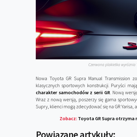
Czerwona plakietka wyróżnia 
Nowa Toyota GR Supra Manual Transmission zo
klasycznych sportowych konstrukcji. Puryści maj
charakter samochodów z serii GR
. Nową wersj
Wraz z nową wersją, poszerzy się gama sportow
Supry, klienci mogą zdecydować się na GR Yarisa,
Zobacz:
Toyota GR Supra otrzyma ma
Powiązane artykuły: