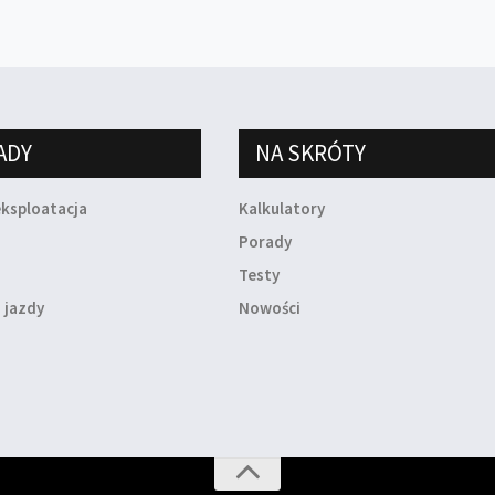
ADY
NA SKRÓTY
eksploatacja
Kalkulatory
a
Porady
Testy
 jazdy
Nowości