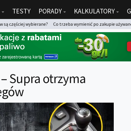
TESTY
PORADY
KALKULATORY
G
 są częściej wybierane?
Co trzeba wymienić po zakupie używan
 – Supra otrzyma
iegów