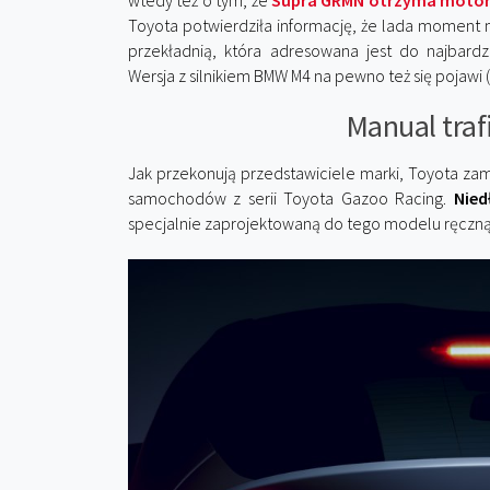
wtedy też o tym, że
Supra GRMN otrzyma motor
Toyota potwierdziła informację, że lada moment 
przekładnią, która adresowana jest do najbard
Wersja z silnikiem BMW M4 na pewno też się pojawi
Manual traf
Jak przekonują przedstawiciele marki, Toyota za
samochodów z serii Toyota Gazoo Racing.
Nied
specjalnie zaprojektowaną do tego modelu ręczną