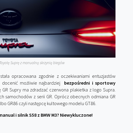
Toyotę Suprę z manualną skrzynią biegów
stała opracowana zgodnie z oczekiwaniami entuzjastów
ą docenić możliwie najbardziej
bezpośredni i sportowy
ę GR Supry ma zdradzać czerwona plakietka z logo Supra.
ych samochodów z serii GR. Oprócz obecnych odmiana GR
 albo GR86 czyli następcę kultowego modelu GT86.
nual i silnik S58 z BMW M3? Niewykluczone!