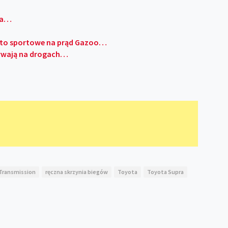
ena…
!
auto sportowe na prąd Gazoo…
trwają na drogach…
 Transmission
ręczna skrzynia biegów
Toyota
Toyota Supra