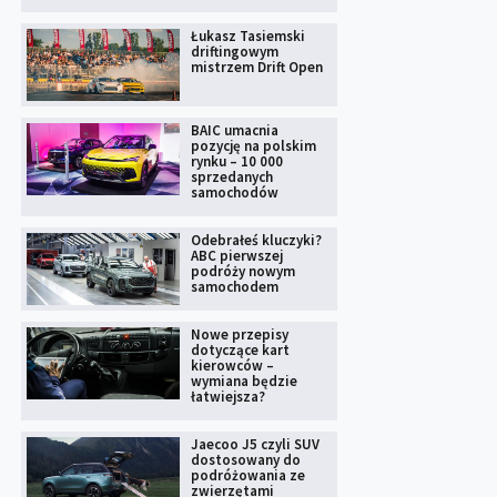
Łukasz Tasiemski
driftingowym
mistrzem Drift Open
BAIC umacnia
pozycję na polskim
rynku – 10 000
sprzedanych
samochodów
Odebrałeś kluczyki?
ABC pierwszej
podróży nowym
samochodem
Nowe przepisy
dotyczące kart
kierowców –
wymiana będzie
łatwiejsza?
Jaecoo J5 czyli SUV
dostosowany do
podróżowania ze
zwierzętami