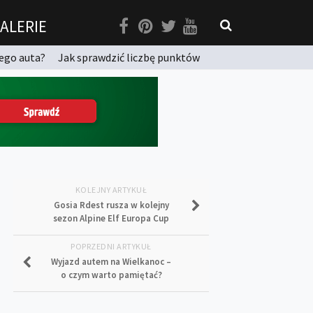
ALERIE
ego auta?
Jak sprawdzić liczbę punktów
KOLEJNY ARTYKUŁ
Gosia Rdest rusza w kolejny
sezon Alpine Elf Europa Cup
POPRZEDNI ARTYKUŁ
Wyjazd autem na Wielkanoc –
o czym warto pamiętać?