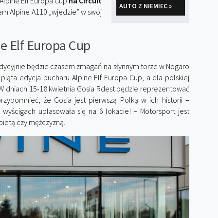
Alpine Elf Europa Cup
na Circuit
AUTO Z NIEMIEC »
iem Alpine A110 „wjedzie” w swój
e Elf Europa Cup
adycyjnie będzie czasem zmagań na słynnym torze w Nogaro
 piąta edycja pucharu Alpine Elf Europa Cup, a dla polskiej
 W dniach 15-18 kwietnia Gosia Rdest będzie reprezentować
zypomnieć, że Gosia jest pierwszą Polką w ich historii –
 wyścigach uplasowała się na 6 lokacie! – Motorsport jest
kobietą czy mężczyzną.