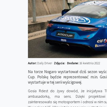
Autor:
Daily Driver ·
Zdjęcia:
·
Dodane:
16 kwietnia 2022
Na torze Nogaro wystartował dziś sezon wyści
Cup. Polskę będzie reprezentować m.in. Gosi
wystartuje w tej serii wyścigowej.
Gosia Rdest do żywy dowód, że inicjatywa The
ambasadorką, ma sens. Dzięki projektow
zainteresowało się motosportem i odnosi w nim s