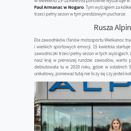
W weekend 15-18 kwietnia ponownie wystartuje w 
Paul Armanac w Nogaro
. Tym wyścigiem za kółk
trzeci pełny sezon w tym prestiżowym pucharze.
Rusza Alpin
Dla zawodników i fanów motosportu Wielkanoc tr
i wielkich sportowych emocji. 15 kwietnia startuje
zawodniczki trzeci pełny sezon w tych wyścigach.
nasz kraj w pierwszej rundzie zawodów, warto pr
debiutowała tu w 2020 roku, gdzie w ostatnich 5
unikatowy, ponieważ tutaj nie liczy się czy jesteś 