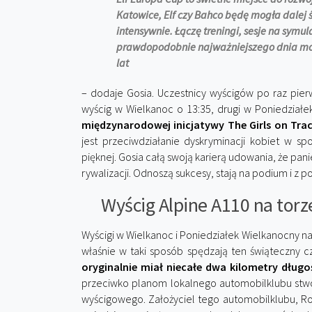
Katowice, Elf czy Bahco będę mogła dalej 
intensywnie. Łączę treningi, sesje na sym
prawdopodobnie najważniejszego dnia moje
lat
– dodaje Gosia. Uczestnicy wyścigów po raz pier
wyścig w Wielkanoc o 13:35, drugi w Poniedziałe
międzynarodowej inicjatywy The Girls on Tra
jest przeciwdziałanie dyskryminacji kobiet w 
pięknej. Gosia całą swoją karierą udowania, że pa
rywalizacji. Odnoszą sukcesy, stają na podium i z
Wyścig Alpine A110 na torz
Wyścigi w Wielkanoc i Poniedziałek Wielkanocny na 
właśnie w taki sposób spędzają ten świąteczny c
oryginalnie miał niecałe dwa kilometry długoś
przeciwko planom lokalnego automobilklubu stw
wyścigowego. Założyciel tego automobilklubu, R