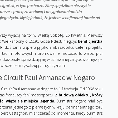
ścigać się w tym pucharze. Zimę spędziłam niezwykle
ulatorze z pracą zawodową i przygotowaniami do
go życia. Myślę jednak, że jestem w najlepszej formie od
wszy wyjadą na tor w Wielką Sobotę, 16 kwietnia. Pierwszy
k Wielkanocny o 15:30. Gosia Rdest, niegdyś
benificjentka
ck
, dziś sama wspiera ją jako ambasadorka. Celem projektu
sportach motorowych i promowanie motosportu wśród płci
nie doskonale sprawdzają się w uznawanej za typowo męską –
 powodzeniem rywalizują z mężczyznami.
e Circuit Paul Armanac w Nogaro
Circuit Paul Armanac w Nogaro to już tradycja. Od 1968 roku
zas francuscy fani motorsportu.
Z budową obiektu, który
ci wiąże się miejska legenda
. Burmistrz Nogaro miał być
orzenia jednego z pierwszych w kraju permanentnego toru
obert Castagnon, miał czekać do momentu, kiedy burmistrz