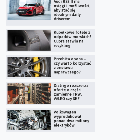
Audi RS3 II ma
osiągi i możliwości,
aby stać się
idealnym daily
driverem
Kubełkowe fotele z
odpadów morskich?
Cupra stawia na
recykling
Przebita opona –
czy warto korzystać
z zestawu
naprawczego?
Distrigo rozszerza
ofertę o części
zamienne TRW,
VALEO czy SKF
Volkswagen
wyprodukował
ponad dwa miliony
elektryków