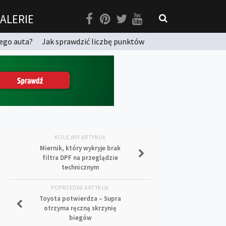
ALERIE
ego auta?
Jak sprawdzić liczbę punktów
KOLEJNY ARTYKUŁ
Miernik, który wykryje brak
filtra DPF na przeglądzie
technicznym
POPRZEDNI ARTYKUŁ
Toyota potwierdza – Supra
otrzyma ręczną skrzynię
biegów