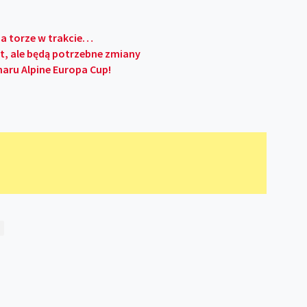
na torze w trakcie…
, ale będą potrzebne zmiany
aru Alpine Europa Cup!