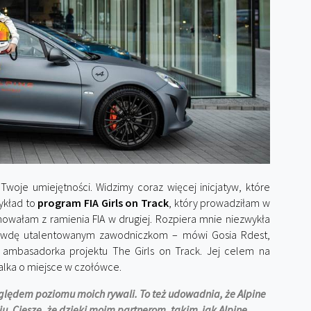
 Twoje umiejętności. Widzimy coraz więcej inicjatyw, które
zykład to
program FIA Girls on Track
, który prowadziłam w
ynowałam z ramienia FIA w drugiej. Rozpiera mnie niezwykła
awdę utalentowanym zawodniczkom – mówi Gosia Rdest,
, ambasadorka projektu The Girls on Track. Jej celem na
walka o miejsce w czołówce.
ględem poziomu moich rywali. To też udowadnia, że Alpine
ju. Cieszę, że dzięki moim partnerom, takim jak Alpine