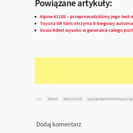
Powiązane artykuły:
Alpine A110S – przeprowadziliśmy jego test 
Toyota GR Yaris otrzyma 8-biegowy automat
Gosia Rdest wysoko w generalce całego puch
Tagi:
Alpine
Alpine A110
wyścigi Alpine Elf Europa Cup
Dodaj komentarz