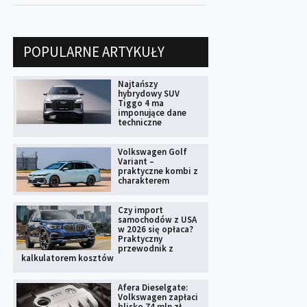
POPULARNE ARTYKUŁY
Najtańszy
hybrydowy SUV
Tiggo 4 ma
imponujące dane
techniczne
Volkswagen Golf
Variant –
praktyczne kombi z
charakterem
Czy import
samochodów z USA
w 2026 się opłaca?
Praktyczny
przewodnik z
kalkulatorem kosztów
Afera Dieselgate:
Volkswagen zapłaci
blisko 74 mln zł