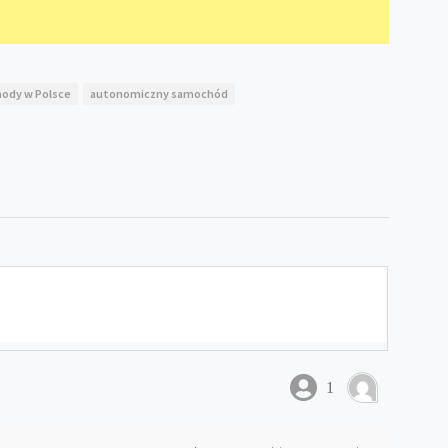
ody w Polsce
autonomiczny samochód
1