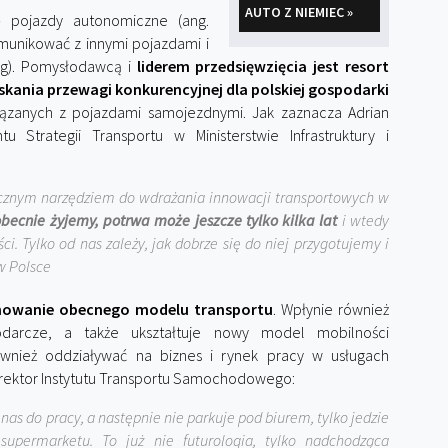
AUTO Z NIEMIEC »
ę pojazdy autonomiczne (ang.
munikować z innymi pojazdami i
ing). Pomysłodawcą i
liderem przedsięwzięcia jest resort
skania przewagi konkurencyjnej dla polskiej gospodarki
iązanych z pojazdami samojezdnymi. Jak zaznacza Adrian
u Strategii Transportu w Ministerstwie Infrastruktury i
ecznym narzędziem do wdrażania innowacji transportowych w
becnie żyjemy, potrwa może jeszcze tylko kilka lat
i wtedy
i. Tylko od nas zależy, jak dobrze się do niej przygotujemy i
w Polsce
nowanie obecnego modelu transportu
. Wpłynie również
odarcze, a także ukształtuje nowy model mobilności
wnież oddziaływać na biznes i rynek pracy w usługach
dyrektor Instytutu Transportu Samochodowego:
s do pracy, a następnie nie parkuje pod biurem, tylko jedzie
upermarketu. To już nie futurologia, tylko nadchodząca