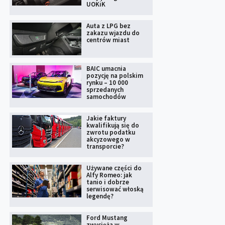
UOKiK
Auta z LPG bez
zakazu wjazdu do
centrów miast
BAIC umacnia
pozycję na polskim
rynku – 10 000
sprzedanych
samochodów
Jakie faktury
kwalifikują się do
zwrotu podatku
akcyzowego w
transporcie?
Używane części do
Alfy Romeo: jak
tanio i dobrze
serwisować włoską
legendę?
Ford Mustang
zwycięża w