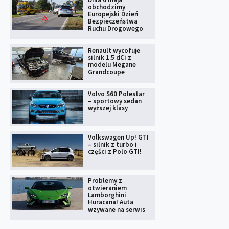
obchodzimy
Europejski Dzień
Bezpieczeństwa
Ruchu Drogowego
Renault wycofuje
silnik 1.5 dCi z
modelu Megane
Grandcoupe
Volvo S60 Polestar
– sportowy sedan
wyższej klasy
Volkswagen Up! GTI
– silnik z turbo i
części z Polo GTI!
Problemy z
otwieraniem
Lamborghini
Huracana! Auta
wzywane na serwis