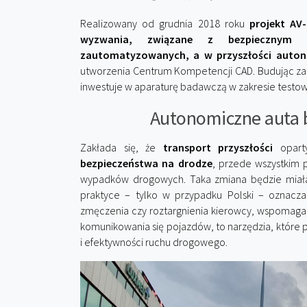
Realizowany od grudnia 2018 roku
projekt AV
wyzwania, związane z bezpiecznym
zautomatyzowanych, a w przyszłości auto
utworzenia Centrum Kompetencji CAD. Budując za
inwestuje w aparaturę badawczą w zakresie testo
Autonomiczne auta b
Zakłada się, że
transport przyszłości
opart
bezpieczeństwa na drodze
, przede wszystkim p
wypadków drogowych. Taka zmiana będzie miała 
praktyce – tylko w przypadku Polski – oznacz
zmęczenia czy roztargnienia kierowcy, wspomagan
komunikowania się pojazdów, to narzędzia, któr
i efektywności ruchu drogowego.