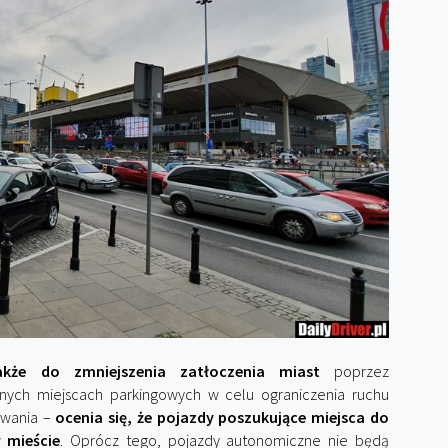
kże do zmniejszenia zatłoczenia miast
poprzez
lnych miejscach parkingowych w celu ograniczenia ruchu
owania –
ocenia się, że pojazdy poszukujące miejsca do
 mieście
. Oprócz tego, pojazdy autonomiczne nie będą