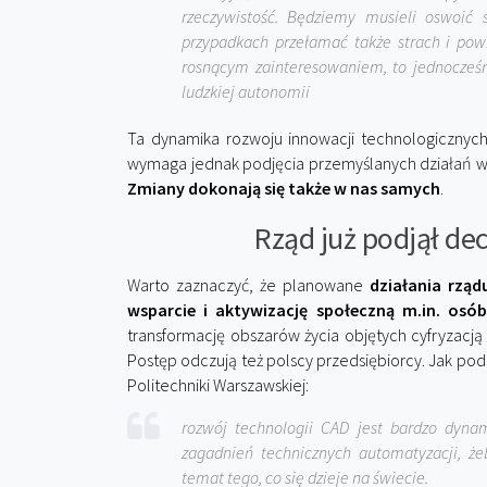
rzeczywistość. Będziemy musieli oswoić
przypadkach przełamać także strach i powi
rosnącym zainteresowaniem, to jednocześ
ludzkiej autonomii
Ta dynamika rozwoju innowacji technologicznyc
wymaga jednak podjęcia przemyślanych działań w w
Zmiany dokonają się także w nas samych
.
Rząd już podjął dec
Warto zaznaczyć, że planowane
działania rzą
wsparcie i aktywizację społeczną m.in. osó
transformację obszarów życia objętych cyfryzacj
Postęp odczują też polscy przedsiębiorcy. Jak pod
Politechniki Warszawskiej:
rozwój technologii CAD jest bardzo dyna
zagadnień technicznych automatyzacji, ż
temat tego, co się dzieje na świecie.