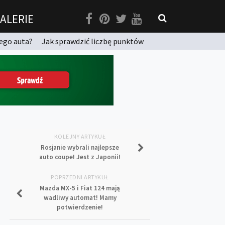
ALERIE
ego auta?
Jak sprawdzić liczbę punktów
KOLEJNY ARTYKUŁ
Rosjanie wybrali najlepsze
auto coupe! Jest z Japonii!
POPRZEDNI ARTYKUŁ
Mazda MX-5 i Fiat 124 mają
wadliwy automat! Mamy
potwierdzenie!