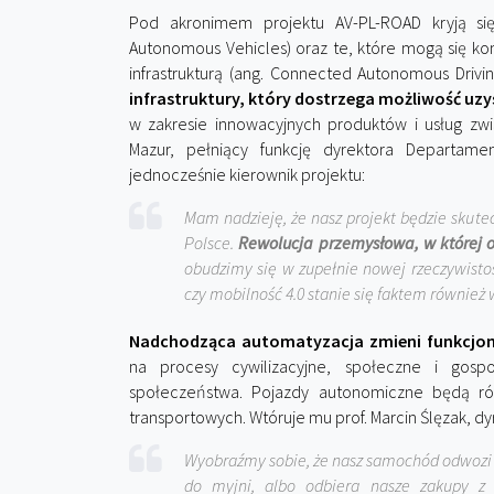
Pod akronimem projektu AV-PL-ROAD kryją si
Autonomous Vehicles) oraz te, które mogą się ko
infrastrukturą (ang. Connected Autonomous Driv
infrastruktury, który dostrzega możliwość uzy
w zakresie innowacyjnych produktów i usług zw
Mazur, pełniący funkcję dyrektora Departament
jednocześnie kierownik projektu:
Mam nadzieję, że nasz projekt będzie skut
Polsce.
Rewolucja przemysłowa, w której o
obudzimy się w zupełnie nowej rzeczywistośc
czy mobilność 4.0 stanie się faktem również 
Nadchodząca automatyzacja zmieni funkcjo
na procesy cywilizacyjne, społeczne i gosp
społeczeństwa. Pojazdy autonomiczne będą ró
transportowych. Wtóruje mu prof. Marcin Ślęzak, 
Wyobraźmy sobie, że nasz samochód odwozi na
do myjni, albo odbiera nasze zakupy z s