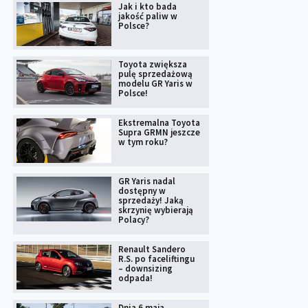
Jak i kto bada
jakość paliw w
Polsce?
Toyota zwiększa
pulę sprzedażową
modelu GR Yaris w
Polsce!
Ekstremalna Toyota
Supra GRMN jeszcze
w tym roku?
GR Yaris nadal
dostępny w
sprzedaży! Jaką
skrzynię wybierają
Polacy?
Renault Sandero
R.S. po faceliftingu
– downsizing
odpada!
Dnia 6 maja