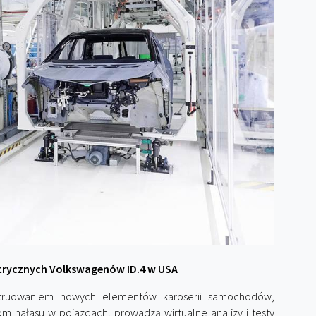
trycznych Volkswagenów ID.4 w USA
onstruowaniem nowych elementów karoserii samochodów,
m hałasu w pojazdach, prowadzą wirtualne analizy i testy