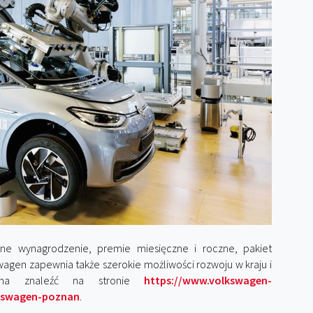
jne wynagrodzenie, premie miesięczne i roczne, pakiet
gen zapewnia także szerokie możliwości rozwoju w kraju i
ożna znaleźć na stronie
https://www.volkswagen-
lkswagen-poznan
.