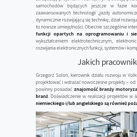
samochodów będących jeszcze w fazie konst
zaawansowanych technologii „jazdy autonomicz
dynamicznie rozwijającą się technikę, dział rozwoj
to nowsze umiejętności. Obecnie szczególnie int
funkcji opartych na oprogramowaniu i sie
wykształceniem elektrotechnicznym, elektroni
rozwijania elektronicznych funkcji, systemów i k
Jakich pracowni
Grzegorz Solon, kierownik działu rozwoju w Volk
projektować i wdrażać nowoczesne projekty – od w
powinny posiadać
znajomość branży motoryza
branż
. Doświadczenie w realizacji projektów w
niemieckiego i/lub angielskiego są również po