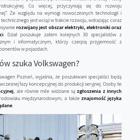
rukcyjnej. Co więcej, przyczyniają się do rozwoju
nej”. Ze względu na wymogi nowoczesnych technologii i
u technicznego jest wciąż w trakcie rozwoju, wdrażając coraz
ensywnie
rozwijany jest obszar elektryki, elektroniki oraz
ci
. Dział poszukuje zatem kolejnych 30 specjalistów z
cznym i informatycznym, którzy czerpią przyjemność z
omponentów w pojazdach.
ków szuka Volkswagen?
swagen Poznań, wyjaśnia, że poszukiwani specjaliści będą
czesnej fazy koncepcyjnej do produkcji seryjnej. Osoby te
cyjnej
, ale równie mile widziane są
zgłoszenia z innych
 środowisku międzynarodowym, a także
znajomość języka
żądane
.