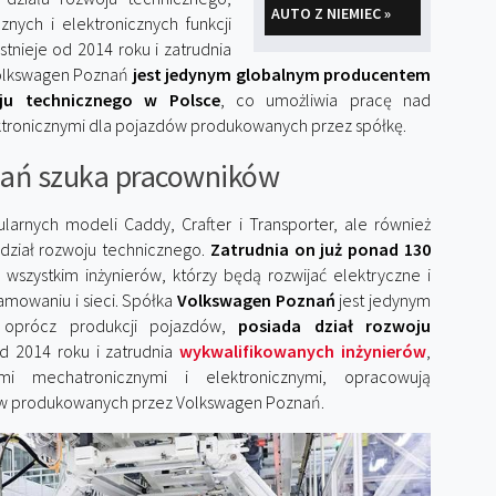
AUTO Z NIEMIEC »
nych i elektronicznych funkcji
stnieje od 2014 roku i zatrudnia
Volkswagen Poznań
jest jedynym globalnym producentem
ju technicznego w Polsce
, co umożliwia pracę nad
ktronicznymi dla pojazdów produkowanych przez spółkę.
ań szuka pracowników
arnych modeli Caddy, Crafter i Transporter, ale również
ę dział rozwoju technicznego.
Zatrudnia on już ponad 130
 wszystkim inżynierów, którzy będą rozwijać elektryczne i
amowaniu i sieci. Spółka
Volkswagen Poznań
jest jedynym
 oprócz produkcji pojazdów,
posiada dział rozwoju
od 2014 roku i zatrudnia
wykwalifikowanych inżynierów
,
mi mechatronicznymi i elektronicznymi, opracowują
ów produkowanych przez Volkswagen Poznań.