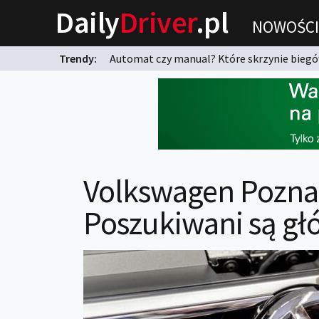
Daily
Driver
.pl
NOWOŚCI
Trendy:
Automat czy manual? Które skrzynie biegów
karnych?
Volkswagen Poznań
Poszukiwani są gł