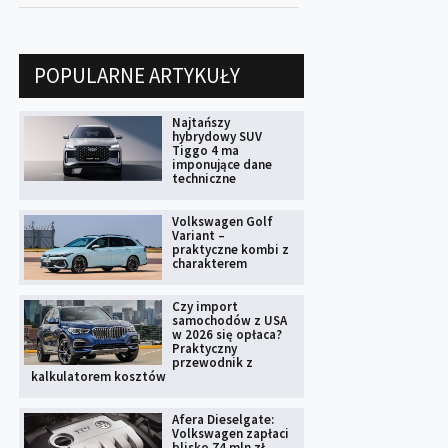
POPULARNE ARTYKUŁY
Najtańszy
hybrydowy SUV
Tiggo 4 ma
imponujące dane
techniczne
Volkswagen Golf
Variant –
praktyczne kombi z
charakterem
Czy import
samochodów z USA
w 2026 się opłaca?
Praktyczny
przewodnik z
kalkulatorem kosztów
Afera Dieselgate:
Volkswagen zapłaci
blisko 74 mln zł