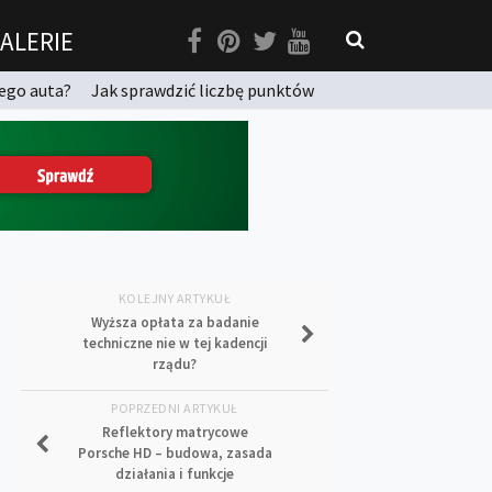
ALERIE
ego auta?
Jak sprawdzić liczbę punktów
KOLEJNY ARTYKUŁ
Wyższa opłata za badanie
techniczne nie w tej kadencji
rządu?
POPRZEDNI ARTYKUŁ
Reflektory matrycowe
Porsche HD – budowa, zasada
działania i funkcje