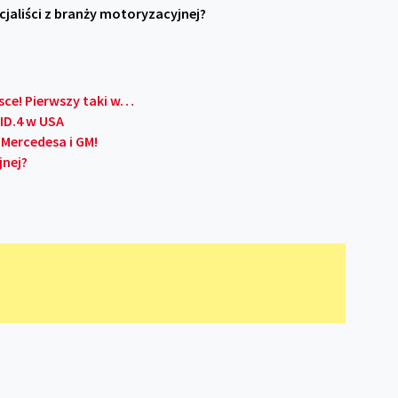
ecjaliści z branży motoryzacyjnej?
ce! Pierwszy taki w…
ID.4 w USA
Mercedesa i GM!
jnej?