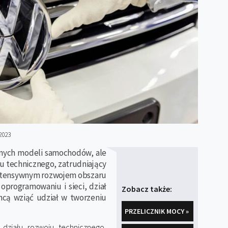
2023
anych modeli samochodów, ale
ju technicznego, zatrudniający
intensywnym rozwojem obszaru
 oprogramowaniu i sieci, dział
Zobacz także:
chcą wziąć udział w tworzeniu
PRZELICZNIK MOCY »
działu rozwoju technicznego,