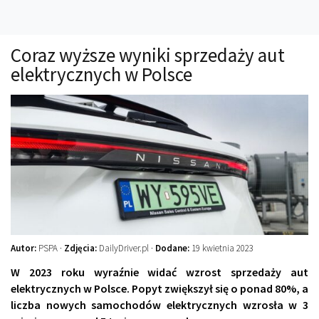
Technika
Prawo
Coraz wyższe wyniki sprzedaży aut
Technika jazdy
elektrycznych w Polsce
Oświetlenie
Kalkulatory
Przelicznik mocy
Auto z niemiec
Galerie
Autor:
PSPA ·
Zdjęcia:
DailyDriver.pl ·
Dodane:
19 kwietnia 2023
W 2023 roku wyraźnie widać wzrost sprzedaży aut
elektrycznych w Polsce. Popyt zwiększył się o ponad 80%, a
liczba nowych samochodów elektrycznych wzrosła w 3