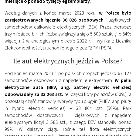
miesiące o ponad 5 tysięcy egzemplarzy.
Według danych z końca marca 2023 roku,
w Polsce było
zarejestrowanych łącznie 36 826 osobowych
i użytkowych
samochodów całkowicie elektrycznych (BEV). Przez pierwsze
trzy miesiące b.r. ich liczba zwiększyła się o 5 500 sztuk, tj. o 84%
więcej niż w analogicznym okresie 2022 r. – wynika z Licznika
Elektromobilności, uruchomionego przez PZPM i PSPA.
Ile aut elektrycznych jeździ w Polsce?
Pod koniec marca 2023 r. po polskich drogach jeździło 67 127
samochodów osobowych z napędem elektrycznym.
W pełni
elektryczne auta (BEV, ang. battery electric vehicles)
odpowiadały za 33 263 szt.
tej części floty pojazdów (50%), a
pozostałą część stanowiły hybrydy typu plug-in (PHEV, ang. plug-
in hybrid electric vehicles) – 33 864 szt. (50%). Park
samochodów dostawczych i ciężarowych z napędem
elektrycznym liczył 3 588 szt., z czego BEV stanowiły ponad
99%. W dalszym ciągu rośnie też flota elektrycznych
motorowerów i motocykli, która na koniec marca składała się z