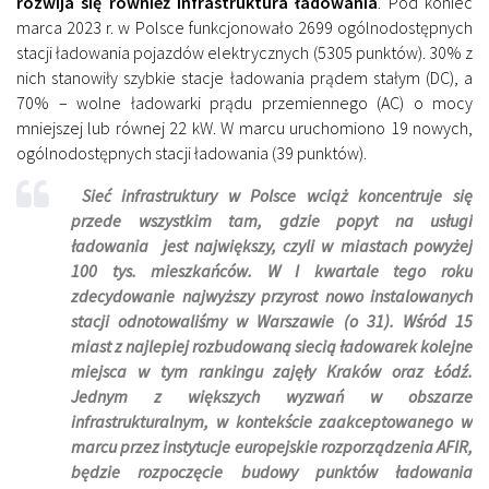
rozwija się również infrastruktura ładowania
. Pod koniec
marca 2023 r. w Polsce funkcjonowało 2699 ogólnodostępnych
stacji ładowania pojazdów elektrycznych (5305 punktów). 30% z
nich stanowiły szybkie stacje ładowania prądem stałym (DC), a
70% – wolne ładowarki prądu przemiennego (AC) o mocy
mniejszej lub równej 22 kW. W marcu uruchomiono 19 nowych,
ogólnodostępnych stacji ładowania (39 punktów).
Sieć infrastruktury w Polsce wciąż koncentruje się
przede wszystkim tam, gdzie popyt na usługi
ładowania jest największy, czyli w miastach powyżej
100 tys. mieszkańców. W I kwartale tego roku
zdecydowanie najwyższy przyrost nowo instalowanych
stacji odnotowaliśmy w Warszawie (o 31). Wśród 15
miast z najlepiej rozbudowaną siecią ładowarek kolejne
miejsca w tym rankingu zajęły Kraków oraz Łódź.
Jednym z większych wyzwań w obszarze
infrastrukturalnym, w kontekście zaakceptowanego w
marcu przez instytucje europejskie rozporządzenia AFIR,
będzie rozpoczęcie budowy punktów ładowania