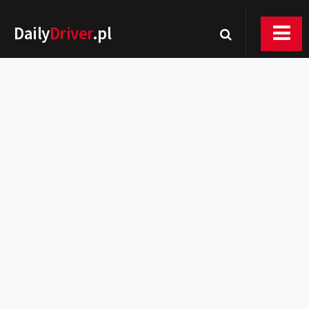
Daily
Driver
.pl
Nowości
Premiery
Rynek
Drogi
Zmiany w prawie
Wydarzenia
MOTORsport
Testy
Porady
Zakup i eksploatacja