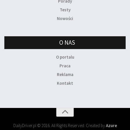
Porady
Testy
Nowości
O NAS
O portalu
Praca
Reklama
Kontakt
DailyDriver.pl © 2016. All Rights Reserved. Created by
Azure