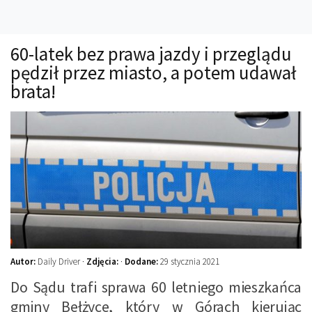
Technika
Prawo
60-latek bez prawa jazdy i przeglądu
Technika jazdy
pędził przez miasto, a potem udawał
Oświetlenie
brata!
Kalkulatory
Przelicznik mocy
Auto z niemiec
Galerie
Autor:
Daily Driver ·
Zdjęcia:
·
Dodane:
29 stycznia 2021
Do Sądu trafi sprawa 60 letniego mieszkańca
gminy Bełżyce, który w Górach kierując