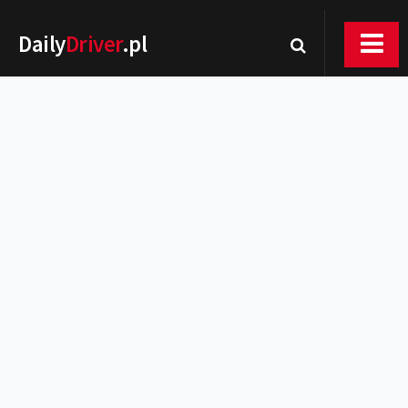
Daily
Driver
.pl
Nowości
Premiery
Rynek
Drogi
Zmiany w prawie
Wydarzenia
MOTORsport
Testy
Porady
Zakup i eksploatacja