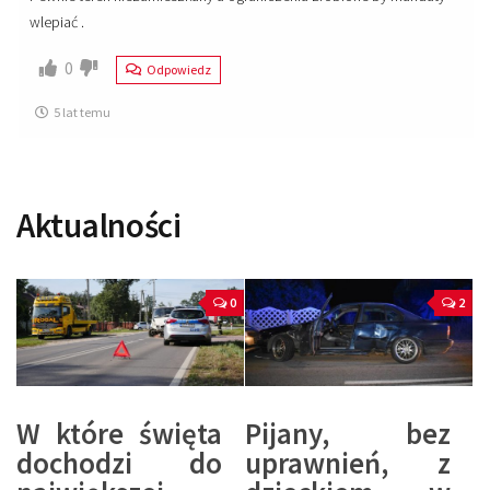
wlepiać .
0
Odpowiedz
5 lat temu
Aktualności
0
2
W które święta
Pijany, bez
dochodzi do
uprawnień, z