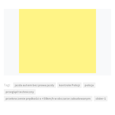
Tagi:
jazda autem bez prawa jazdy
kontrole Policji
policja
przegląd techniczny
przekroczenie prędkości o +50km/h w obszarze zabudowanym
slider-1