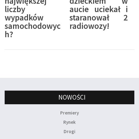
największej
dzieckiem w
liczby
aucie uciekał i
wypadków
staranował 2
samochodowyc
radiowozy!
h?
NOWOŚCI
Premiery
Rynek
Drogi