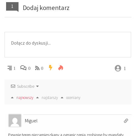
1
Dodaj komentarz
1
1
0
0
Subscribe
najnowszy
najstarszy
oceniany
Miguel
Pewnie teren niezamieszkany a ograniczenia zrobione by mandaty