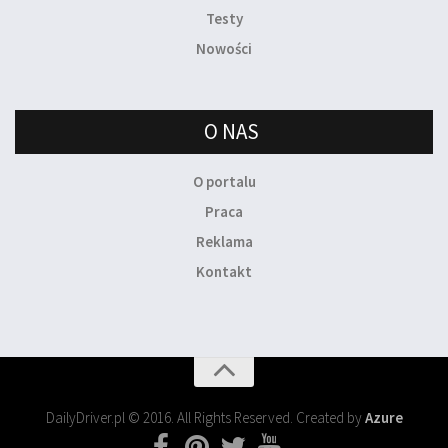
Testy
Nowości
O NAS
O portalu
Praca
Reklama
Kontakt
DailyDriver.pl © 2016. All Rights Reserved. Created by
Azure