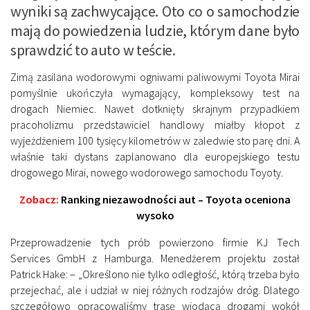
wyniki są zachwycające. Oto co o samochodzie
mają do powiedzenia ludzie, którym dane było
sprawdzić to auto w teście.
Zimą zasilana wodorowymi ogniwami paliwowymi Toyota Mirai
pomyślnie ukończyła wymagający, kompleksowy test na
drogach Niemiec. Nawet dotknięty skrajnym przypadkiem
pracoholizmu przedstawiciel handlowy miałby kłopot z
wyjeżdżeniem 100 tysięcy kilometrów w zaledwie sto parę dni. A
właśnie taki dystans zaplanowano dla europejskiego testu
drogowego Mirai, nowego wodorowego samochodu Toyoty.
Zobacz:
Ranking niezawodności aut – Toyota oceniona
wysoko
Przeprowadzenie tych prób powierzono firmie KJ Tech
Services GmbH z Hamburga. Menedżerem projektu został
Patrick Hake: – „Określono nie tylko odległość, którą trzeba było
przejechać, ale i udział w niej różnych rodzajów dróg. Dlatego
szczegółowo opracowaliśmy trasę wiodącą drogami wokół