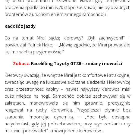
się w stu procentach niezawodne. Nawet gdy temperatura
otoczenia spadła do minus 20 stopni Celsjusza, nie było żadnych
problemów z uruchomieniem zimnego samochodu.
Radość z jazdy
Co na temat Mirai sądzą kierowcy? „Byli zachwyceni!” –
powiedział Patrick Hake. – „Mówią zgodnie, że Mirai prowadziło
się im z wielką przyjemnością.”
Zobacz:
Facelifting Toyoty GT86 – zmiany i nowości
Kierowcy uważają, że wnętrze Mirai jest komfortowe i atrakcyjne,
zwracając uwagę na luksusowe skórzane siedzenia i kierownicę
oraz przestronność kabiny – nawet najwyższy kierowca miał
dużo miejsca na nogi. Samochód dobrze zachowywał się w
zakrętach, manewrowało się nim sprawnie, precyzyjnie
reagował na ruchy kierownicą. Przyspieszał płynnie bez
szarpania, imponując dynamiką. – „Moc była dostępna
natychmiast, gdy jej potrzebowałem, przy wyprzedzaniu czy
ruszaniu spod świateł” – mówi jeden z kierowców.