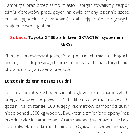
Hamburga oraz przez samo miasto i zorganizowaliśmy zespół
ośmiu kierowców pracujących na dwie zmiany dziennie sześć
dni w tygodniu, by zapewnić realizację prób drogowych
dokładnie według planu.”
Zobacz:
Toyota GT86 z silnikiem SKYACTIV i systemem
KERS?
Plan ten przewidywał jazdę Mirai po ulicach miasta, drogach
lokalnych i ekspresowych oraz autostradach, na których nie
obowiązują ograniczenia prędkości.
16 godzin dziennie przez 107 dni
Test rozpoczął się 21 września ubiegłego roku i zakończył 10
lutego. Codziennie przez 107 dni Mirai był w ruchu przez 16
godzin. Na dystansie 100 tysięcy kilometrów samochód zużył
nieco ponad 1000 kg wodoru. Dwukrotnie zmieniono opony i raz
przednie klocki hamulcowe. Mirai sprawował się znakomicie bez
jakiejkolwiek usterki mechanicznej. Ogniwa paliwowe okazały