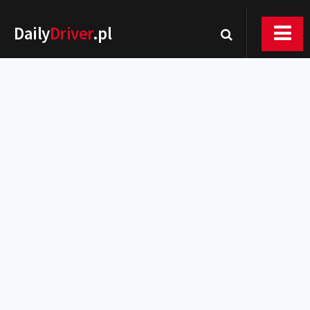
Daily
Driver
.pl
Nowości
Premiery
Rynek
Drogi
Zmiany w prawie
Wydarzenia
MOTORsport
Testy
Porady
Zakup i eksploatacja