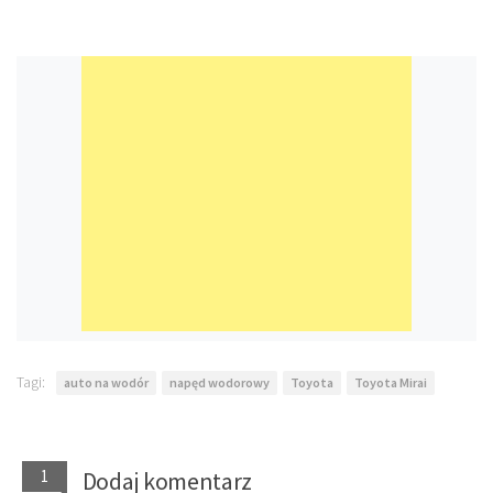
Tagi:
auto na wodór
napęd wodorowy
Toyota
Toyota Mirai
1
Dodaj komentarz